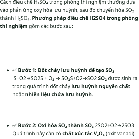
Cách điều chế H₂SO₄ trong phòng thí nghiệm thường dựa
vào phản ứng oxy hóa lưu huỳnh, sau đó chuyển hóa SO₂
thành H₂SO₄.
Phương pháp điều chế H2SO4 trong phòng
thí nghiệm
gồm các bước sau:
✅
Bước 1: Đốt cháy lưu huỳnh để tạo SO₂
S+O2→SO2S + O₂ → SO₂
S
+
O
2
→
S
O
2
SO₂
được sinh ra
trong quá trình đốt cháy
lưu huỳnh nguyên chất
hoặc
nhiên liệu chứa lưu huỳnh
.
✅
Bước 2: Oxi hóa SO₂ thành SO₃
2SO2+O2→2SO3
Quá trình này cần có
chất xúc tác V₂O₅
(oxit vanadi)