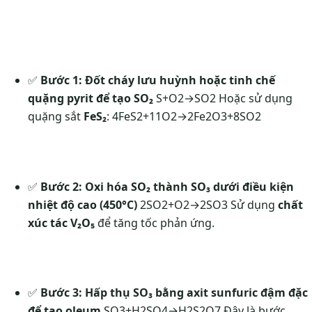
✅
Bước 1: Đốt cháy lưu huỳnh hoặc tinh chế
quặng pyrit để tạo SO₂
S+O2→SO2
Hoặc sử dụng
quặng sắt
FeS₂
:
4FeS2+11O2→2Fe2O3+8SO2
✅
Bước 2: Oxi hóa SO₂ thành SO₃ dưới điều kiện
nhiệt độ cao (450°C)
2SO2+O2→2SO3
Sử dụng
chất
xúc tác V₂O₅
để tăng tốc phản ứng.
✅
Bước 3: Hấp thụ SO₃ bằng axit sunfuric đậm đặc
để tạo oleum
SO3+H2SO4→H2S2O7
Đây là bước