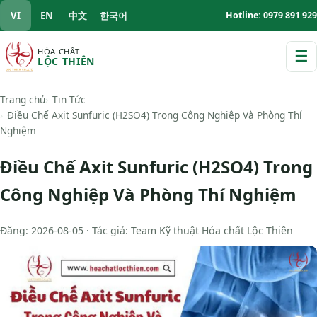
VI
EN
中文
한국어
Hotline: 0979 891 929
HÓA CHẤT
☰
LỘC THIÊN
M
Trang chủ
Tin Tức
Điều Chế Axit Sunfuric (H2SO4) Trong Công Nghiệp Và Phòng Thí
Nghiệm
Điều Chế Axit Sunfuric (H2SO4) Trong
Công Nghiệp Và Phòng Thí Nghiệm
Đăng: 2026-08-05 · Tác giả: Team Kỹ thuật Hóa chất Lộc Thiên