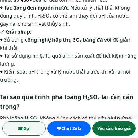
+ Tác động đến nguồn nước
: Nếu xử lý chất thải không
đúng quy trình, H₂SO₄ có thể làm thay đổi pH của nước,
gây hại cho sinh vật thủy sinh.
📌
Giải pháp
:
+ Sử dụng
công nghệ hấp thụ SO₂ bằng đá vôi
để giảm
khí thải.
+ Tái sử dụng nhiệt từ quá trình sản xuất để tiết kiệm năng
lượng.
+ Kiểm soát pH trong xử lý nước thải trước khi xả ra môi
trường.
Tại sao quá trình pha loãng H₂SO₄ lại cần cẩn
trọng?
Pha loãng H₂SO₄ không đúng cách có thể gây
phản ứng
tỏa nhiệt mạnh
, dẫn đến:
☎
💬
Gọi
Chat Zalo
Yêu cầu báo giá
+
Bắn axit ra ngoài
, gây bỏng nghiêm trọng.