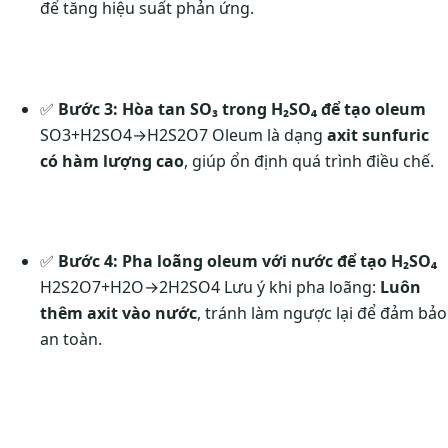
để tăng hiệu suất phản ứng.
✅
Bước 3: Hòa tan SO₃ trong H₂SO₄ để tạo oleum
SO3+H2SO4→H2S2O7
Oleum là dạng
axit sunfuric
có hàm lượng cao
, giúp ổn định quá trình điều chế.
✅
Bước 4: Pha loãng oleum với nước để tạo H₂SO₄
H2S2O7+H2O→2H2SO4
Lưu ý khi pha loãng:
Luôn
thêm axit vào nước
, tránh làm ngược lại để đảm bảo
an toàn.