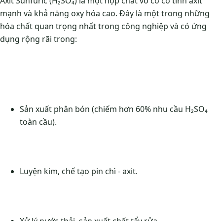
Axit Sunfuric (H₂SO₄) là một hợp chất vô cơ có tính axit
mạnh và khả năng oxy hóa cao. Đây là một trong những
hóa chất quan trọng nhất trong công nghiệp và có ứng
dụng rộng rãi trong:
Sản xuất phân bón (chiếm hơn 60% nhu cầu H₂SO₄
toàn cầu).
Luyện kim, chế tạo pin chì - axit.
Xử lý nước thải, sản xuất chất tẩy rửa.