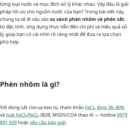
từng loại nước và mục đích xử lý khác nhau. Vậy đâu là giải
pháp tối ưu cho nguồn nước của bạn? Trong bài viết này,
chúng ta sẽ đi sâu vào
so sánh phèn nhôm và phèn sắt
,
từ đặc tính, ứng dụng thực tiễn đến chi phí và hiệu quả xử
lý, giúp bạn có cái nhìn rõ ràng nhất để đưa ra lựa chọn
phù hợp.
Phèn nhôm là gì?
Với dòng sắt clorua keo tụ, tham khảo
FeCl₃ lỏng 36–40%
và
hub FeCl₂/FeCl₃
(B2B, MSDS/COA theo lô — hotline
0979
891 929
hoặc
yêu cầu báo giá
).