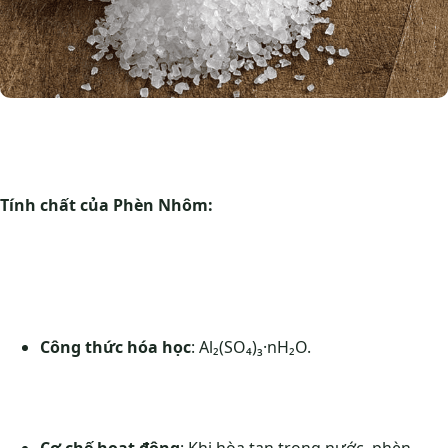
Tính chất của Phèn Nhôm:
Công thức hóa học
: Al₂(SO₄)₃·nH₂O.
Cơ chế hoạt động
: Khi hòa tan trong nước, phèn