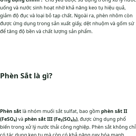
uống và nước sinh hoạt nhờ khả năng keo tụ hiệu quả,
giảm độ đục và loại bỏ tạp chất. Ngoài ra, phèn nhôm còn
được ứng dụng trong sản xuất giấy, dệt nhuộm và gốm sứ
để tăng độ bền và chất lượng sản phẩm.
Phèn Sắt là gì?
Phèn sắt
là nhóm muối sắt sulfat, bao gồm
phèn sắt II
(FeSO₄)
và
phèn sắt III (Fe₂(SO₄)₃)
, được ứng dụng phổ
biến trong xử lý nước thải công nghiệp. Phèn sắt không chỉ
có tác dụng keo tụ mà còn có khả năng oxy hóa mạnh,