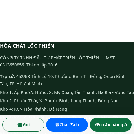
HÓA CHẤT LỘC THIÊN
CÔNG TY TNHH ĐẦU TƯ PHÁT TRIỂN LỘC THIÊN — MST
0313650856. Thành lập 2016.
Trụ sở:
452/6B Tỉnh Lộ 10, Phường Bình Trị Đông, Quận Bình
Tân, TP. Hồ Chí Minh
Kho 1: Ấp Phước Hưng, X. Mỹ Xuân, Tân Thành, Bà Rịa - Vũng Tàu
Kho 2: Phước Thái, X. Phước Bình, Long Thành, Đồng Nai
Kho 4: KCN Hòa Khánh, Đà Nẵng
Kho 5: KCN Ô Môn, Phường Phước Thới, Quận Ô Môn, TP. Cần
☎
💬
Thơ
Gọi
Chat Zalo
Yêu cầu báo giá
Kho 6: KCN Đại Đồng - Hoàn Sơn, X. Tri Phương, Tiên Du, Bắc