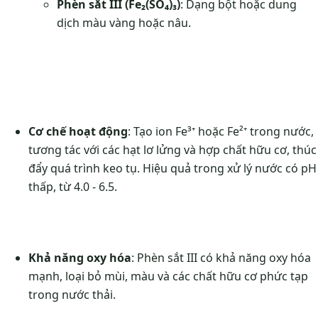
Phèn sắt III (Fe₂(SO₄)₃)
: Dạng bột hoặc dung
dịch màu vàng hoặc nâu.
Cơ chế hoạt động
: Tạo ion Fe³⁺ hoặc Fe²⁺ trong nước,
tương tác với các hạt lơ lửng và hợp chất hữu cơ, thúc
đẩy quá trình keo tụ. Hiệu quả trong xử lý nước có pH
thấp, từ 4.0 - 6.5.
Khả năng oxy hóa
: Phèn sắt III có khả năng oxy hóa
mạnh, loại bỏ mùi, màu và các chất hữu cơ phức tạp
trong nước thải.