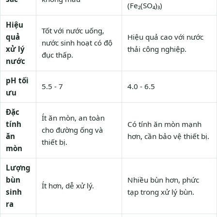
(Fe₂(SO₄)₃)
Hiệu
Tốt với nước uống,
quả
Hiệu quả cao với nước
nước sinh hoạt có độ
xử lý
thải công nghiệp.
đục thấp.
nước
pH tối
5.5 - 7
4.0 - 6.5
ưu
Đặc
Ít ăn mòn, an toàn
tính
Có tính ăn mòn mạnh
cho đường ống và
ăn
hơn, cần bảo vệ thiết bị.
thiết bị.
mòn
Lượng
bùn
Nhiều bùn hơn, phức
Ít hơn, dễ xử lý.
sinh
tạp trong xử lý bùn.
ra