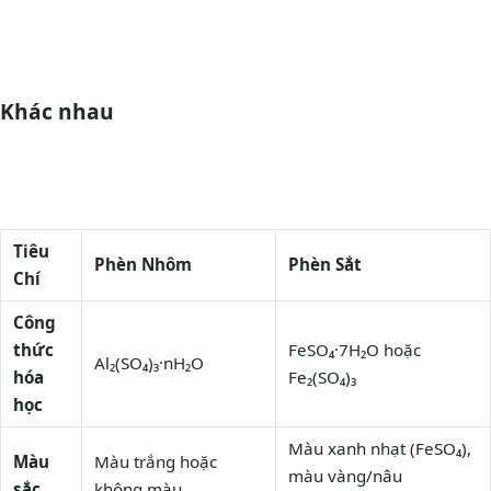
Khác nhau
Tiêu
Phèn Nhôm
Phèn Sắt
Chí
Công
thức
FeSO₄·7H₂O hoặc
Al₂(SO₄)₃·nH₂O
hóa
Fe₂(SO₄)₃
học
Màu xanh nhạt (FeSO₄),
Màu
Màu trắng hoặc
màu vàng/nâu
sắc
không màu