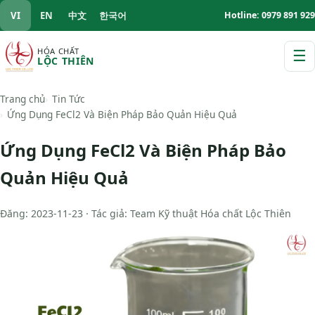
VI
EN
中文
한국어
Hotline: 0979 891 929
HÓA CHẤT
☰
LỘC THIÊN
M
Trang chủ
Tin Tức
Ứng Dụng FeCl2 Và Biện Pháp Bảo Quản Hiệu Quả
Ứng Dụng FeCl2 Và Biện Pháp Bảo
Quản Hiệu Quả
Đăng: 2023-11-23 · Tác giả: Team Kỹ thuật Hóa chất Lộc Thiên