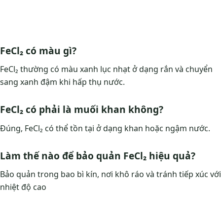
FeCl₂ có màu gì?
FeCl₂ thường có màu xanh lục nhạt ở dạng rắn và chuyển
sang xanh đậm khi hấp thụ nước.
FeCl₂ có phải là muối khan không?
Đúng, FeCl₂ có thể tồn tại ở dạng khan hoặc ngậm nước.
Làm thế nào để bảo quản FeCl₂ hiệu quả?
Bảo quản trong bao bì kín, nơi khô ráo và tránh tiếp xúc với
nhiệt độ cao