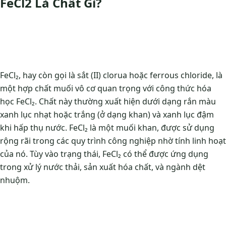
FeCl2 Là Chất Gì?
FeCl₂, hay còn gọi là sắt (II) clorua hoặc ferrous chloride, là
một hợp chất muối vô cơ quan trọng với công thức hóa
học FeCl₂. Chất này thường xuất hiện dưới dạng rắn màu
xanh lục nhạt hoặc trắng (ở dạng khan) và xanh lục đậm
khi hấp thụ nước. FeCl₂ là một muối khan, được sử dụng
rộng rãi trong các quy trình công nghiệp nhờ tính linh hoạt
của nó. Tùy vào trạng thái, FeCl₂ có thể được ứng dụng
trong xử lý nước thải, sản xuất hóa chất, và ngành dệt
nhuộm.