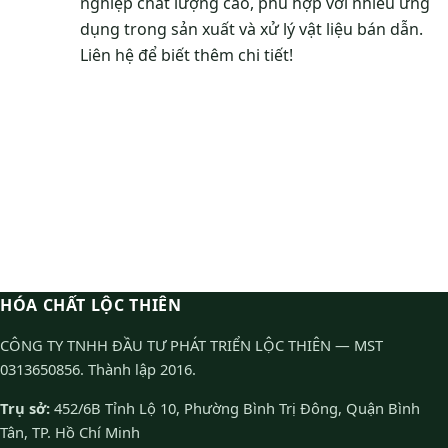
nghiệp chất lượng cao, phù hợp với nhiều ứng
dụng trong sản xuất và xử lý vật liệu bán dẫn.
Liên hệ để biết thêm chi tiết!
HÓA CHẤT LỘC THIÊN
CÔNG TY TNHH ĐẦU TƯ PHÁT TRIỂN LỘC THIÊN — MST
0313650856. Thành lập 2016.
Trụ sở:
452/6B Tỉnh Lộ 10, Phường Bình Trị Đông, Quận Bình
Tân, TP. Hồ Chí Minh