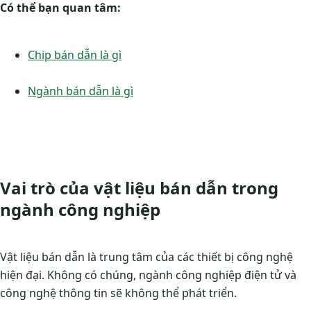
thông
Có thể bạn quan tâm:
Pin năng
Tiết kiệm chi phí sản xuất
Polysilicon
lượng mặt
nhưng hiệu suất thấp hơn
Chip bán dẫn là gì
(Poly-Si)
trời
mono-Si.
Ngành bán dẫn là gì
Vai trò của vật liệu bán dẫn trong
ngành công nghiệp
Vật liệu bán dẫn là trung tâm của các thiết bị công nghệ
hiện đại. Không có chúng, ngành công nghiệp điện tử và
công nghệ thông tin sẽ không thể phát triển.