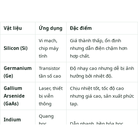
Vật liệu
Ứng dụng
Đặc điểm
Vi mạch,
Giá thành thấp, ổn định
Silicon (Si)
chip máy
nhưng dẫn điện chậm hơn
tính
hợp chất.
Germanium
Transistor
Độ nhạy cao nhưng dễ bị ảnh
(Ge)
tần số cao
hưởng bởi nhiệt độ.
Gallium
Laser, thiết
Chịu nhiệt tốt, tốc độ cao
Arsenide
bị viễn
nhưng giá cao, sản xuất phức
(GaAs)
thông
tạp.
Quang
Indium
học,
Dẫn nhanh, bền hóa học
Phosphide
truyền
nhưng chi phí cao.
(InP)