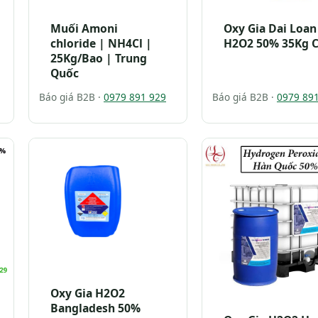
Muối Amoni
Oxy Gia Dai Loan
chloride | NH4Cl |
H2O2 50% 35Kg 
25Kg/Bao | Trung
Quốc
Báo giá B2B ·
0979 891 929
Báo giá B2B ·
0979 89
Oxy Gia H2O2
Bangladesh 50%