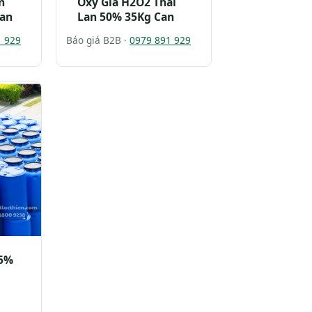
n
Oxy Gia H2O2 Thai
Can
Lan 50% 35Kg Can
1 929
Báo giá B2B ·
0979 891 929
45%