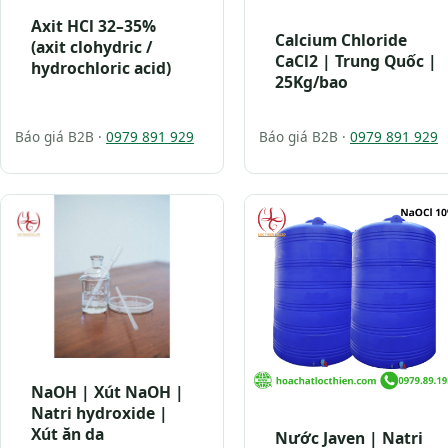
Axit HCl 32–35%
Calcium Chloride
(axit clohydric /
CaCl2 | Trung Quốc |
hydrochloric acid)
25Kg/bao
Báo giá B2B ·
0979 891 929
Báo giá B2B ·
0979 891 929
NaOH | Xút NaOH |
Natri hydroxide |
Xút ăn da
Nước Javen | Natri