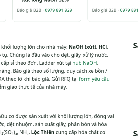
Báo giá B2B ·
0979 891 929
Báo giá B2B ·
0979 89
S
 khối lượng lớn cho nhà máy:
NaOH (xút)
,
HCl
,
ụ. Chúng là đầu vào cho dệt, giấy, xử lý nước,
cấp sỉ theo đơn. Ladder xút tại
hub NaOH
.
 hàng. Báo giá theo số lượng, quy cách xe bồn /
A theo lô khi báo giá. Gửi RFQ tại
form yêu cầu
iểm giao thực tế của nhà máy.
hữu cơ được sản xuất với khối lượng lớn, đóng vai
ớc, dệt nhuộm, sản xuất giấy, phân bón và hóa
S
l₂(SO₄)₃, NH₃.
Lộc Thiên
cung cấp hóa chất cơ