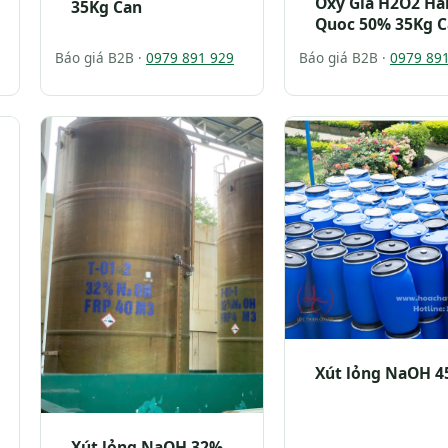
Oxy Gia H2O2 Ha
35Kg Can
Quoc 50% 35Kg 
Báo giá B2B ·
0979 891 929
Báo giá B2B ·
0979 89
Xút lỏng NaOH 
Xút lỏng NaOH 32%