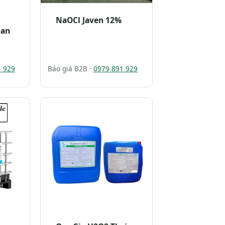
NaOCl Javen 12%
Can
1 929
Báo giá B2B ·
0979 891 929