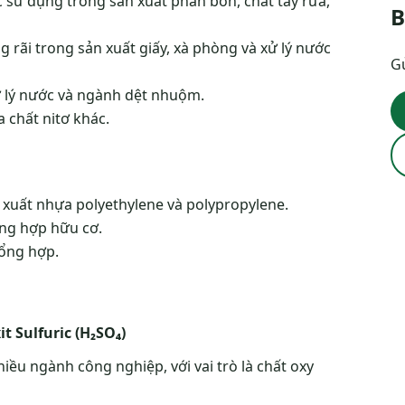
ược sử dụng trong sản xuất phân bón, chất tẩy rửa,
B
g rãi trong sản xuất giấy, xà phòng và xử lý nước
Gử
ử lý nước và ngành dệt nhuộm.
 chất nitơ khác.
 xuất nhựa polyethylene và polypropylene.
ng hợp hữu cơ.
tổng hợp.
t Sulfuric (H₂SO₄)
nhiều ngành công nghiệp, với vai trò là chất oxy