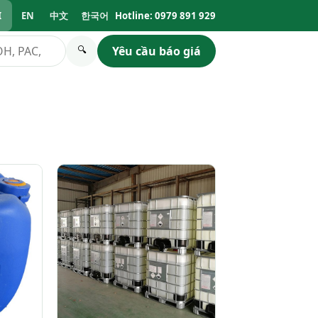
I
EN
中文
한국어
Hotline: 0979 891 929
Yêu cầu báo giá
🔍