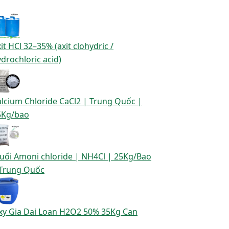
it HCl 32–35% (axit clohydric /
drochloric acid)
lcium Chloride CaCl2 | Trung Quốc |
5Kg/bao
uối Amoni chloride | NH4Cl | 25Kg/Bao
 Trung Quốc
xy Gia Dai Loan H2O2 50% 35Kg Can