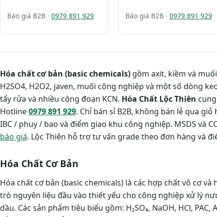
Báo giá B2B ·
0979 891 929
Báo giá B2B ·
0979 891 929
Hóa chất cơ bản (basic chemicals)
gồm axit, kiềm và muối
H2SO4, H2O2, javen, muối công nghiệp và một số dòng keo t
tẩy rửa và nhiều công đoạn KCN.
Hóa Chất Lộc Thiên
cung 
Hotline
0979 891 929
. Chỉ bán sỉ B2B, không bán lẻ qua giỏ
IBC / phuy / bao và điểm giao khu công nghiệp. MSDS và CO
báo giá
. Lộc Thiên hỗ trợ tư vấn grade theo đơn hàng và đ
Hóa Chất Cơ Bản
Hóa chất cơ bản (basic chemicals) là các hợp chất vô cơ và 
trò nguyên liệu đầu vào thiết yếu cho công nghiệp xử lý nư
dầu. Các sản phẩm tiêu biểu gồm: H₂SO₄, NaOH, HCl, PAC, A