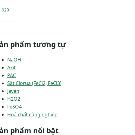
1 929
ản phẩm tương tự
NaOH
Axit
PAC
Sắt Clorua (FeCl2, FeCl3)
Javen
H2O2
FeSO4
Hoá chất công nghiệp
ản phẩm nổi bật