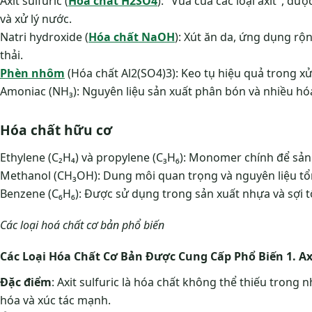
Axit sulfuric (
Hóa chất H2SO4
): "Vua của các loại axit", đ
và xử lý nước.
Natri hydroxide (
Hóa chất NaOH
): Xút ăn da, ứng dụng rộn
thải.
Phèn nhôm
(Hóa chất Al2(SO4)3): Keo tụ hiệu quả trong x
Amoniac (NH₃): Nguyên liệu sản xuất phân bón và nhiều hóa
Hóa chất hữu cơ
Ethylene (C₂H₄) và propylene (C₃H₆): Monomer chính để sản
Methanol (CH₃OH): Dung môi quan trọng và nguyên liệu tổ
Benzene (C₆H₆): Được sử dụng trong sản xuất nhựa và sợi 
Các loại hoá chất cơ bản phổ biến
Các Loại Hóa Chất Cơ Bản Được Cung Cấp Phổ Biến 1. Axi
Đặc điểm
: Axit sulfuric là hóa chất không thể thiếu trong 
hóa và xúc tác mạnh.