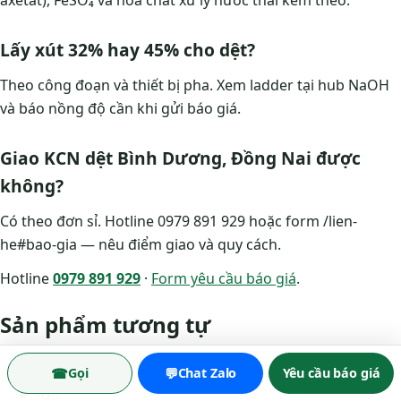
axetat), FeSO₄ và hóa chất xử lý nước thải kèm theo.
Lấy xút 32% hay 45% cho dệt?
Theo công đoạn và thiết bị pha. Xem ladder tại hub NaOH
và báo nồng độ cần khi gửi báo giá.
Giao KCN dệt Bình Dương, Đồng Nai được
không?
Có theo đơn sỉ. Hotline 0979 891 929 hoặc form /lien-
he#bao-gia — nêu điểm giao và quy cách.
Hotline
0979 891 929
·
Form yêu cầu báo giá
.
Sản phẩm tương tự
NaOH
☎
💬
Gọi
Chat Zalo
Yêu cầu báo giá
Axit