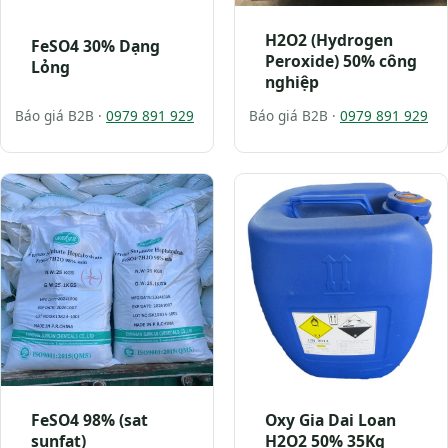
H2O2 (Hydrogen
FeSO4 30% Dạng
Peroxide) 50% công
Lỏng
nghiệp
Báo giá B2B ·
0979 891 929
Báo giá B2B ·
0979 891 929
FeSO4 98% (sat
Oxy Gia Dai Loan
sunfat)
H2O2 50% 35Kg