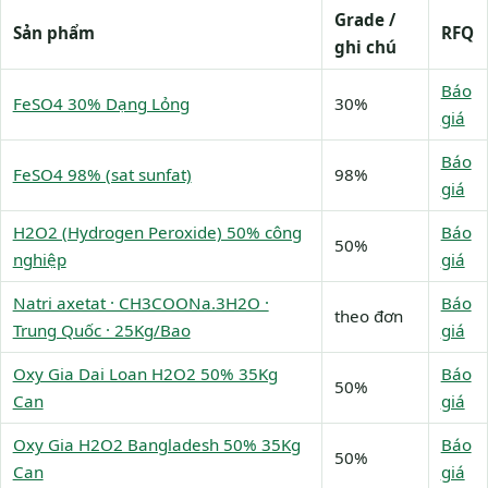
Grade /
Sản phẩm
RFQ
ghi chú
Báo
FeSO4 30% Dạng Lỏng
30%
giá
Báo
FeSO4 98% (sat sunfat)
98%
giá
H2O2 (Hydrogen Peroxide) 50% công
Báo
50%
nghiệp
giá
Natri axetat · CH3COONa.3H2O ·
Báo
theo đơn
Trung Quốc · 25Kg/Bao
giá
Oxy Gia Dai Loan H2O2 50% 35Kg
Báo
50%
Can
giá
Oxy Gia H2O2 Bangladesh 50% 35Kg
Báo
50%
Can
giá