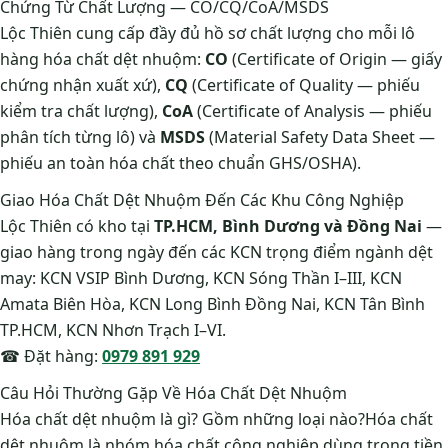
Chứng Từ Chất Lượng — CO/CQ/CoA/MSDS
Lộc Thiên cung cấp đầy đủ hồ sơ chất lượng cho mỗi lô
hàng hóa chất dệt nhuộm:
CO
(Certificate of Origin — giấy
chứng nhận xuất xứ),
CQ
(Certificate of Quality — phiếu
kiểm tra chất lượng),
CoA
(Certificate of Analysis — phiếu
phân tích từng lô) và
MSDS
(Material Safety Data Sheet —
phiếu an toàn hóa chất theo chuẩn GHS/OSHA).
Giao Hóa Chất Dệt Nhuộm Đến Các Khu Công Nghiệp
Lộc Thiên có kho tại
TP.HCM, Bình Dương và Đồng Nai
—
giao hàng trong ngày đến các KCN trọng điểm ngành dệt
may: KCN VSIP Bình Dương, KCN Sóng Thần I–III, KCN
Amata Biên Hòa, KCN Long Bình Đồng Nai, KCN Tân Bình
TP.HCM, KCN Nhơn Trạch I–VI.
☎ Đặt hàng:
0979 891 929
Câu Hỏi Thường Gặp Về Hóa Chất Dệt Nhuộm
Hóa chất dệt nhuộm là gì? Gồm những loại nào?Hóa chất
dệt nhuộm là nhóm hóa chất công nghiệp dùng trong tiền