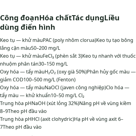
Công đoạnHóa chấtTác dụngLiều
dùng điển hình
Keo tụ — khử màuPAC (poly nhôm clorua)Keo tụ tạo bông
lắng cặn màu50–200 mg/L
Keo tụ — khử màuFeCl₃ (phèn sắt 3)Keo tụ nhanh với thuốc
nhuộm phân tán30–150 mg/L
Oxy hóa — tẩy màuH₂O₂ (oxy già 50%)Phân hủy gốc màu —
giảm COD100–500 mg/L (Fenton)
Oxy hóa — tẩy màuNaOCl (javen công nghiệp)Clo hóa —
tẩy màu — khử khuẩn10–50 mg/L Cl₂
Trung hòa pHNaOH (xút lỏng 32%)Nâng pH về vùng kiềm
8–9Theo pH đầu vào
Trung hòa pHHCl (axit clohydric)Hạ pH về vùng axit 6–
7Theo pH đầu vào