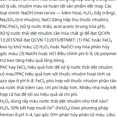
xử lý vải, nhuộm màu và hoàn tất sản phẩm dệt may. Các
loại chính: NaOH (mercerize — kiềm hóa), H₂O₂ (tẩy trắng),
Na₂SO₄ (trợ nhuộm), NaCl (tăng hấp thụ thuốc nhuộm),
PAC/FeCl₃ (xử lý nước thải), acid acetic (trung hòa pH).
Xử lý nước thải dệt nhuộm cần hóa chất gì để đạt QCVN
13:2015?Để đạt QCVN 13:2015/BTNMT: (1) PAC hoặc FeCl₃
keo tụ khử màu; (2) H₂O₂ hoặc NaOCl oxy hóa phân hủy
gốc màu; (3) NaOH hoặc HCl điều chỉnh pH 6–9; (4) polymer
trợ keo tăng hiệu quả lắng bông.
PAC hay FeCl₃ hiệu quả hơn để xử lý nước thải dệt nhuộm
có màu?PAC hiệu quả hơn với thuốc nhuộm hoạt tính và
azo dye ở pH 6–8. FeCl₃ phù hợp với thuốc nhuộm phân tán
và nước thải kiềm cao, chi phí thấp hơn. Nhiều nhà máy kết
hợp cả hai để tối ưu hiệu quả và chi phí.
H₂O₂ dùng tẩy màu nước thải dệt nhuộm như thế nào?
H₂O₂ 50% kết hợp muối Fe²⁺ (FeSO₄) theo phương pháp
Fenton ở pH 3–4, tạo gốc OH• phân hủy phân tử màu. Liều: