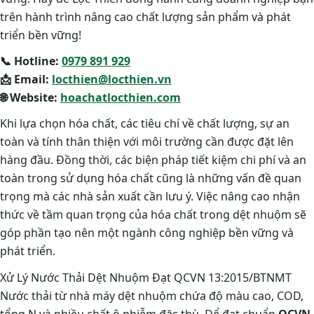
trên hành trình nâng cao chất lượng sản phẩm và phát
triển bền vững!
📞 Hotline:
0979 891 929
📩 Email:
locthien@locthien.vn
🌐 Website:
hoachatlocthien.com
Khi lựa chọn hóa chất, các tiêu chí về chất lượng, sự an
toàn và tính thân thiện với môi trường cần được đặt lên
hàng đầu. Đồng thời, các biện pháp tiết kiệm chi phí và an
toàn trong sử dụng hóa chất cũng là những vấn đề quan
trọng mà các nhà sản xuất cần lưu ý. Việc nâng cao nhận
thức về tầm quan trọng của hóa chất trong dệt nhuộm sẽ
góp phần tạo nên một ngành công nghiệp bền vững và
phát triển.
Xử Lý Nước Thải Dệt Nhuộm Đạt QCVN 13:2015/BTNMT
Nước thải từ nhà máy dệt nhuộm chứa độ màu cao, COD,
tổng N và nhiều chất ô nhiễm đặc thù. Để đạt chuẩn
QCVN