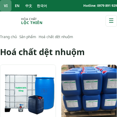
VI
EN
中文
한국어
Hotline: 0979 891 929
HÓA CHẤT
☰
LỘC THIÊN
M
Trang chủ
Sản phẩm
Hoá chất dệt nhuộm
Hoá chất dệt nhuộm