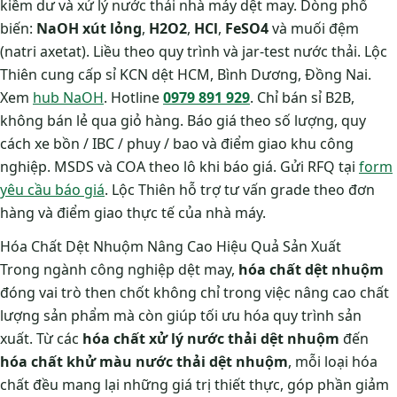
kiềm dư và xử lý nước thải nhà máy dệt may. Dòng phổ
biến:
NaOH xút lỏng
,
H2O2
,
HCl
,
FeSO4
và muối đệm
(natri axetat). Liều theo quy trình và jar-test nước thải. Lộc
Thiên cung cấp sỉ KCN dệt HCM, Bình Dương, Đồng Nai.
Xem
hub NaOH
. Hotline
0979 891 929
. Chỉ bán sỉ B2B,
không bán lẻ qua giỏ hàng. Báo giá theo số lượng, quy
cách xe bồn / IBC / phuy / bao và điểm giao khu công
nghiệp. MSDS và COA theo lô khi báo giá. Gửi RFQ tại
form
yêu cầu báo giá
. Lộc Thiên hỗ trợ tư vấn grade theo đơn
hàng và điểm giao thực tế của nhà máy.
Hóa Chất Dệt Nhuộm Nâng Cao Hiệu Quả Sản Xuất
Trong ngành công nghiệp dệt may,
hóa chất dệt nhuộm
đóng vai trò then chốt không chỉ trong việc nâng cao chất
lượng sản phẩm mà còn giúp tối ưu hóa quy trình sản
xuất. Từ các
hóa chất xử lý nước thải dệt nhuộm
đến
hóa chất khử màu nước thải dệt nhuộm
, mỗi loại hóa
chất đều mang lại những giá trị thiết thực, góp phần giảm