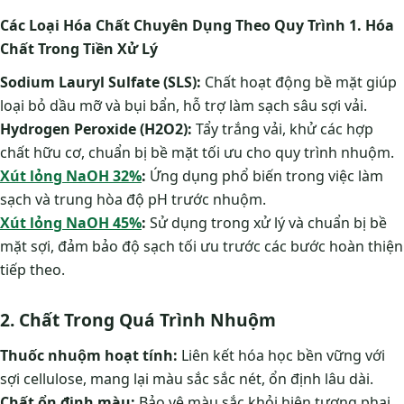
Các Loại Hóa Chất Chuyên Dụng Theo Quy Trình
1. Hóa
Chất Trong Tiền Xử Lý
Sodium Lauryl Sulfate (SLS):
Chất hoạt động bề mặt giúp
loại bỏ dầu mỡ và bụi bẩn, hỗ trợ làm sạch sâu sợi vải.
Hydrogen Peroxide (H2O2):
Tẩy trắng vải, khử các hợp
chất hữu cơ, chuẩn bị bề mặt tối ưu cho quy trình nhuộm.
Xút lỏng NaOH 32%
:
Ứng dụng phổ biến trong việc làm
sạch và trung hòa độ pH trước nhuộm​.
Xút lỏng NaOH 45%
:
Sử dụng trong xử lý và chuẩn bị bề
mặt sợi, đảm bảo độ sạch tối ưu trước các bước hoàn thiện
tiếp theo​.
2. Chất Trong Quá Trình Nhuộm
Thuốc nhuộm hoạt tính:
Liên kết hóa học bền vững với
sợi cellulose, mang lại màu sắc sắc nét, ổn định lâu dài.
Chất ổn định màu:
Bảo vệ màu sắc khỏi hiện tượng phai