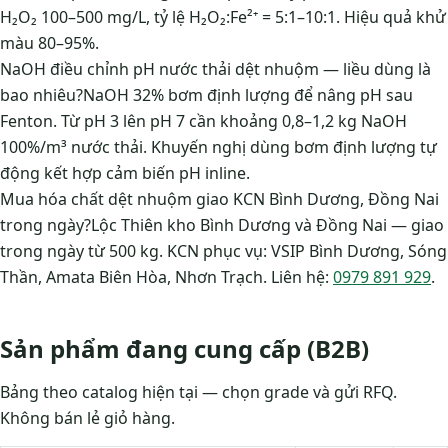
H₂O₂ 100–500 mg/L, tỷ lệ H₂O₂:Fe²⁺ = 5:1–10:1. Hiệu quả khử
màu 80–95%.
NaOH điều chỉnh pH nước thải dệt nhuộm — liều dùng là
bao nhiêu?NaOH 32% bơm định lượng để nâng pH sau
Fenton. Từ pH 3 lên pH 7 cần khoảng 0,8–1,2 kg NaOH
100%/m³ nước thải. Khuyến nghị dùng bơm định lượng tự
động kết hợp cảm biến pH inline.
Mua hóa chất dệt nhuộm giao KCN Bình Dương, Đồng Nai
trong ngày?Lộc Thiên kho Bình Dương và Đồng Nai — giao
trong ngày từ 500 kg. KCN phục vụ: VSIP Bình Dương, Sóng
Thần, Amata Biên Hòa, Nhơn Trạch. Liên hệ:
0979 891 929
.
Sản phẩm đang cung cấp (B2B)
Bảng theo catalog hiện tại — chọn grade và gửi RFQ.
Không bán lẻ giỏ hàng.