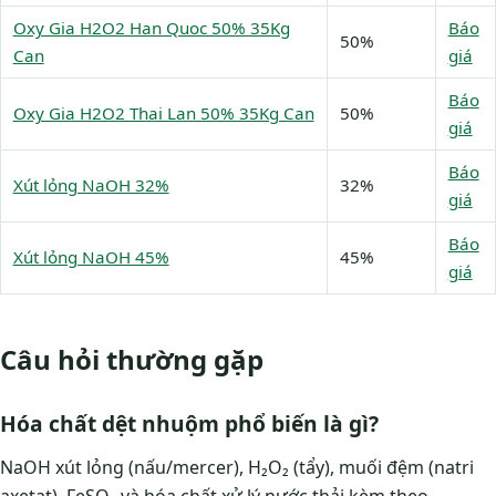
Oxy Gia H2O2 Han Quoc 50% 35Kg
Báo
50%
Can
giá
Báo
Oxy Gia H2O2 Thai Lan 50% 35Kg Can
50%
giá
Báo
Xút lỏng NaOH 32%
32%
giá
Báo
Xút lỏng NaOH 45%
45%
giá
Câu hỏi thường gặp
Hóa chất dệt nhuộm phổ biến là gì?
NaOH xút lỏng (nấu/mercer), H₂O₂ (tẩy), muối đệm (natri