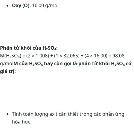
Oxy (O):
16.00 g/mol
Phân tử khối của H₂SO₄:
M(H₂SO₄) = (2 × 1.008) + (1 × 32.065) + (4 × 16.00) = 98.08
g/mol
M của H₂SO₄ hay còn gọi là phân tử khối H₂SO₄ có
giá trị:
Tính toán lượng axit cần thiết trong các phản ứng
hóa học.