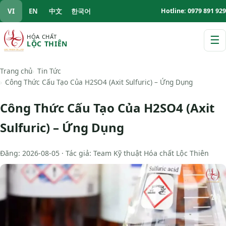
VI
EN
中文
한국어
Hotline: 0979 891 929
HÓA CHẤT
☰
LỘC THIÊN
M
Trang chủ
Tin Tức
Công Thức Cấu Tạo Của H2SO4 (Axit Sulfuric) – Ứng Dụng
Công Thức Cấu Tạo Của H2SO4 (Axit
Sulfuric) – Ứng Dụng
Đăng: 2026-08-05 · Tác giả: Team Kỹ thuật Hóa chất Lộc Thiên