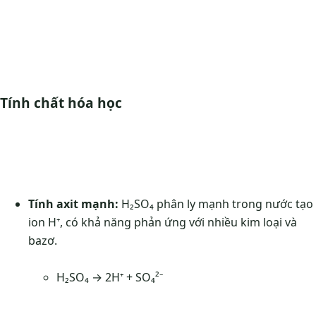
Tính chất hóa học
Tính axit mạnh:
H₂SO₄ phân ly mạnh trong nước tạo
ion H⁺, có khả năng phản ứng với nhiều kim loại và
bazơ.
H₂SO₄ → 2H⁺ + SO₄²⁻