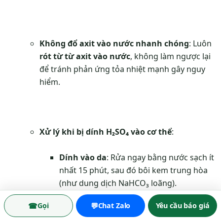
Không đổ axit vào nước nhanh chóng
: Luôn
rót từ từ axit vào nước
, không làm ngược lại
để tránh phản ứng tỏa nhiệt mạnh gây nguy
hiểm.
Xử lý khi bị dính H₂SO₄ vào cơ thể
:
Dính vào da
: Rửa ngay bằng nước sạch ít
nhất 15 phút, sau đó bôi kem trung hòa
(như dung dịch NaHCO₃ loãng).
☎
💬
Gọi
Chat Zalo
Yêu cầu báo giá