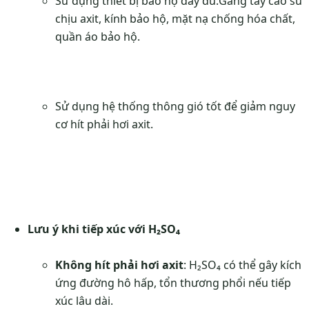
Sử dụng thiết bị bảo hộ đầy đủ:Găng tay cao su
chịu axit, kính bảo hộ, mặt nạ chống hóa chất,
quần áo bảo hộ.
Sử dụng hệ thống thông gió tốt để giảm nguy
cơ hít phải hơi axit.
Lưu ý khi tiếp xúc với H₂SO₄
Không hít phải hơi axit
: H₂SO₄ có thể gây kích
ứng đường hô hấp, tổn thương phổi nếu tiếp
xúc lâu dài.