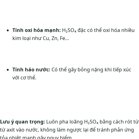
Tính oxi hóa mạnh:
H₂SO₄ đặc có thể oxi hóa nhiều
kim loại như Cu, Zn, Fe…
Tính háo nước:
Có thể gây bỏng nặng khi tiếp xúc
với cơ thể.
Lưu ý quan trọng:
Luôn pha loãng H₂SO₄ bằng cách rót từ
từ axit vào nước, không làm ngược lại để tránh phản ứng
tỏa nhiệt mạnh gây nguy hiểm.