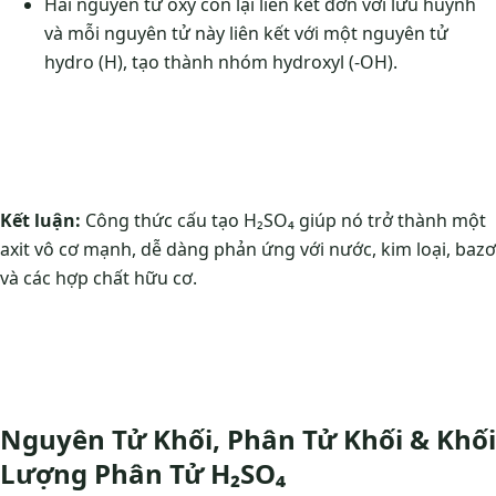
Hai nguyên tử oxy còn lại liên kết đơn với lưu huỳnh
và mỗi nguyên tử này liên kết với một nguyên tử
hydro (H), tạo thành nhóm hydroxyl (-OH).
Kết luận:
Công thức cấu tạo H₂SO₄ giúp nó trở thành một
axit vô cơ mạnh, dễ dàng phản ứng với nước, kim loại, bazơ
và các hợp chất hữu cơ.
Nguyên Tử Khối, Phân Tử Khối & Khối
Lượng Phân Tử H₂SO₄