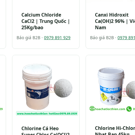
Calcium Chloride
Canxi Hidroxit
CaCl2 | Trung Quốc |
Ca(OH)2 96% | Vi
25Kg/bao
Nam
Báo giá B2B ·
0979 891 929
Báo giá B2B ·
0979 89
Chlorine Hi-Chlo
Chlorine Cá Heo
Nhat Ban 45kg
Super Chlor Ca(OCl)2