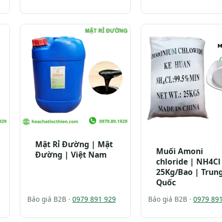
Mật Rỉ Đường | Mật
Muối Amoni
Đường | Việt Nam
chloride | NH4Cl
25Kg/Bao | Trun
Quốc
Báo giá B2B ·
0979 891 929
Báo giá B2B ·
0979 89