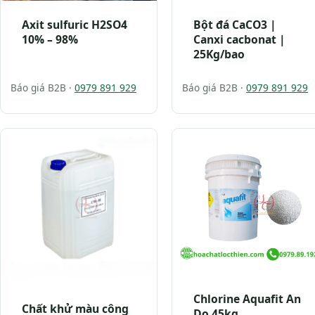
Axit sulfuric H2SO4
Bột đá CaCO3 |
10% – 98%
Canxi cacbonat |
25Kg/bao
Báo giá B2B ·
0979 891 929
Báo giá B2B ·
0979 891 929
Chlorine Aquafit An
Chất khử màu công
Do 45kg