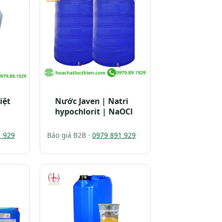
iệt
Nước Javen | Natri
hypochlorit | NaOCl
1 929
Báo giá B2B ·
0979 891 929