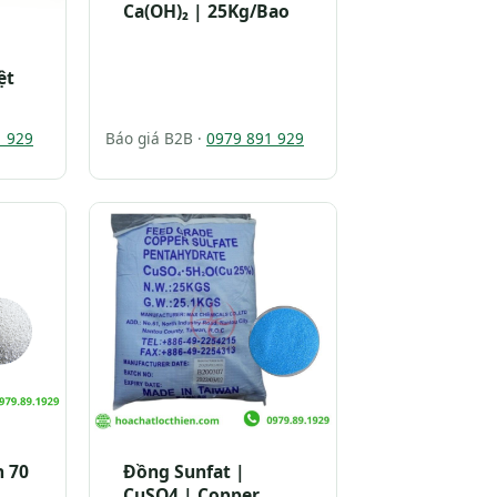
Ca(OH)₂ | 25Kg/Bao
ệt
1 929
Báo giá B2B ·
0979 891 929
n 70
Đồng Sunfat |
CuSO4 | Copper