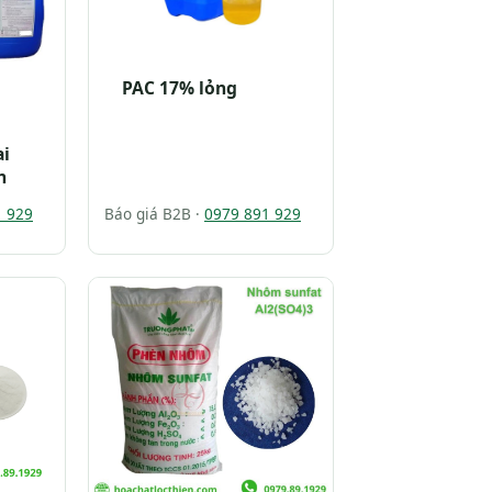
PAC 17% lỏng
ai
n
1 929
Báo giá B2B ·
0979 891 929