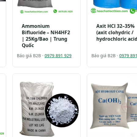
Ammonium
Axit HCl 32–35%
Bifluoride – NH4HF2
(axit clohydric /
| 25Kg/Bao | Trung
hydrochloric acid
Quốc
Báo giá B2B ·
0979 891 929
Báo giá B2B ·
0979 89