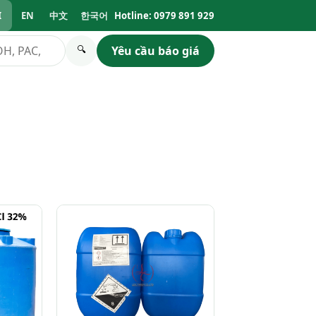
I
EN
中文
한국어
Hotline: 0979 891 929
Yêu cầu báo giá
🔍