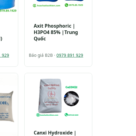
Axit Phosphoric |
H3PO4 85% |Trung
)
Quốc
1 929
Báo giá B2B ·
0979 891 929
Canxi Hydroxide |