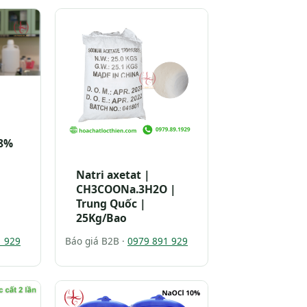
48%
Natri axetat |
CH3COONa.3H2O |
Trung Quốc |
25Kg/Bao
1 929
Báo giá B2B ·
0979 891 929