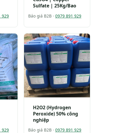
Sulfate | 25Kg/Bao
1 929
Báo giá B2B ·
0979 891 929
H2O2 (Hydrogen
Peroxide) 50% công
nghiệp
1 929
Báo giá B2B ·
0979 891 929