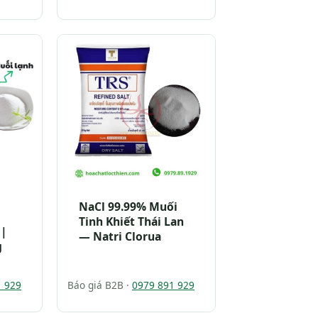
NaCl 99.99% Muối
Tinh Khiết Thái Lan
 |
— Natri Clorua
g
1 929
Báo giá B2B ·
0979 891 929