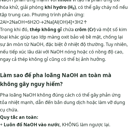
hóa khử, giải phóng
khí hydro (H₂)
, có thể gây cháy nổ nếu
tập trung cao. Phương trình phản ứng:
2Al+2NaOH+6H2​O→2Na[Al(OH)4​]+3H2​↑
Trong khi đó,
thép không gỉ
chứa
crôm (Cr)
và một số kim
loại khác giúp tạo lớp màng oxit bảo vệ bề mặt, chống lại
sự ăn mòn từ NaOH, đặc biệt ở nhiệt độ thường. Tuy nhiên,
nếu tiếp xúc lâu dài với NaOH nóng hoặc có nồng độ cao,
ngay cả thép không gỉ cũng có thể bị ảnh hưởng.
Làm sao để pha loãng NaOH an toàn mà
không gây nguy hiểm?
Pha loãng NaOH không đúng cách có thể gây phản ứng
tỏa nhiệt mạnh, dẫn đến bắn dung dịch hoặc làm vỡ dụng
cụ chứa.
Quy tắc an toàn:
+
Luôn đổ NaOH vào nước
, KHÔNG làm ngược lại.