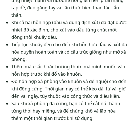
ứng nhiệt mạnh và nước sẽ nóng lên nên phải mang
tạp dề, đeo găng tay và cần thực hiện thao tác cẩn
thận.
Khi cả hai hỗn hợp (dầu và dung dịch xút) đã đạt được
nhiệt độ xác định, cho xút vào dầu từng chút một
đồng thời khuấy đều.
Tiếp tục khuấy đều cho đến khi hỗn hợp dầu và xút đã
hòa quyện hoàn toàn và có cấu trúc giống như mỡ xà
phòng.
Thêm màu sắc hoặc hương thơm mà mình muốn vào
hỗn hợp trước khi đổ vào khuôn.
Đổ hỗn hợp xà phòng vào khuôn và để nguội cho đến
khi đông cứng. Thời gian này có thể kéo dài từ vài giờ
đến vài ngày, tùy thuộc vào công thức và điều kiện.
Sau khi xà phòng đã cứng, bạn có thể cắt nó thành
từng thỏi hay miếng, và để chúng khô và lão hóa
thêm một thời gian trước khi sử dụng.