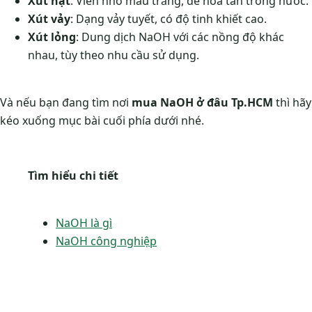
Xút hạt
: Viên nhỏ màu trắng, dễ hòa tan trong nước.
Xút vảy
: Dạng vảy tuyết, có độ tinh khiết cao.
Xút lỏng
: Dung dịch NaOH với các nồng độ khác
nhau, tùy theo nhu cầu sử dụng.
Và nếu bạn đang tìm nơi
mua NaOH ở đâu Tp.HCM
thì hãy
kéo xuống mục bài cuối phía dưới nhé.
Tìm hiểu chi tiết
NaOH là gì
NaOH công nghiệp