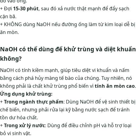
đổ vào ống.
+ Đợi
15-30 phút
, sau đó xả nước thật mạnh để đẩy sạch
cặn bã.
+ KHÔNG dùng NaOH nếu đường ống làm từ kim loại dễ bị
ăn mòn.
NaOH có thể dùng để khử trùng và diệt khuẩn
không?
NaOH có tính kiềm mạnh, giúp tiêu diệt vi khuẩn và nấm
bằng cách phá hủy màng tế bào của chúng. Tuy nhiên, nó
không phải là chất khử trùng phổ biến vì
tính ăn mòn cao
.
Ứng dụng khử trùng:
+
Trong ngành thực phẩm
: Dùng NaOH để vệ sinh thiết bị
chế biến, nhưng phải rửa lại kỹ bằng nước sạch để tránh
tồn dư hóa chất.
+
Trong xử lý nước
: Dùng để điều chỉnh pH và hỗ trợ loại
bỏ vi sinh vật.