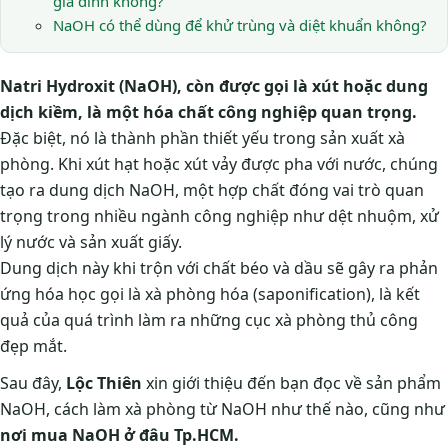
gia đình không?
NaOH có thể dùng để khử trùng và diệt khuẩn không?
Natri Hydroxit (NaOH), còn được gọi là xút hoặc dung
dịch kiềm, là một hóa chất công nghiệp quan trọng.
Đặc biệt, nó là thành phần thiết yếu trong sản xuất xà
phòng. Khi xút hạt hoặc xút vảy được pha với nước, chúng
tạo ra dung dịch NaOH, một hợp chất đóng vai trò quan
trọng trong nhiều ngành công nghiệp như dệt nhuộm, xử
lý nước và sản xuất giấy.
Dung dịch này khi trộn với chất béo và dầu sẽ gây ra phản
ứng hóa học gọi là xà phòng hóa (saponification), là kết
quả của quá trình làm ra những cục xà phòng thủ công
đẹp mắt.
Sau đây,
Lộc Thiên
xin giới thiệu đến bạn đọc về sản phẩm
NaOH, cách làm xà phòng từ NaOH như thế nào, cũng như
nơi mua NaOH ở đâu Tp.HCM.