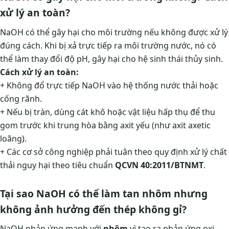
xử lý an toàn?
NaOH có thể gây hại cho môi trường nếu không được xử lý
đúng cách. Khi bị xả trực tiếp ra môi trường nước, nó có
thể làm thay đổi độ pH, gây hại cho hệ sinh thái thủy sinh.
Cách xử lý an toàn:
+ Không đổ trực tiếp NaOH vào hệ thống nước thải hoặc
cống rãnh.
+ Nếu bị tràn, dùng cát khô hoặc vật liệu hấp thụ để thu
gom trước khi trung hòa bằng axit yếu (như axit axetic
loãng).
+ Các cơ sở công nghiệp phải tuân theo quy định xử lý chất
thải nguy hại theo tiêu chuẩn
QCVN 40:2011/BTNMT
.
Tại sao NaOH có thể làm tan nhôm nhưng
không ảnh hưởng đến thép không gỉ?
NaOH phản ứng mạnh với
nhôm
vì tạo ra phản ứng oxi