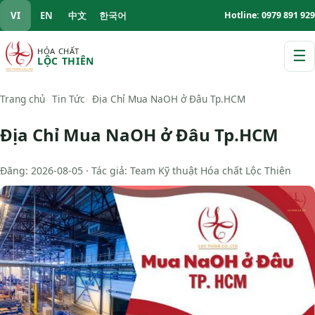
VI
EN
中文
한국어
Hotline: 0979 891 929
HÓA CHẤT
☰
LỘC THIÊN
M
Trang chủ
Tin Tức
Địa Chỉ Mua NaOH ở Đâu Tp.HCM
Địa Chỉ Mua NaOH ở Đâu Tp.HCM
Đăng: 2026-08-05 · Tác giả: Team Kỹ thuật Hóa chất Lộc Thiên