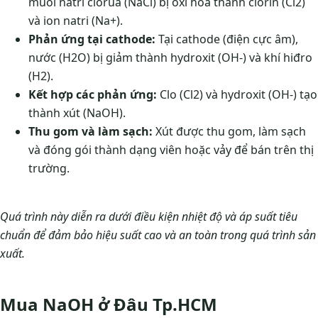
muối natri clorua (NaCl) bị oxi hóa thành clorin (Cl2)
và ion natri (Na+).
Phản ứng tại cathode:
Tại cathode (điện cực âm),
nước (H2O) bị giảm thành hydroxit (OH-) và khí hiđro
(H2).
Kết hợp các phản ứng:
Clo (Cl2) và hydroxit (OH-) tạo
thành xút (NaOH).
Thu gom và làm sạch:
Xút được thu gom, làm sạch
và đóng gói thành dạng viên hoặc vảy để bán trên thị
trường.
Quá trình này diễn ra dưới điều kiện nhiệt độ và áp suất tiêu
chuẩn để đảm bảo hiệu suất cao và an toàn trong quá trình sản
xuất.
Mua NaOH ở Đâu Tp.HCM