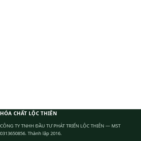
HÓA CHẤT LỘC THIÊN
CÔNG TY TNHH ĐẦU TƯ PHÁT TRIỂN LỘC THIÊN — MST
0313650856. Thành lập 2016.