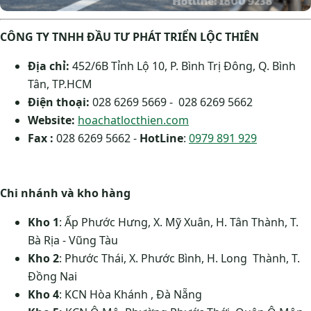
CÔNG TY TNHH ĐẦU TƯ PHÁT TRIỂN LỘC THIÊN
Địa chỉ:
452/6B Tỉnh Lộ 10, P. Bình Trị Đông, Q. Bình
Tân, TP.HCM
Điện thoại:
028 6269 5669 - 028 6269 5662
Website:
hoachatlocthien.com
Fax :
028 6269 5662 -
HotLine
:
0979 891 929
Chi nhánh và kho hàng
Kho 1
: Ấp Phước Hưng, X. Mỹ Xuân, H. Tân Thành, T.
Bà Rịa - Vũng Tàu
Kho 2
: Phước Thái, X. Phước Bình, H. Long Thành, T.
Đồng Nai
Kho 4
: KCN Hòa Khánh , Đà Nẵng