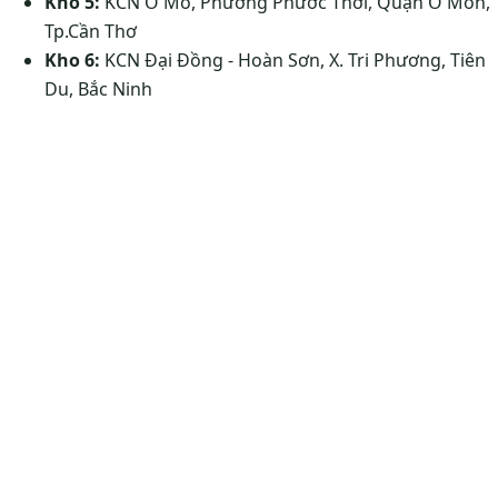
Kho 5:
KCN Ô Mô, Phường Phước Thới, Quận Ô Môn,
Tp.Cần Thơ
Kho 6:
KCN Đại Đồng - Hoàn Sơn, X. Tri Phương, Tiên
Du, Bắc Ninh