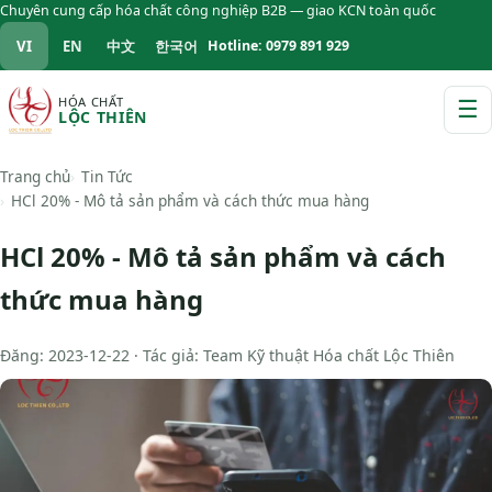
Chuyên cung cấp hóa chất công nghiệp B2B — giao KCN toàn quốc
VI
EN
中文
한국어
Hotline: 0979 891 929
HÓA CHẤT
☰
LỘC THIÊN
M
Trang chủ
Tin Tức
HCl 20% - Mô tả sản phẩm và cách thức mua hàng
HCl 20% - Mô tả sản phẩm và cách
thức mua hàng
Đăng: 2023-12-22 · Tác giả: Team Kỹ thuật Hóa chất Lộc Thiên