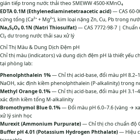
gián tiếp trong nước thải theo SMEWW 4500-KMnO₄
EDTA 0.1M (Ethylenediaminetetraacetic acid)
— CAS 60-00
cứng tổng (Ca²⁺ + Mg²⁺), kim loại nặng Zn, Cu, Pb trong nướ
Na₂S₂O₃ 0.1N (Natri Thiosulfat)
— CAS 7772-98-7 | Chuẩn đ
Cl₂ dư trong nước thải sau xử lý
Chỉ Thị Màu & Dung Dịch Đệm pH
Chỉ thị màu (indicators) và dung dịch đệm pH là thiết yếu c
tại phòng lab:
Phenolphthalein 1%
— Chỉ thị acid-base, đổi màu pH 8.2
NaOH, xác định kiềm phenolphthalein (P-alkalinity) trong n
Methyl Orange 0.1%
— Chỉ thị acid-base, đổi màu pH 3.1–
xác định kiềm tổng M-alkalinity
Bromothymol Blue 0.1%
— Đổi màu pH 6.0–7.6 (vàng → xan
xử lý sinh học
Murexit (Ammonium Purpurate)
— Chỉ thị cho chuẩn độ C
Buffer pH 4.01 (Potassium Hydrogen Phthalate)
— Hiệu c