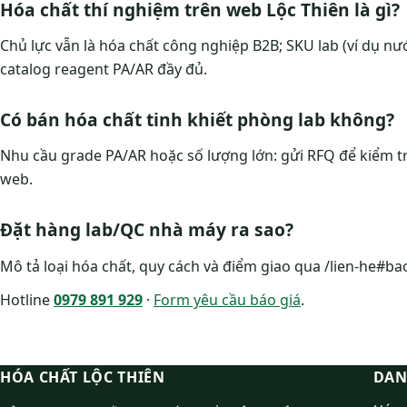
Hóa chất thí nghiệm trên web Lộc Thiên là gì?
Chủ lực vẫn là hóa chất công nghiệp B2B; SKU lab (ví dụ nư
catalog reagent PA/AR đầy đủ.
Có bán hóa chất tinh khiết phòng lab không?
Nhu cầu grade PA/AR hoặc số lượng lớn: gửi RFQ để kiểm t
web.
Đặt hàng lab/QC nhà máy ra sao?
Mô tả loại hóa chất, quy cách và điểm giao qua /lien-he#ba
Hotline
0979 891 929
·
Form yêu cầu báo giá
.
HÓA CHẤT LỘC THIÊN
DAN