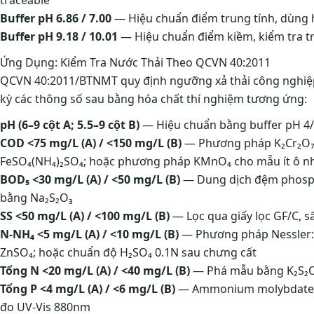
traceable
Buffer pH 6.86 / 7.00
— Hiệu chuẩn điểm trung tính, dùng 
Buffer pH 9.18 / 10.01
— Hiệu chuẩn điểm kiềm, kiểm tra t
Ứng Dụng: Kiểm Tra Nước Thải Theo QCVN 40:2011
QCVN 40:2011/BTNMT quy định ngưỡng xả thải công nghiệp
kỳ các thông số sau bằng hóa chất thí nghiệm tương ứng:
pH (6–9 cột A; 5.5–9 cột B)
— Hiệu chuẩn bằng buffer pH 4/
COD <75 mg/L (A) / <150 mg/L (B)
— Phương pháp K₂Cr₂O₇ (
FeSO₄(NH₄)₂SO₄; hoặc phương pháp KMnO₄ cho mẫu ít ô n
BOD₅ <30 mg/L (A) / <50 mg/L (B)
— Dung dịch đệm phospha
bằng Na₂S₂O₃
SS <50 mg/L (A) / <100 mg/L (B)
— Lọc qua giấy lọc GF/C, s
N-NH₄ <5 mg/L (A) / <10 mg/L (B)
— Phương pháp Nessler: N
ZnSO₄; hoặc chuẩn độ H₂SO₄ 0.1N sau chưng cất
Tổng N <20 mg/L (A) / <40 mg/L (B)
— Phá mẫu bằng K₂S₂O
Tổng P <4 mg/L (A) / <6 mg/L (B)
— Ammonium molybdate + 
đo UV-Vis 880nm