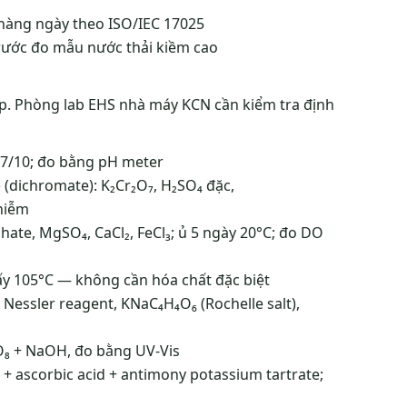
hàng ngày theo ISO/IEC 17025
rước đo mẫu nước thải kiềm cao
. Phòng lab EHS nhà máy KCN cần kiểm tra định
7/10; đo bằng pH meter
dichromate): K₂Cr₂O₇, H₂SO₄ đặc,
hiễm
te, MgSO₄, CaCl₂, FeCl₃; ủ 5 ngày 20°C; đo DO
ấy 105°C — không cần hóa chất đặc biệt
essler reagent, KNaC₄H₄O₆ (Rochelle salt),
₈ + NaOH, đo bằng UV-Vis
ascorbic acid + antimony potassium tartrate;