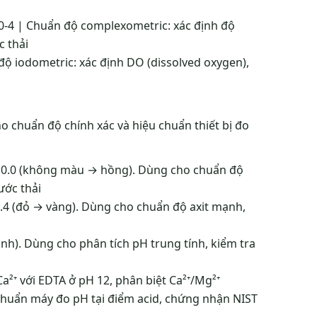
-4 | Chuẩn độ complexometric: xác định độ
c thải
ộ iodometric: xác định DO (dissolved oxygen),
ho chuẩn độ chính xác và hiệu chuẩn thiết bị đo
–10.0 (không màu → hồng). Dùng cho chuẩn độ
ước thải
4.4 (đỏ → vàng). Dùng cho chuẩn độ axit mạnh,
h). Dùng cho phân tích pH trung tính, kiểm tra
a²⁺ với EDTA ở pH 12, phân biệt Ca²⁺/Mg²⁺
huẩn máy đo pH tại điểm acid, chứng nhận NIST