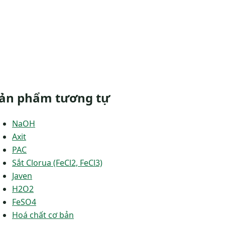
ản phẩm tương tự
NaOH
Axit
PAC
Sắt Clorua (FeCl2, FeCl3)
Javen
H2O2
FeSO4
Hoá chất cơ bản