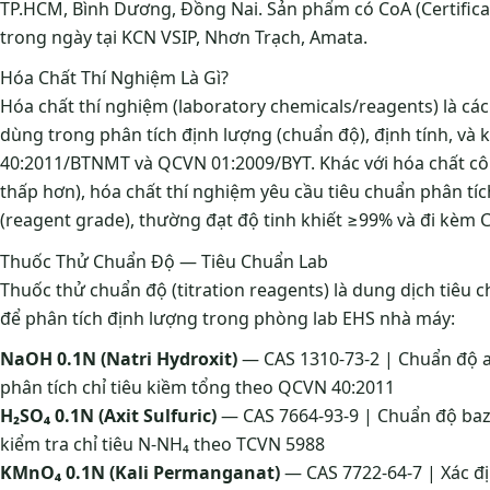
TP.HCM, Bình Dương, Đồng Nai. Sản phẩm có CoA (Certifica
trong ngày tại KCN VSIP, Nhơn Trạch, Amata.
Hóa Chất Thí Nghiệm Là Gì?
Hóa chất thí nghiệm (laboratory chemicals/reagents) là các
dùng trong phân tích định lượng (chuẩn độ), định tính, và
40:2011/BTNMT và QCVN 01:2009/BYT. Khác với hóa chất côn
thấp hơn), hóa chất thí nghiệm yêu cầu tiêu chuẩn phân tíc
(reagent grade), thường đạt độ tinh khiết ≥99% và đi kèm 
Thuốc Thử Chuẩn Độ — Tiêu Chuẩn Lab
Thuốc thử chuẩn độ (titration reagents) là dung dịch tiêu
để phân tích định lượng trong phòng lab EHS nhà máy:
NaOH 0.1N (Natri Hydroxit)
— CAS 1310-73-2 | Chuẩn độ axi
phân tích chỉ tiêu kiềm tổng theo QCVN 40:2011
H₂SO₄ 0.1N (Axit Sulfuric)
— CAS 7664-93-9 | Chuẩn độ bazơ
kiểm tra chỉ tiêu N-NH₄ theo TCVN 5988
KMnO₄ 0.1N (Kali Permanganat)
— CAS 7722-64-7 | Xác đị