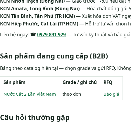
KCN Nhơn Trạch (Đồng Nai)
— Giao trước 17:00 nếu đặt h
KCN Amata, Long Bình (Đồng Nai)
— Hóa chất đóng gói 50
KCN Tân Bình, Tân Phú (TP.HCM)
— Xuất hóa đơn VAT ngay
KCN Hiệp Phước, Cát Lái (TP.HCM)
— Hỗ trợ tư vấn chọn 
Liên hệ ngay:
☎
0979 891 929
— Tư vấn kỹ thuật và báo giá
Sản phẩm đang cung cấp (B2B)
Bảng theo catalog hiện tại — chọn grade và gửi RFQ. Không
Sản phẩm
Grade / ghi chú
RFQ
Nước Cất 2 Lần Việt Nam
theo đơn
Báo giá
Câu hỏi thường gặp