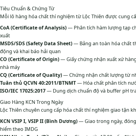
Tiêu Chuẩn & Chứng Từ
Mỗi lô hàng hóa chất thí nghiệm từ Lộc Thiên được cung cấp
CoA (Certificate of Analysis)
— Phân tích hàm lượng tạp chấ
xuất
MSDS/SDS (Safety Data Sheet)
— Bảng an toàn hóa chất t
động và khai báo hải quan
CO (Certificate of Origin)
— Giấy chứng nhận xuất xứ hàng
nhà máy
CQ (Certificate of Quality)
— Chứng nhận chất lượng từ nh
Tuân thủ QCVN 40:2011/BTNMT
— Hóa chất phân tích nướ
ISO/IEC 17025:2017
— Dung dịch chuẩn độ và buffer pH tr
Giao Hàng KCN Trong Ngày
Lộc Thiên chuyên cung cấp hóa chất thí nghiệm giao tận kh
KCN VSIP I, VSIP II (Bình Dương)
— Giao trong ngày, đóng 
hiểm theo IMDG