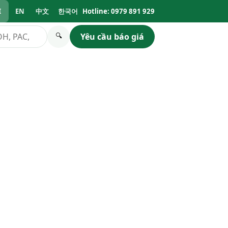
I
EN
中文
한국어
Hotline: 0979 891 929
Yêu cầu báo giá
🔍