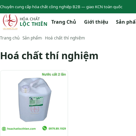
Chuyên cung cấp hóa chất công nghiệp B2B — giao KCN toàn quốc
HÓA CHẤT
Trang Chủ
Giới thiệu
Sản ph
LỘC THIÊN
Trang chủ
Sản phẩm
Hoá chất thí nghiệm
Hoá chất thí nghiệm