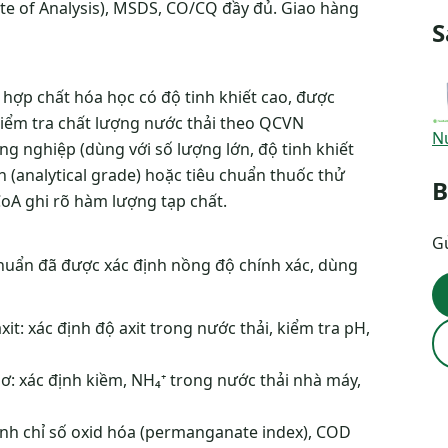
te of Analysis), MSDS, CO/CQ đầy đủ. Giao hàng
S
 hợp chất hóa học có độ tinh khiết cao, được
 kiểm tra chất lượng nước thải theo QCVN
N
g nghiệp (dùng với số lượng lớn, độ tinh khiết
h (analytical grade) hoặc tiêu chuẩn thuốc thử
B
CoA ghi rõ hàm lượng tạp chất.
Gử
 chuẩn đã được xác định nồng độ chính xác, dùng
t: xác định độ axit trong nước thải, kiểm tra pH,
: xác định kiềm, NH₄⁺ trong nước thải nhà máy,
nh chỉ số oxid hóa (permanganate index), COD