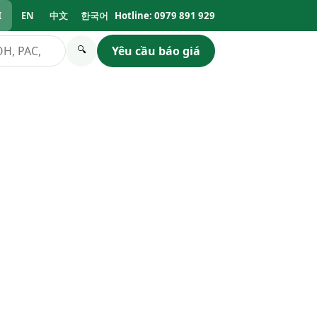
I
EN
中文
한국어
Hotline: 0979 891 929
Yêu cầu báo giá
🔍