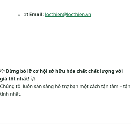
📧
Email:
locthien@locthien.vn
💡
Đừng bỏ lỡ cơ hội sở hữu hóa chất chất lượng với
giá tốt nhất!
🚀
Chúng tôi luôn sẵn sàng hỗ trợ bạn một cách tận tâm – tận
tình nhất.