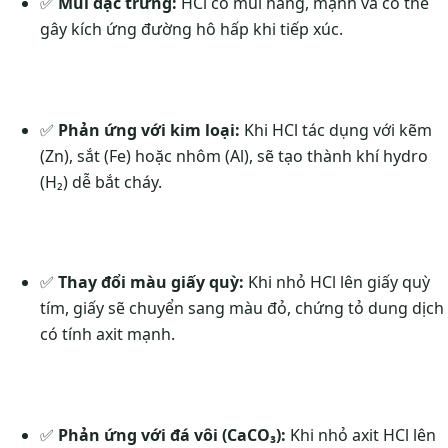
✅
Mùi đặc trưng:
HCl có mùi hăng, mạnh và có thể
gây kích ứng đường hô hấp khi tiếp xúc.
✅
Phản ứng với kim loại:
Khi HCl tác dụng với kẽm
(Zn), sắt (Fe) hoặc nhôm (Al), sẽ tạo thành khí hydro
(H₂) dễ bắt cháy.
✅
Thay đổi màu giấy quỳ:
Khi nhỏ HCl lên giấy quỳ
tím, giấy sẽ chuyển sang màu đỏ, chứng tỏ dung dịch
có tính axit mạnh.
✅
Phản ứng với đá vôi (CaCO₃):
Khi nhỏ axit HCl lên