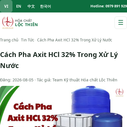
VI
EN
中文
한국어
Hotline: 0979 891 929
HÓA CHẤT
☰
LỘC THIÊN
M
Trang chủ
Tin Tức
Cách Pha Axit HCl 32% Trong Xử Lý Nước
Cách Pha Axit HCl 32% Trong Xử Lý
Nước
Đăng: 2026-08-05 · Tác giả: Team Kỹ thuật Hóa chất Lộc Thiên