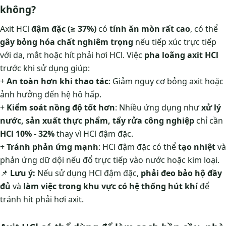
không?
Axit HCl
đậm đặc (≥ 37%)
có
tính ăn mòn rất cao
, có thể
gây bỏng hóa chất nghiêm trọng
nếu tiếp xúc trực tiếp
với da, mắt hoặc hít phải hơi HCl. Việc
pha loãng axit HCl
trước khi sử dụng giúp:
+
An toàn hơn khi thao tác
: Giảm nguy cơ bỏng axit hoặc
ảnh hưởng đến hệ hô hấp.
+
Kiểm soát nồng độ tốt hơn
: Nhiều ứng dụng như
xử lý
nước, sản xuất thực phẩm, tẩy rửa công nghiệp
chỉ cần
HCl 10% - 32%
thay vì HCl đậm đặc.
+
Tránh phản ứng mạnh
: HCl đậm đặc có thể
tạo nhiệt
và
phản ứng dữ dội nếu đổ trực tiếp vào nước hoặc kim loại.
📌
Lưu ý:
Nếu sử dụng HCl đậm đặc,
phải đeo bảo hộ đầy
đủ
và
làm việc trong khu vực có hệ thống hút khí
để
tránh hít phải hơi axit.