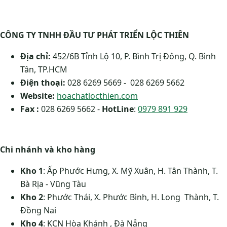
CÔNG TY TNHH ĐẦU TƯ PHÁT TRIỂN LỘC THIÊN
Địa chỉ:
452/6B Tỉnh Lộ 10, P. Bình Trị Đông, Q. Bình
Tân, TP.HCM
Điện thoại:
028 6269 5669 - 028 6269 5662
Website:
hoachatlocthien.com
Fax :
028 6269 5662 -
HotLine
:
0979 891 929
Chi nhánh và kho hàng
Kho 1
: Ấp Phước Hưng, X. Mỹ Xuân, H. Tân Thành, T.
Bà Rịa - Vũng Tàu
Kho 2
: Phước Thái, X. Phước Bình, H. Long Thành, T.
Đồng Nai
Kho 4
: KCN Hòa Khánh , Đà Nẵng