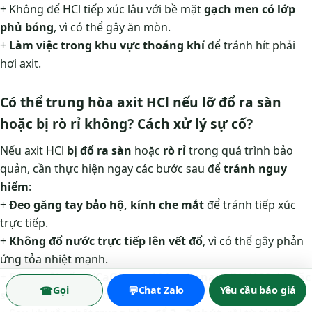
+ Không để HCl tiếp xúc lâu với bề mặt
gạch men có lớp
phủ bóng
, vì có thể gây ăn mòn.
+
Làm việc trong khu vực thoáng khí
để tránh hít phải
hơi axit.
Có thể trung hòa axit HCl nếu lỡ đổ ra sàn
hoặc bị rò rỉ không? Cách xử lý sự cố?
Nếu axit HCl
bị đổ ra sàn
hoặc
rò rỉ
trong quá trình bảo
quản, cần thực hiện ngay các bước sau để
tránh nguy
hiểm
:
+
Đeo găng tay bảo hộ, kính che mắt
để tránh tiếp xúc
trực tiếp.
+
Không đổ nước trực tiếp lên vết đổ
, vì có thể gây phản
ứng tỏa nhiệt mạnh.
+
Dùng vôi sống (CaO), natri bicarbonate (NaHCO₃) hoặc
☎
💬
Gọi
Chat Zalo
Yêu cầu báo giá
soda ash (Na₂CO₃)
để
trung hòa axit
.