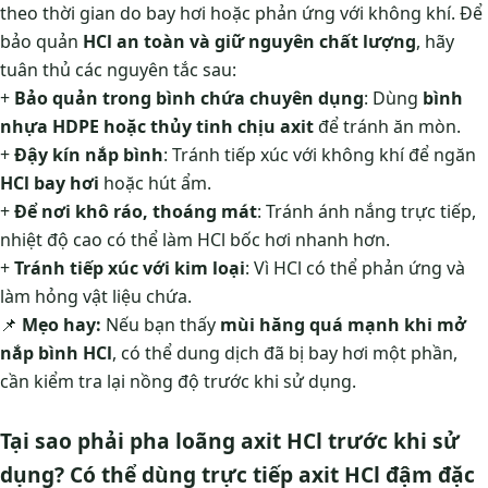
theo thời gian do bay hơi hoặc phản ứng với không khí. Để
bảo quản
HCl an toàn và giữ nguyên chất lượng
, hãy
tuân thủ các nguyên tắc sau:
+
Bảo quản trong bình chứa chuyên dụng
: Dùng
bình
nhựa HDPE hoặc thủy tinh chịu axit
để tránh ăn mòn.
+
Đậy kín nắp bình
: Tránh tiếp xúc với không khí để ngăn
HCl bay hơi
hoặc hút ẩm.
+
Để nơi khô ráo, thoáng mát
: Tránh ánh nắng trực tiếp,
nhiệt độ cao có thể làm HCl bốc hơi nhanh hơn.
+
Tránh tiếp xúc với kim loại
: Vì HCl có thể phản ứng và
làm hỏng vật liệu chứa.
📌
Mẹo hay:
Nếu bạn thấy
mùi hăng quá mạnh khi mở
nắp bình HCl
, có thể dung dịch đã bị bay hơi một phần,
cần kiểm tra lại nồng độ trước khi sử dụng.
Tại sao phải pha loãng axit HCl trước khi sử
dụng? Có thể dùng trực tiếp axit HCl đậm đặc