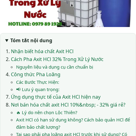
Tóm tắt nội dung
Nhận biết hóa chất Axit HCl
Cách Pha Axit HCl 32% Trong Xử Lý Nước
Nguyên liệu và dụng cụ cần chuẩn bị
Công thức Pha Loãng
Các Bước Thực Hiện:
📢 Lưu ý quan trọng:
Ứng dụng thực tế của Axit HCl hiện nay
Nơi bán hóa chất axit HCl 10%&nbsp; - 32% giá rẻ?
🔥 Lý do nên chọn Lộc Thiên?
Axit HCl có hạn sử dụng không? Cách bảo quản HCl để
đảm bảo chất lượng?
Tại sao phải pha loãng axit HCl trước khi sử dụng? Có