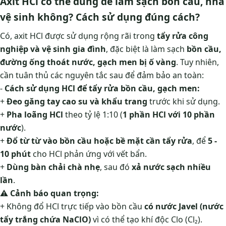
Axit HCl có thể dùng để làm sạch bồn cầu, nhà
vệ sinh không? Cách sử dụng đúng cách?
Có, axit HCl được sử dụng rộng rãi trong
tẩy rửa công
nghiệp và vệ sinh gia đình
, đặc biệt là làm sạch
bồn cầu,
đường ống thoát nước, gạch men bị ố vàng
. Tuy nhiên,
cần tuân thủ các nguyên tắc sau để đảm bảo an toàn:
-
Cách sử dụng HCl để tẩy rửa bồn cầu, gạch men:
+
Đeo găng tay cao su và khẩu trang
trước khi sử dụng.
+
Pha loãng HCl
theo tỷ lệ 1:10 (
1 phần HCl với 10 phần
nước
).
+
Đổ từ từ vào bồn cầu hoặc bề mặt cần tẩy rửa
, để
5 -
10 phút
cho HCl phản ứng với vết bẩn.
+
Dùng bàn chải chà nhẹ
, sau đó
xả nước sạch nhiều
lần
.
⚠
Cảnh báo quan trọng:
+ Không đổ HCl trực tiếp vào bồn cầu
có nước Javel (nước
tẩy trắng chứa NaClO)
vì có thể tạo khí độc Clo (Cl₂).