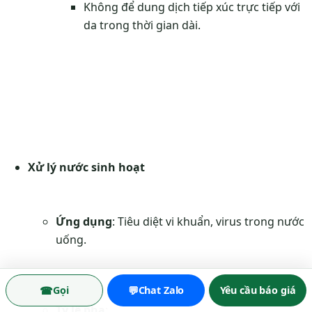
Không để dung dịch tiếp xúc trực tiếp với
da trong thời gian dài.
Xử lý nước sinh hoạt
Ứng dụng
: Tiêu diệt vi khuẩn, virus trong nước
uống.
☎
💬
Gọi
Chat Zalo
Yêu cầu báo giá
Tỷ lệ pha
: