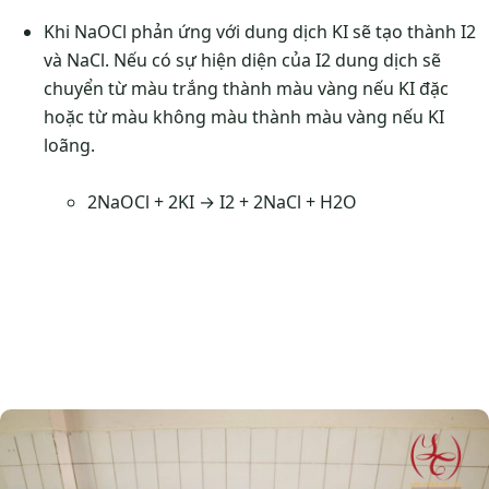
Khi NaOCl phản ứng với dung dịch KI sẽ tạo thành I2
và NaCl. Nếu có sự hiện diện của I2 dung dịch sẽ
chuyển từ màu trắng thành màu vàng nếu KI đặc
hoặc từ màu không màu thành màu vàng nếu KI
loãng.
2NaOCl + 2KI → I2 ​+ 2NaCl + H2​O