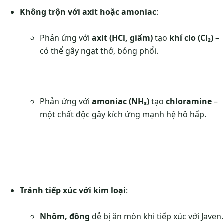
Không trộn với axit hoặc amoniac
:
Phản ứng với
axit (HCl, giấm)
tạo
khí clo (Cl₂)
–
có thể gây ngạt thở, bỏng phổi.
Phản ứng với
amoniac (NH₃)
tạo
chloramine
–
một chất độc gây kích ứng mạnh hệ hô hấp.
Tránh tiếp xúc với kim loại
:
Nhôm, đồng
dễ bị ăn mòn khi tiếp xúc với Javen.