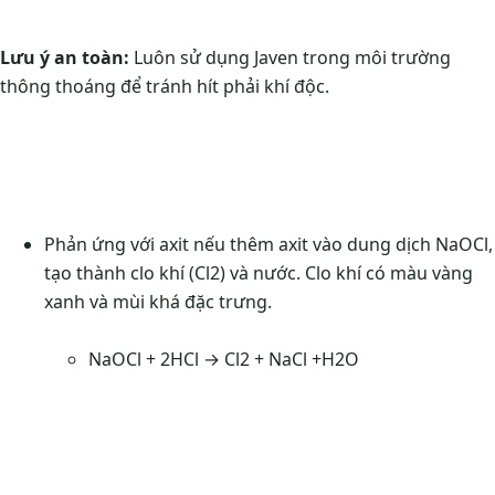
Lưu ý an toàn:
Luôn sử dụng Javen trong môi trường
thông thoáng để tránh hít phải khí độc.
Phản ứng với axit nếu thêm axit vào dung dịch NaOCl,
tạo thành clo khí (Cl2) và nước. Clo khí có màu vàng
xanh và mùi khá đặc trưng.
NaOCl + 2HCl → Cl2 ​+ NaCl +H2​O