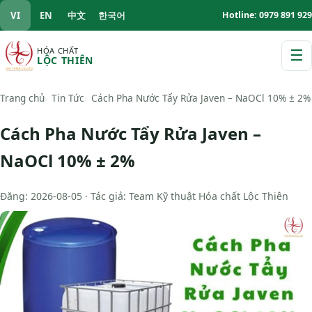
VI
EN
中文
한국어
Hotline: 0979 891 929
HÓA CHẤT
☰
LỘC THIÊN
M
Trang chủ
Tin Tức
Cách Pha Nước Tẩy Rửa Javen – NaOCl 10% ± 2%
Cách Pha Nước Tẩy Rửa Javen –
NaOCl 10% ± 2%
Đăng: 2026-08-05 · Tác giả: Team Kỹ thuật Hóa chất Lộc Thiên