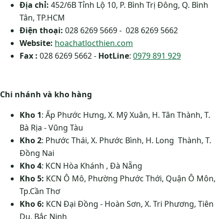
Địa chỉ:
452/6B Tỉnh Lộ 10, P. Bình Trị Đông, Q. Bình
Tân, TP.HCM
Điện thoại:
028 6269 5669 - 028 6269 5662
Website:
hoachatlocthien.com
Fax :
028 6269 5662 -
HotLine
:
0979 891 929
Chi nhánh và kho hàng
Kho 1
: Ấp Phước Hưng, X. Mỹ Xuân, H. Tân Thành, T.
Bà Rịa - Vũng Tàu
Kho 2
: Phước Thái, X. Phước Bình, H. Long Thành, T.
Đồng Nai
Kho 4
: KCN Hòa Khánh , Đà Nẵng
Kho 5:
KCN Ô Mô, Phường Phước Thới, Quận Ô Môn,
Tp.Cần Thơ
Kho 6:
KCN Đại Đồng - Hoàn Sơn, X. Tri Phương, Tiên
Du, Bắc Ninh