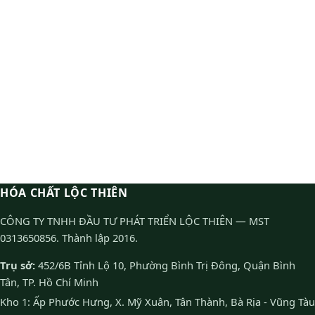
HÓA CHẤT LỘC THIÊN
CÔNG TY TNHH ĐẦU TƯ PHÁT TRIỂN LỘC THIÊN — MST
0313650856. Thành lập 2016.
Trụ sở:
452/6B Tỉnh Lộ 10, Phường Bình Trị Đông, Quận Bình
Tân, TP. Hồ Chí Minh
Kho 1: Ấp Phước Hưng, X. Mỹ Xuân, Tân Thành, Bà Rịa - Vũng Tàu