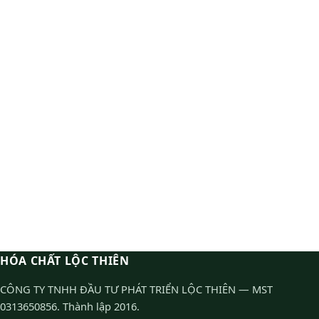
HÓA CHẤT LỘC THIÊN
CÔNG TY TNHH ĐẦU TƯ PHÁT TRIỂN LỘC THIÊN — MST
0313650856. Thành lập 2016.