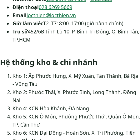
Điện thoại
028 6269 5669
Email
locthien@locthien.vn
Giờ làm việc
T2–T7: 8:00–17:00 (giờ hành chính)
Trụ sở
452/6B Tỉnh Lộ 10, P. Bình Trị Đông, Q. Bình Tân,
TP.HCM
Hệ thống kho & chi nhánh
Kho 1: Ấp Phước Hưng, X. Mỹ Xuân, Tân Thành, Bà Rịa
- Vũng Tàu
Kho 2: Phước Thái, X. Phước Bình, Long Thành, Đồng
Nai
Kho 4: KCN Hòa Khánh, Đà Nẵng
Kho 5: KCN Ô Môn, Phường Phước Thới, Quận Ô Môn,
TP. Cần Thơ
Kho 6: KCN Đại Đồng - Hoàn Sơn, X. Tri Phương, Tiên