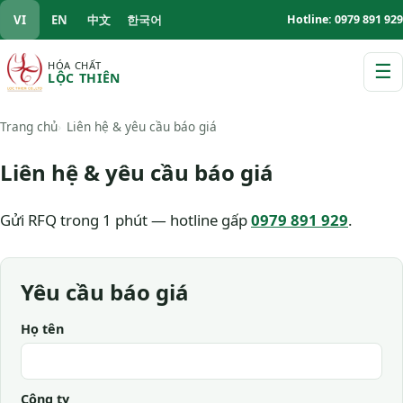
VI
EN
中文
한국어
Hotline: 0979 891 929
HÓA CHẤT
☰
LỘC THIÊN
M
Trang chủ
Liên hệ & yêu cầu báo giá
Liên hệ & yêu cầu báo giá
Gửi RFQ trong 1 phút — hotline gấp
0979 891 929
.
Yêu cầu báo giá
Họ tên
Công ty