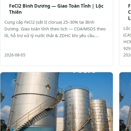
FeCl2 Bình Dương — Giao Toàn Tỉnh | Lộc
F
Thiên
C
L
Cung cấp FeCl2 (sắt II clorua) 25–30% tại Bình
Lộc
Dương. Giao toàn tỉnh theo lịch — COA/MSDS theo
(CA
lô, hỗ trợ xử lý nước thải & ZDHC khi yêu cầu.…
HCM
929
2026-08-05
202