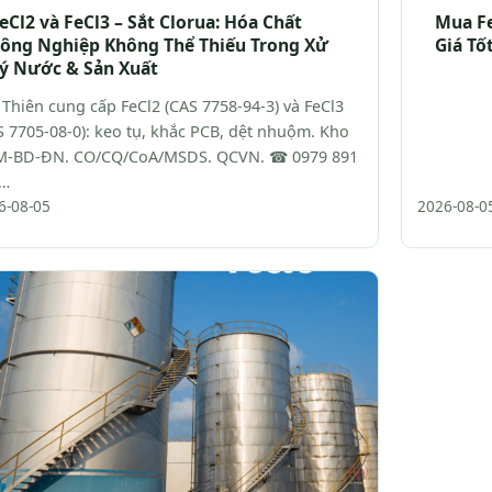
eCl2 và FeCl3 – Sắt Clorua: Hóa Chất
Mua Fe
ông Nghiệp Không Thể Thiếu Trong Xử
Giá Tố
ý Nước & Sản Xuất
 Thiên cung cấp FeCl2 (CAS 7758-94-3) và FeCl3
S 7705-08-0): keo tụ, khắc PCB, dệt nhuộm. Kho
-BD-ĐN. CO/CQ/CoA/MSDS. QCVN. ☎ 0979 891
…
6-08-05
2026-08-0