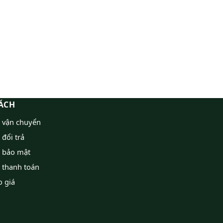
ÁCH
h vận chuyển
 đổi trả
h bảo mật
 thanh toán
o giá