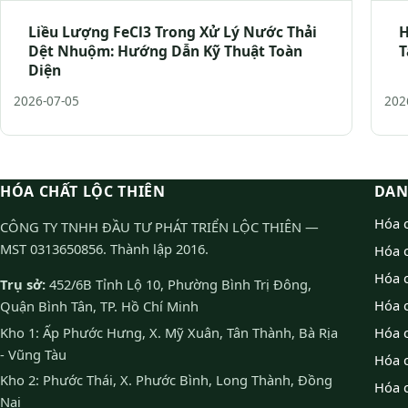
Liều Lượng FeCl3 Trong Xử Lý Nước Thải
H
Dệt Nhuộm: Hướng Dẫn Kỹ Thuật Toàn
T
Diện
2026-07-05
202
HÓA CHẤT LỘC THIÊN
DAN
Hóa c
CÔNG TY TNHH ĐẦU TƯ PHÁT TRIỂN LỘC THIÊN —
MST 0313650856. Thành lập 2016.
Hóa 
Hóa c
Trụ sở:
452/6B Tỉnh Lộ 10, Phường Bình Trị Đông,
Hóa 
Quận Bình Tân, TP. Hồ Chí Minh
Kho 1: Ấp Phước Hưng, X. Mỹ Xuân, Tân Thành, Bà Rịa
Hóa 
- Vũng Tàu
Hóa 
Kho 2: Phước Thái, X. Phước Bình, Long Thành, Đồng
Hóa 
Nai