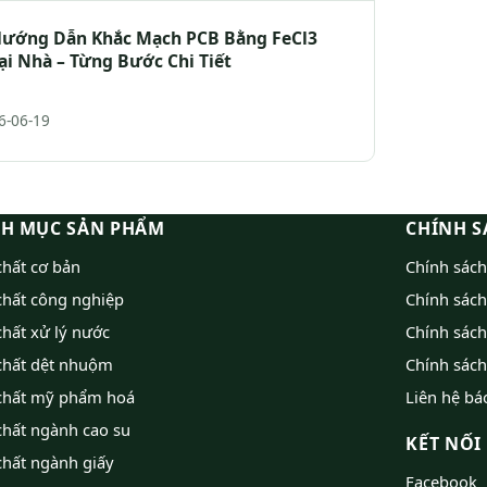
ướng Dẫn Khắc Mạch PCB Bằng FeCl3
ại Nhà – Từng Bước Chi Tiết
6-06-19
H MỤC SẢN PHẨM
CHÍNH S
hất cơ bản
Chính sác
chất công nghiệp
Chính sách
hất xử lý nước
Chính sác
chất dệt nhuộm
Chính sách
chất mỹ phẩm hoá
Liên hệ bá
chất ngành cao su
KẾT NỐI
chất ngành giấy
Facebook