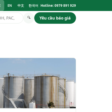
I
EN
中文
한국어
Hotline: 0979 891 929
Yêu cầu báo giá
🔍