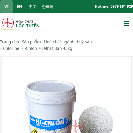
VI
EN
中文
한국어
Hotline: 0979 891 929
HÓA CHẤT
☰
LỘC THIÊN
M
Trang chủ
Sản phẩm
Hoá chất ngành thuỷ sản
Chlorine Hi-Chlon 70 Nhat Ban 45kg