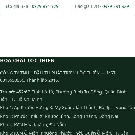
Báo giá B2B ·
0979 891 929
Báo giá B2B ·
0979 891 929
HÓA CHẤT LỘC THIÊN
CÔNG TY TNHH ĐẦU TƯ PHÁT TRIỂN LỘC THIÊN — MST
0313650856. Thành lập 2016.
Trụ sở:
452/6B Tỉnh Lộ 10, Phường Bình Trị Đông, Quận Bình
Tân, TP. Hồ Chí Minh
Kho 1: Ấp Phước Hưng, X. Mỹ Xuân, Tân Thành, Bà Rịa - Vũng Tàu
Kho 2: Phước Thái, X. Phước Bình, Long Thành, Đồng Nai
Kho 4: KCN Hòa Khánh, Đà Nẵng
Kho 5: KCN Ô Môn, Phường Phước Thới, Quận Ô Môn, TP. Cần