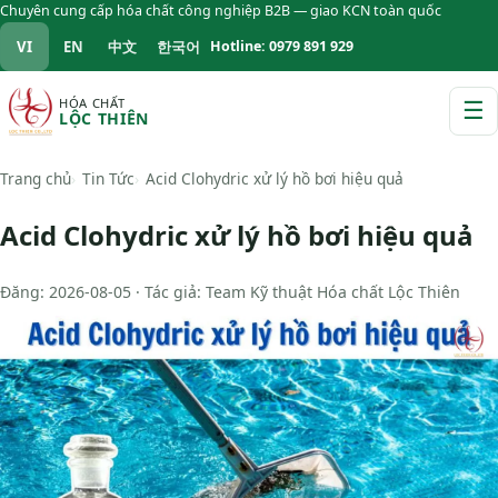
Chuyên cung cấp hóa chất công nghiệp B2B — giao KCN toàn quốc
VI
EN
中文
한국어
Hotline: 0979 891 929
HÓA CHẤT
☰
LỘC THIÊN
M
Trang chủ
Tin Tức
Acid Clohydric xử lý hồ bơi hiệu quả
Acid Clohydric xử lý hồ bơi hiệu quả
Đăng: 2026-08-05 · Tác giả: Team Kỹ thuật Hóa chất Lộc Thiên