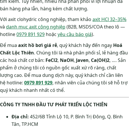
tìm kiếm. Tuy nhiên, nhiều nhà phân phối vì lợi nhuận đã
bán hàng pha lẫn, hàng kém chất lượng.
Với axit clohydric công nghiệp, tham khảo
axit HCl 32–35%
và
danh mục axit công nghiệp
(B2B, MSDS/COA theo lô —
hotline
0979 891 929
hoặc
yêu cầu báo giá
).
Để mua
axit hồ bơi giá rẻ
, quý khách hãy đến ngay
Hoá
Chất Lộc Thiên
. Chúng tôi là nhà phân phối sỉ, lẻ hàng đầu
các hoá chất cơ bản:
FeCl2
,
NaOH
,
Javen
,
Ca(OH)2
, …. Sản
phẩm ở chúng tôi có nguồn gốc xuất xứ rõ ràng, chất
lượng cao. Để mua dung dịch này, quý khách chỉ cần liên
hệ hotline:
0979 891 929
, nhân viên của chúng tôi sẽ hỗ trợ
quý khách nhanh nhất có thể.
CÔNG TY TNHH ĐẦU TƯ PHÁT TRIỂN LỘC THIÊN
Địa chỉ:
452/6B Tỉnh Lộ 10, P. Bình Trị Đông, Q. Bình
Tân, TP.HCM