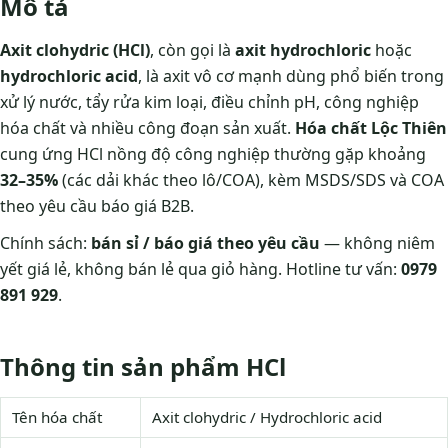
Mô tả
Axit clohydric (HCl)
, còn gọi là
axit hydrochloric
hoặc
hydrochloric acid
, là axit vô cơ mạnh dùng phổ biến trong
xử lý nước, tẩy rửa kim loại, điều chỉnh pH, công nghiệp
hóa chất và nhiều công đoạn sản xuất.
Hóa chất Lộc Thiên
cung ứng HCl nồng độ công nghiệp thường gặp khoảng
32–35%
(các dải khác theo lô/COA), kèm MSDS/SDS và COA
theo yêu cầu báo giá B2B.
Chính sách:
bán sỉ / báo giá theo yêu cầu
— không niêm
yết giá lẻ, không bán lẻ qua giỏ hàng. Hotline tư vấn:
0979
891 929
.
Thông tin sản phẩm HCl
Tên hóa chất
Axit clohydric / Hydrochloric acid