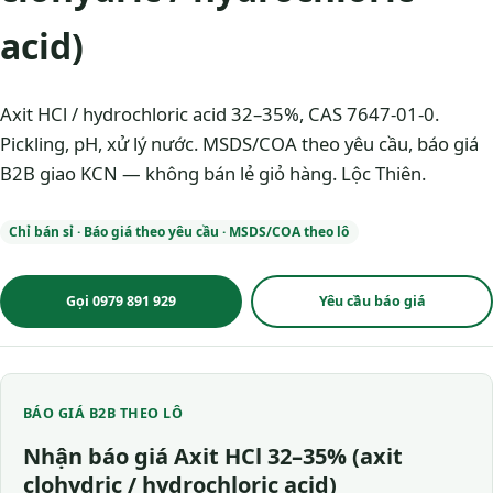
acid)
Axit HCl / hydrochloric acid 32–35%, CAS 7647-01-0.
Pickling, pH, xử lý nước. MSDS/COA theo yêu cầu, báo giá
B2B giao KCN — không bán lẻ giỏ hàng. Lộc Thiên.
Chỉ bán sỉ · Báo giá theo yêu cầu · MSDS/COA theo lô
Gọi 0979 891 929
Yêu cầu báo giá
BÁO GIÁ B2B THEO LÔ
Nhận báo giá Axit HCl 32–35% (axit
clohydric / hydrochloric acid)