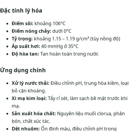
Đặc tính lý hóa
Điểm sôi:
khoảng 106°C
Điểm nóng chảy:
dưới 0°C
Tỷ trọng:
khoảng 1.15 – 1.19 g/cm³ (tùy nồng độ)
Áp suất hơi:
40 mmHg ở 35°C
Độ hòa tan:
Tan hoàn toàn trong nước
Ứng dụng chính
Xử lý nước thải:
Điều chỉnh pH, trung hòa kiềm, loại
bỏ cặn khoáng.
Xi mạ kim loại:
Tẩy rỉ sét, làm sạch bề mặt trước khi
mạ.
Sản xuất hóa chất:
Nguyên liệu muối clorua, phân
bón, chất xúc tác.
Dệt nhuộm:
Ổn định màu, điều chỉnh pH trong