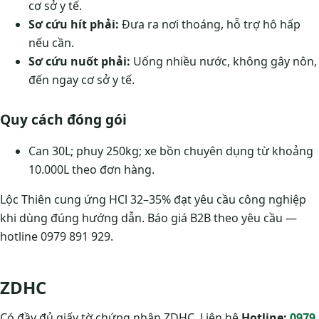
cơ sở y tế.
Sơ cứu hít phải:
Đưa ra nơi thoáng, hỗ trợ hô hấp
nếu cần.
Sơ cứu nuốt phải:
Uống nhiều nước, không gây nôn,
đến ngay cơ sở y tế.
Quy cách đóng gói
Can 30L; phuy 250kg; xe bồn chuyên dụng từ khoảng
10.000L theo đơn hàng.
Lộc Thiên cung ứng HCl 32–35% đạt yêu cầu công nghiệp
khi dùng đúng hướng dẫn. Báo giá B2B theo yêu cầu —
hotline 0979 891 929.
ZDHC
Có đầy đủ giấy tờ chứng nhận ZDHC. Liên hệ
Hotline:
0979