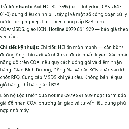
Trả lời nhanh:
Axit HCl 32–35% (axit clohydric, CAS 7647-
01-0) dùng điều chỉnh pH, tẩy gỉ và một số công đoạn xử lý
nước công nghiệp. Lộc Thiên cung cấp B2B kèm
COA/MSDS, giao KCN. Hotline 0979 891 929 — báo giá theo
yêu cầu.
Chi tiết kỹ thuật:
Chi tiết: HCl ăn mòn mạnh — cần bồn/
đường ống chịu axit và nhân sự được huấn luyện. Xác nhận
nồng độ trên COA, nêu quy cách đóng gói và điểm nhận
hàng. Giao Bình Dương, Đồng Nai và các KCN khác sau khi
chốt RFQ. Cung cấp MSDS khi yêu cầu. Không bán lẻ qua
giỏ hàng; chỉ báo giá sỉ B2B.
Liên hệ Lộc Thiên qua hotline 0979 891 929 hoặc form báo
giá để nhận COA, phương án giao và tư vấn liều dùng phù
hợp nhà máy.