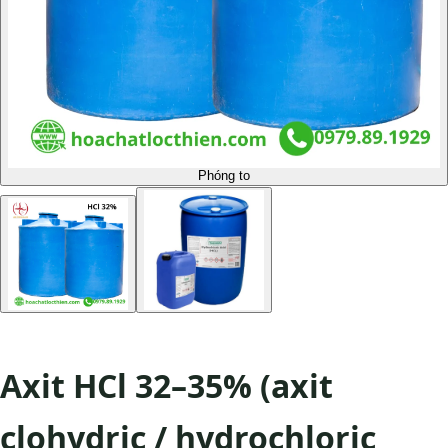
Phóng to
Axit HCl 32–35% (axit
clohydric / hydrochloric