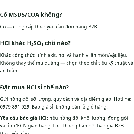
Có MSDS/COA không?
Có — cung cấp theo yêu cầu đơn hàng B2B.
HCl khác H₂SO₄ chỗ nào?
Khác công thức, tính axit, hơi và hành vi ăn mòn/vật liệu.
Không thay thế mù quáng — chọn theo chỉ tiêu kỹ thuật và
an toàn.
Đặt mua HCl sỉ thế nào?
Gửi nồng độ, số lượng, quy cách và địa điểm giao. Hotline:
0979 891 929. Báo giá sỉ, không bán lẻ giỏ hàng.
Yêu cầu báo giá HCl:
nêu nồng độ, khối lượng, đóng gói
và tỉnh/KCN giao hàng. Lộc Thiên phản hồi báo giá B2B
theo yêu cầu.