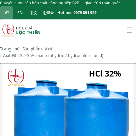
Chuyên cung cấp hóa chất công nghiệp B2B — giao KCN toàn quốc
VI
EN
中文
한국어
Hotline: 0979 891 929
HÓA CHẤT
☰
LỘC THIÊN
M
Trang chủ
Sản phẩm
Axit
Axit HCl 32–35% (axit clohydric / hydrochloric acid)