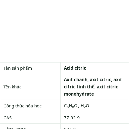
Tên sản phẩm
Acid citric
Axit chanh, axit citric, axit
Tên khác
citric tinh thể, axit citric
monohydrate
C
H
O
.H
O
Công thức hóa học
6
8
7
2
CAS
77-92-9