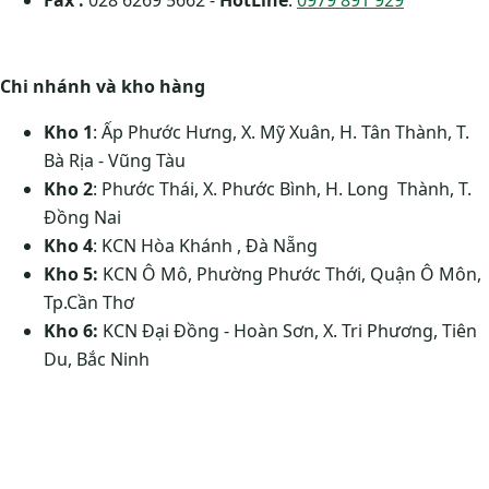
Fax :
028 6269 5662 -
HotLine
:
0979 891 929
Chi nhánh và kho hàng
Kho 1
: Ấp Phước Hưng, X. Mỹ Xuân, H. Tân Thành, T.
Bà Rịa - Vũng Tàu
Kho 2
: Phước Thái, X. Phước Bình, H. Long Thành, T.
Đồng Nai
Kho 4
: KCN Hòa Khánh , Đà Nẵng
Kho 5:
KCN Ô Mô, Phường Phước Thới, Quận Ô Môn,
Tp.Cần Thơ
Kho 6:
KCN Đại Đồng - Hoàn Sơn, X. Tri Phương, Tiên
Du, Bắc Ninh