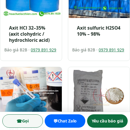
Axit HCl 32–35%
Axit sulfuric H2SO4
(axit clohydric /
10% – 98%
hydrochloric acid)
Báo giá B2B ·
0979 891 929
Báo giá B2B ·
0979 891 929
☎
💬
Gọi
Chat Zalo
Yêu cầu báo giá
Acid nitric – HNO3
68% | Hàn Quốc