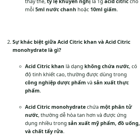
thay thế,
tỷ lệ khuyến nghị
là 1g
acid citric
cho
mỗi
5ml nước chanh
hoặc
10ml giấm
.
Sự khác biệt giữa Acid Citric khan và Acid Citric
monohydrate là gì?
Acid Citric khan
là dạng
không chứa nước
, có
độ tinh khiết cao, thường được dùng trong
công nghiệp dược phẩm
và
sản xuất thực
phẩm
.
Acid Citric monohydrate
chứa
một phân tử
nước
, thường dễ hòa tan hơn và được ứng
dụng nhiều trong
sản xuất mỹ phẩm, đồ uống,
và chất tẩy rửa
.