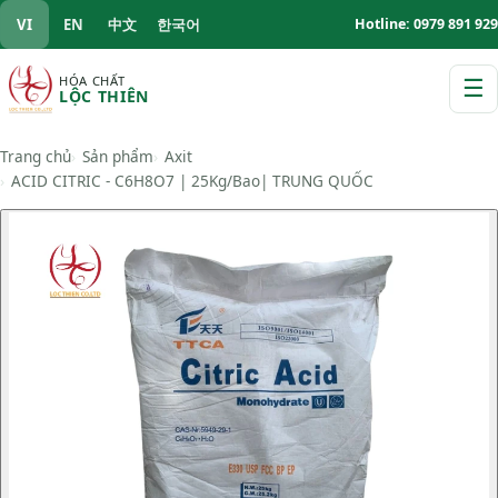
VI
EN
中文
한국어
Hotline: 0979 891 929
HÓA CHẤT
☰
LỘC THIÊN
M
Trang chủ
Sản phẩm
Axit
ACID CITRIC - C6H8O7 | 25Kg/Bao| TRUNG QUỐC