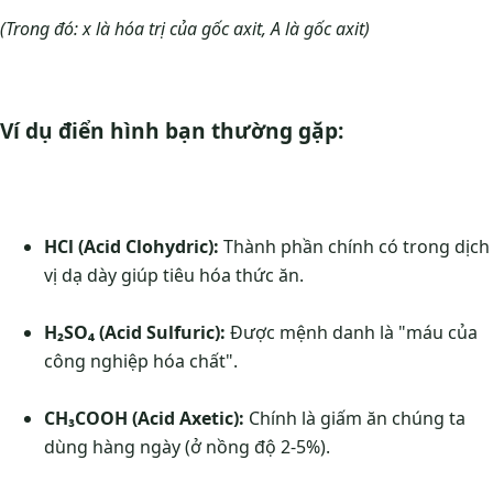
(Trong đó: x là hóa trị của gốc axit, A là gốc axit)
Ví dụ điển hình bạn thường gặp:
HCl (Acid Clohydric):
Thành phần chính có trong dịch
vị dạ dày giúp tiêu hóa thức ăn.
H₂SO₄ (Acid Sulfuric):
Được mệnh danh là "máu của
công nghiệp hóa chất".
CH₃COOH (Acid Axetic):
Chính là giấm ăn chúng ta
dùng hàng ngày (ở nồng độ 2-5%).