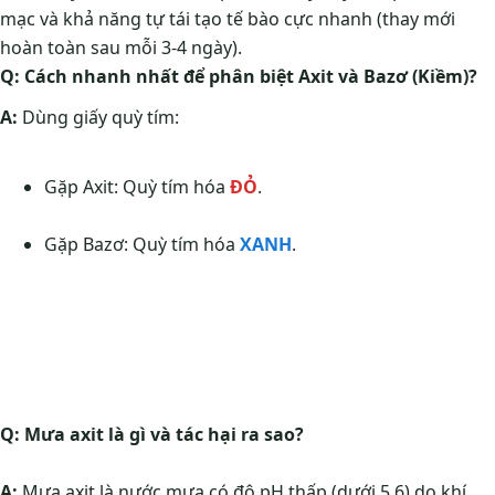
mạc và khả năng tự tái tạo tế bào cực nhanh (thay mới
hoàn toàn sau mỗi 3-4 ngày).
Q: Cách nhanh nhất để phân biệt Axit và Bazơ (Kiềm)?
A:
Dùng giấy quỳ tím:
Gặp Axit: Quỳ tím hóa
ĐỎ
.
Gặp Bazơ: Quỳ tím hóa
XANH
.
Q: Mưa axit là gì và tác hại ra sao?
A:
Mưa axit là nước mưa có độ pH thấp (dưới 5.6) do khí