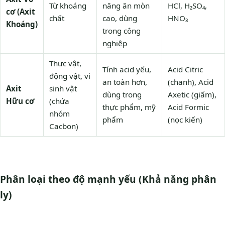
Từ khoáng
năng ăn mòn
HCl, H₂SO₄,
cơ (Axit
chất
cao, dùng
HNO₃
Khoáng)
trong công
nghiệp
Thực vật,
Tính acid yếu,
Acid Citric
động vật, vi
an toàn hơn,
(chanh), Acid
Axit
sinh vật
dùng trong
Axetic (giấm),
Hữu cơ
(chứa
thực phẩm, mỹ
Acid Formic
nhóm
phẩm
(nọc kiến)
Cacbon)
Phân loại theo độ mạnh yếu (Khả năng phân
ly)