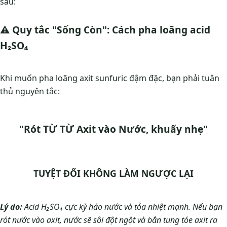
sau:
⚠️ Quy tắc "Sống Còn": Cách pha loãng acid
H₂SO₄
Khi muốn pha loãng axit sunfuric đậm đặc, bạn phải tuân
thủ nguyên tắc:
"Rót TỪ TỪ Axit vào Nước, khuấy nhẹ"
TUYỆT ĐỐI KHÔNG LÀM NGƯỢC LẠI
Lý do:
Acid H₂SO₄ cực kỳ háo nước và tỏa nhiệt mạnh. Nếu bạn
rót nước vào axit, nước sẽ sôi đột ngột và bắn tung tóe axit ra