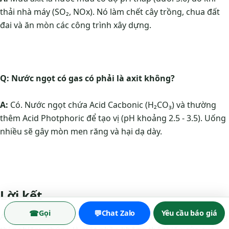
thải nhà máy (SO₂, NOx). Nó làm chết cây trồng, chua đất
đai và ăn mòn các công trình xây dựng.
Q: Nước ngọt có gas có phải là axit không?
A:
Có. Nước ngọt chứa Acid Cacbonic (H₂CO₃) và thường
thêm Acid Photphoric để tạo vị (pH khoảng 2.5 - 3.5). Uống
nhiều sẽ gây mòn men răng và hại dạ dày.
Lời kết
☎
💬
Gọi
Chat Zalo
Yêu cầu báo giá
Axit không chỉ là những chai hóa chất nằm im trong phòng