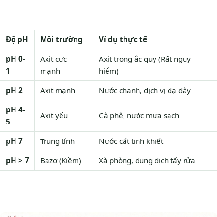
Độ pH
Môi trường
Ví dụ thực tế
pH 0-
Axit cực
Axit trong ắc quy (Rất nguy
1
mạnh
hiểm)
pH 2
Axit mạnh
Nước chanh, dịch vị dạ dày
pH 4-
Axit yếu
Cà phê, nước mưa sạch
5
pH 7
Trung tính
Nước cất tinh khiết
pH > 7
Bazơ (Kiềm)
Xà phòng, dung dịch tẩy rửa