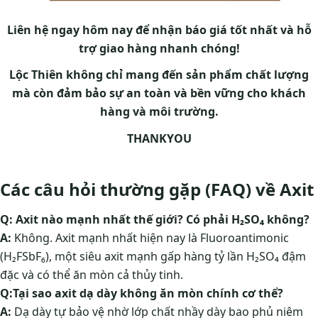
Liên hệ ngay hôm nay để nhận báo giá tốt nhất và hỗ
trợ giao hàng nhanh chóng!
Lộc Thiên không chỉ mang đến sản phẩm chất lượng
mà còn đảm bảo sự an toàn và bền vững cho khách
hàng và môi trường.
THANKYOU
Các câu hỏi thường gặp (FAQ) về Axit
Q: Axit nào mạnh nhất thế giới? Có phải H₂SO₄ không?
A:
Không. Axit mạnh nhất hiện nay là Fluoroantimonic
(H₂FSbF₆), một siêu axit mạnh gấp hàng tỷ lần H₂SO₄ đậm
đặc và có thể ăn mòn cả thủy tinh.
Q:Tại sao axit dạ dày không ăn mòn chính cơ thể?
A:
Dạ dày tự bảo vệ nhờ lớp chất nhầy dày bao phủ niêm