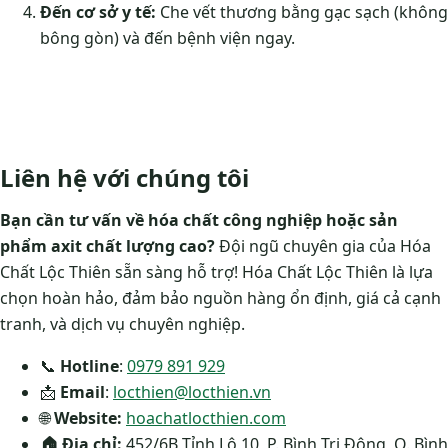
Đến cơ sở y tế:
Che vết thương bằng gạc sạch (không
bông gòn) và đến bệnh viện ngay.
Liên hệ với chúng tôi
Bạn cần tư vấn về hóa chất công nghiệp hoặc sản
phẩm axit chất lượng cao?
Đội ngũ chuyên gia của Hóa
Chất Lộc Thiên sẵn sàng hỗ trợ! Hóa Chất Lộc Thiên là lựa
chọn hoàn hảo, đảm bảo nguồn hàng ổn định, giá cả cạnh
tranh, và dịch vụ chuyên nghiệp.
📞
Hotline
:
0979 891 929
📩
Email
:
locthien@locthien.vn
🌐
Website:
hoachatlocthien.com
🏠
Địa chỉ:
452/6B Tỉnh Lộ 10, P. Bình Trị Đông, Q. Bình