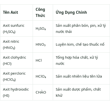
Công
Tên Axit
Ứng Dụng Chính
Thức
Axit sunfuric
Sản xuất phân bón, pin, xử lý
H₂SO₄
(H₂SO₄)
nước thải
Axit nitric
HNO₃
Luyện kim, chế tạo thuốc nổ
(HNO₃)
Axit clohydric
Tổng hợp hóa chất, xử lý
HCl
(HCl)
nước
Axit percloric
HClO₄
Sản xuất nhiên liệu tên lửa
(HClO₄)
Axit hydroiodic
Sản xuất dược phẩm, chất
CHÀO
(HI)
khử