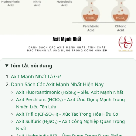
Tóm tắt nội dung
Axit Mạnh Nhất Là Gì?
Danh Sách Các Axit Mạnh Nhất Hiện Nay
Axit Fluoroantimonic (HSbF₆) – Siêu Axit Mạnh Nhất
Axit Perchloric (HClO₄) – Axit Ứng Dụng Mạnh Trong
Nhiên Liệu Tên Lửa
Axit Triflic (CF₃SO₃H) – Xúc Tác Trong Hóa Hữu Cơ
Axit Sulfuric (H₂SO₄) – Axit Công Nghiệp Quan Trọng
Nhất
Axit Hydroiodic (HI) – Ứng Dụng Trong Dược Phẩm