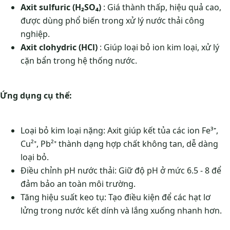
Axit sulfuric (H₂SO₄)
: Giá thành thấp, hiệu quả cao,
được dùng phổ biến trong xử lý nước thải công
nghiệp.
Axit clohydric (HCl)
: Giúp loại bỏ ion kim loại, xử lý
cặn bẩn trong hệ thống nước.
Ứng dụng cụ thể:
Loại bỏ kim loại nặng: Axit giúp kết tủa các ion Fe³⁺,
Cu²⁺, Pb²⁺ thành dạng hợp chất không tan, dễ dàng
loại bỏ.
Điều chỉnh pH nước thải: Giữ độ pH ở mức 6.5 - 8 để
đảm bảo an toàn môi trường.
Tăng hiệu suất keo tụ: Tạo điều kiện để các hạt lơ
lửng trong nước kết dính và lắng xuống nhanh hơn.