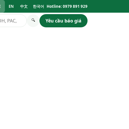
I
EN
中文
한국어
Hotline: 0979 891 929
Yêu cầu báo giá
🔍