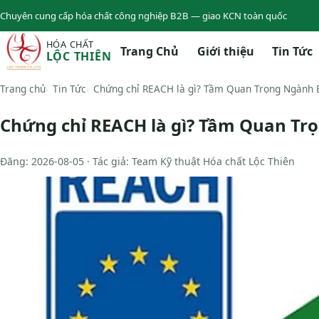
Chuyên cung cấp hóa chất công nghiệp B2B — giao KCN toàn quốc
HÓA CHẤT
Trang Chủ
Giới thiệu
Tin Tức
LỘC THIÊN
Trang chủ
Tin Tức
Chứng chỉ REACH là gì? Tầm Quan Trọng Ngành
Chứng chỉ REACH là gì? Tầm Quan T
Đăng: 2026-08-05 · Tác giả: Team Kỹ thuật Hóa chất Lộc Thiên