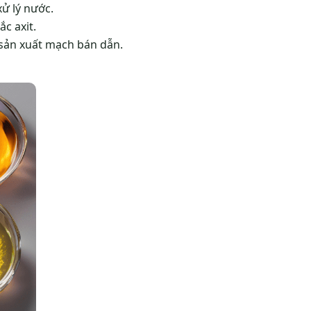
 lý nước​​.
axit​​​.
ản xuất mạch bán dẫn​​.