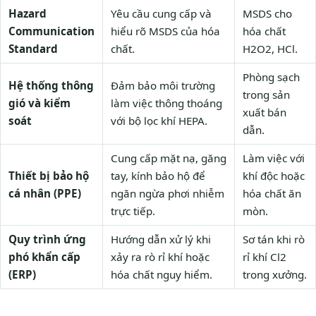
Hazard
Yêu cầu cung cấp và
MSDS cho
Communication
hiểu rõ MSDS của hóa
hóa chất
Standard
chất.
H2O2, HCl.
Phòng sạch
Hệ thống thông
Đảm bảo môi trường
trong sản
gió và kiểm
làm việc thông thoáng
xuất bán
soát
với bộ lọc khí HEPA.
dẫn.
Cung cấp mặt nạ, găng
Làm việc với
Thiết bị bảo hộ
tay, kính bảo hộ để
khí độc hoặc
cá nhân (PPE)
ngăn ngừa phơi nhiễm
hóa chất ăn
trực tiếp.
mòn.
Quy trình ứng
Hướng dẫn xử lý khi
Sơ tán khi rò
phó khẩn cấp
xảy ra rò rỉ khí hoặc
rỉ khí Cl2
(ERP)
hóa chất nguy hiểm.
trong xưởng.