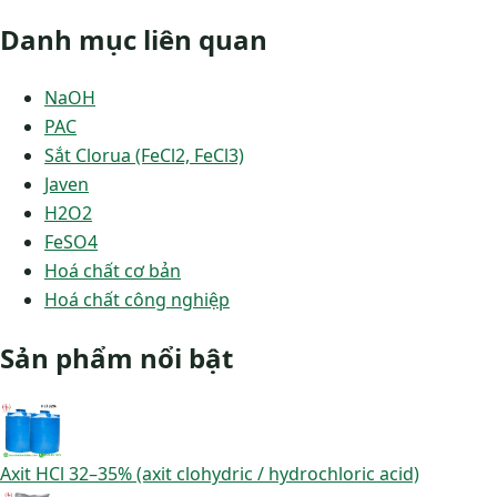
Danh mục liên quan
NaOH
PAC
Sắt Clorua (FeCl2, FeCl3)
Javen
H2O2
FeSO4
Hoá chất cơ bản
Hoá chất công nghiệp
Sản phẩm nổi bật
Axit HCl 32–35% (axit clohydric / hydrochloric acid)