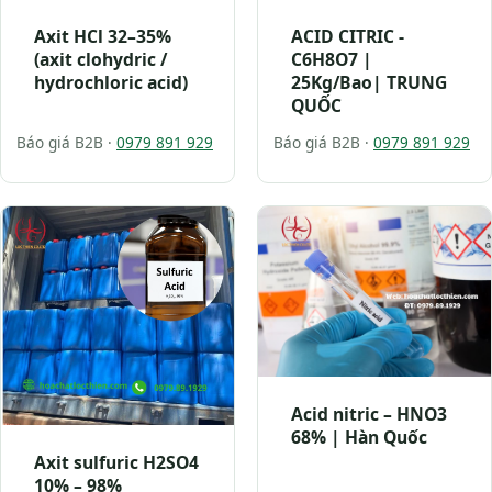
Axit HCl 32–35%
ACID CITRIC -
(axit clohydric /
C6H8O7 |
hydrochloric acid)
25Kg/Bao| TRUNG
QUỐC
Báo giá B2B ·
0979 891 929
Báo giá B2B ·
0979 891 929
Acid nitric – HNO3
68% | Hàn Quốc
Axit sulfuric H2SO4
10% – 98%