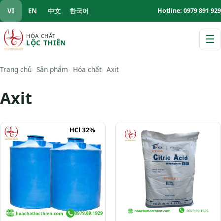
VI
EN
中文
한국어
Hotline: 0979 891 929
HÓA CHẤT
☰
LỘC THIÊN
M
Trang chủ
Sản phẩm
Hóa chất
Axit
Axit