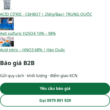
ACID CITRIC - C6H8O7 | 25Kg/Bao| TRUNG QUỐC
Axit sulfuric H2SO4 10% – 98%
Acid nitric – HNO3 68% | Hàn Quốc
Báo giá B2B
Gửi quy cách · khối lượng · điểm giao KCN
Yêu cầu báo giá
Gọi 0979 891 929