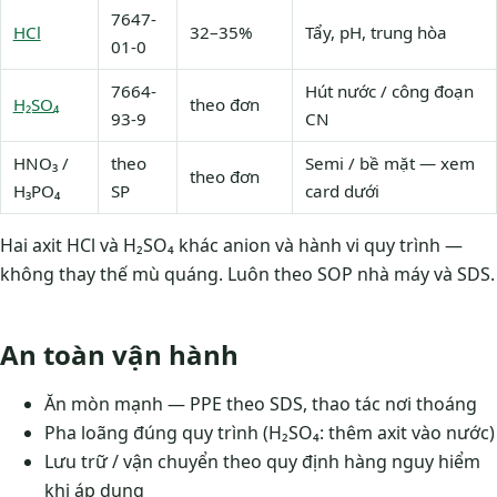
7647-
HCl
32–35%
Tẩy, pH, trung hòa
01-0
7664-
Hút nước / công đoạn
H₂SO₄
theo đơn
93-9
CN
HNO₃ /
theo
Semi / bề mặt — xem
theo đơn
H₃PO₄
SP
card dưới
Hai axit HCl và H₂SO₄ khác anion và hành vi quy trình —
không thay thế mù quáng. Luôn theo SOP nhà máy và SDS.
An toàn vận hành
Ăn mòn mạnh — PPE theo SDS, thao tác nơi thoáng
Pha loãng đúng quy trình (H₂SO₄: thêm axit vào nước)
Lưu trữ / vận chuyển theo quy định hàng nguy hiểm
khi áp dụng