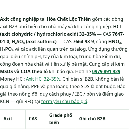
Axit công nghiệp
tại
Hóa Chất Lộc Thiên
gồm các dòng
axit B2B phổ biến cho nhà máy và khu công nghiệp:
HCl
(axit clohydric / hydrochloric acid) 32–35%
— CAS
7647-
01-0
,
H₂SO₄ (axit sulfuric)
— CAS
7664-93-9
, cùng
HNO₃
,
H₃PO₄
và các axit liên quan trên catalog. Ứng dụng thường
gặp: điều chỉnh pH, tẩy rửa kim loại, trung hòa kiềm dư,
công đoạn hóa chất và tiền xử lý bề mặt. Cung cấp sỉ kèm
MSDS và COA theo lô
khi báo giá. Hotline
0979 891 929
.
Money HCl:
Axit HCl 32–35%
. Chỉ bán sỉ B2B, không bán lẻ
qua giỏ hàng. PPE và pha loãng theo SDS là bắt buộc. Báo
giá theo nồng độ, quy cách phuy / IBC / bồn và điểm giao
KCN — gửi RFQ tại
form yêu cầu báo giá
.
Grade phổ
Axit
CAS
Ghi chú B2B
biến