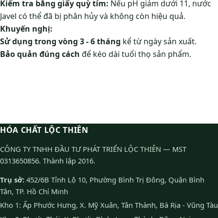
Kiểm tra bằng giấy quỳ tím:
Nếu pH giảm dưới 11, nước
Javel có thể đã bị phân hủy và không còn hiệu quả.
Khuyến nghị:
Sử dụng trong vòng 3 - 6 tháng
kể từ ngày sản xuất.
Bảo quản đúng cách
để kéo dài tuổi thọ sản phẩm.
HÓA CHẤT LỘC THIÊN
CÔNG TY TNHH ĐẦU TƯ PHÁT TRIỂN LỘC THIÊN — MST
0313650856. Thành lập 2016.
Trụ sở:
452/6B Tỉnh Lộ 10, Phường Bình Trị Đông, Quận Bình
Tân, TP. Hồ Chí Minh
Kho 1: Ấp Phước Hưng, X. Mỹ Xuân, Tân Thành, Bà Rịa - Vũng Tàu