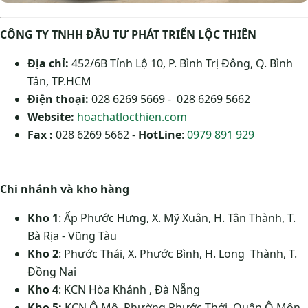
CÔNG TY TNHH ĐẦU TƯ PHÁT TRIỂN LỘC THIÊN
Địa chỉ:
452/6B Tỉnh Lộ 10, P. Bình Trị Đông, Q. Bình
Tân, TP.HCM
Điện thoại:
028 6269 5669 - 028 6269 5662
Website:
hoachatlocthien.com
Fax :
028 6269 5662 -
HotLine
:
0979 891 929
Chi nhánh và kho hàng
Kho 1
: Ấp Phước Hưng, X. Mỹ Xuân, H. Tân Thành, T.
Bà Rịa - Vũng Tàu
Kho 2
: Phước Thái, X. Phước Bình, H. Long Thành, T.
Đồng Nai
Kho 4
: KCN Hòa Khánh , Đà Nẵng
Kho 5:
KCN Ô Mô, Phường Phước Thới, Quận Ô Môn,