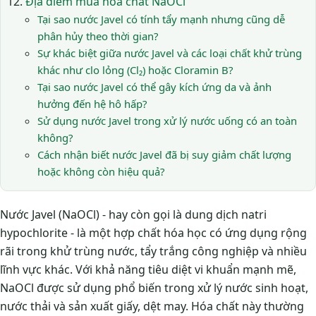
Địa điểm mua hóa chất NaOCl
Tại sao nước Javel có tính tẩy mạnh nhưng cũng dễ
phân hủy theo thời gian?
Sự khác biệt giữa nước Javel và các loại chất khử trùng
khác như clo lỏng (Cl₂) hoặc Cloramin B?
Tại sao nước Javel có thể gây kích ứng da và ảnh
hưởng đến hệ hô hấp?
Sử dụng nước Javel trong xử lý nước uống có an toàn
không?
Cách nhận biết nước Javel đã bị suy giảm chất lượng
hoặc không còn hiệu quả?
Nước Javel (NaOCl) - hay còn gọi là dung dịch natri
hypochlorite - là một hợp chất hóa học có ứng dụng rộng
rãi trong khử trùng nước, tẩy trắng công nghiệp và nhiều
lĩnh vực khác. Với khả năng tiêu diệt vi khuẩn mạnh mẽ,
NaOCl được sử dụng phổ biến trong xử lý nước sinh hoạt,
nước thải và sản xuất giấy, dệt may. Hóa chất này thường