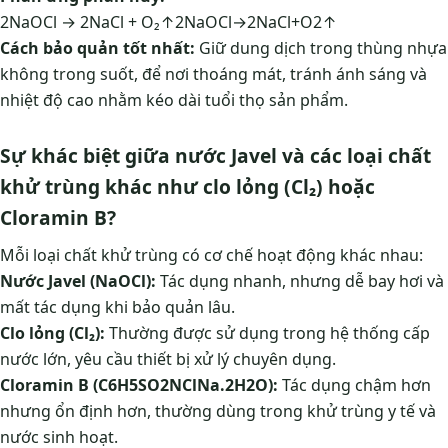
2NaOCl → 2NaCl + O₂↑2NaOCl→2NaCl+O2​↑
Cách bảo quản tốt nhất:
Giữ dung dịch trong thùng nhựa
không trong suốt, để nơi thoáng mát, tránh ánh sáng và
nhiệt độ cao nhằm kéo dài tuổi thọ sản phẩm.
Sự khác biệt giữa nước Javel và các loại chất
khử trùng khác như clo lỏng (Cl₂) hoặc
Cloramin B?
Mỗi loại chất khử trùng có cơ chế hoạt động khác nhau:
Nước Javel (NaOCl):
Tác dụng nhanh, nhưng dễ bay hơi và
mất tác dụng khi bảo quản lâu.
Clo lỏng (Cl₂):
Thường được sử dụng trong hệ thống cấp
nước lớn, yêu cầu thiết bị xử lý chuyên dụng.
Cloramin B (C6H5SO2NClNa.2H2O):
Tác dụng chậm hơn
nhưng ổn định hơn, thường dùng trong khử trùng y tế và
nước sinh hoạt.