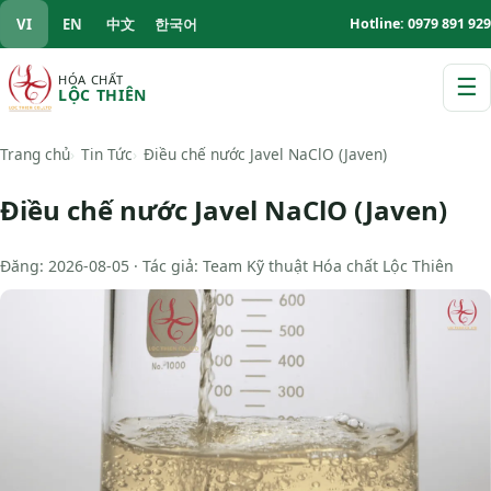
VI
EN
中文
한국어
Hotline: 0979 891 929
HÓA CHẤT
☰
LỘC THIÊN
M
Trang chủ
Tin Tức
Điều chế nước Javel NaClO (Javen)
Điều chế nước Javel NaClO (Javen)
Đăng: 2026-08-05 · Tác giả: Team Kỹ thuật Hóa chất Lộc Thiên