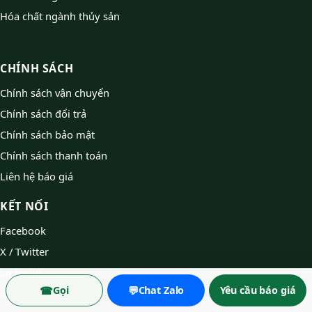
Hóa chất ngành thủy sản
CHÍNH SÁCH
Chính sách vận chuyển
Chính sách đổi trả
Chính sách bảo mật
Chính sách thanh toán
Liên hệ báo giá
KẾT NỐI
Facebook
X / Twitter
LinkedIn
☎
💬
Gọi
Chat Zalo
Yêu cầu báo giá
locthien@locthien.vn