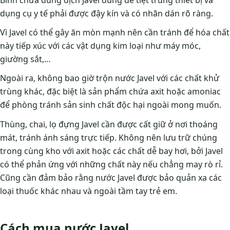
Bình chứa dung dịch Javel dùng để tiệt trùng thiết bị và
dụng cụ y tế phải được đậy kín và có nhãn dán rõ ràng.
Vì Javel có thể gây ăn mòn mạnh nên cần tránh để hóa chất
này tiếp xúc với các vật dụng kim loại như máy móc,
giường sắt,…
Ngoài ra, không bao giờ trộn nước Javel với các chất khử
trùng khác, đặc biệt là sản phẩm chứa axit hoặc amoniac
để phòng tránh sản sinh chất độc hại ngoài mong muốn.
Thùng, chai, lọ đựng Javel cần được cất giữ ở nơi thoáng
mát, tránh ánh sáng trực tiếp. Không nên lưu trữ chúng
trong cùng kho với axit hoặc các chất dễ bay hơi, bởi Javel
có thể phản ứng với những chất này nếu chẳng may rò rỉ.
Cũng cần đảm bảo rằng nước Javel được bảo quản xa các
loại thuốc khác nhau và ngoài tầm tay trẻ em.
Cách mua nước Javel