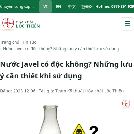
VI
EN
中文
한국어
Chuyên cung cấp hóa chất công nghiệp B2B — giao KCN toàn quốc
Hotline: 0979 891 929
HÓA CHẤT
☰
LỘC THIÊN
M
Trang chủ
Tin Tức
Nước Javel có độc không? Những lưu ý cần thiết khi sử dụng
Nước Javel có độc không? Những lưu
ý cần thiết khi sử dụng
Đăng: 2023-12-06 · Tác giả: Team Kỹ thuật Hóa chất Lộc Thiên