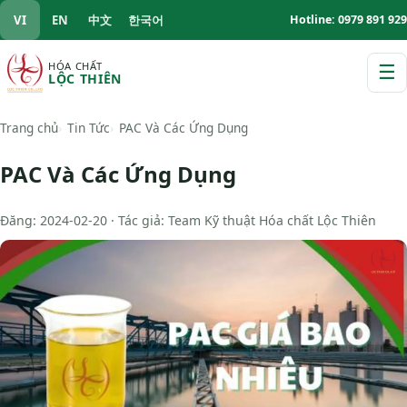
VI
EN
中文
한국어
Hotline: 0979 891 929
HÓA CHẤT
☰
LỘC THIÊN
M
Trang chủ
Tin Tức
PAC Và Các Ứng Dụng
PAC Và Các Ứng Dụng
Đăng: 2024-02-20 · Tác giả: Team Kỹ thuật Hóa chất Lộc Thiên