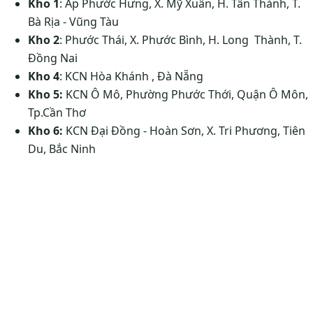
Kho 1
: Ấp Phước Hưng, X. Mỹ Xuân, H. Tân Thành, T.
Bà Rịa - Vũng Tàu
Kho 2
: Phước Thái, X. Phước Bình, H. Long Thành, T.
Đồng Nai
Kho 4
: KCN Hòa Khánh , Đà Nẵng
Kho 5:
KCN Ô Mô, Phường Phước Thới, Quận Ô Môn,
Tp.Cần Thơ
Kho 6:
KCN Đại Đồng - Hoàn Sơn, X. Tri Phương, Tiên
Du, Bắc Ninh