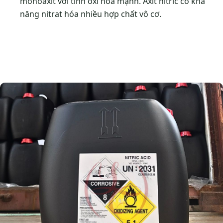
monoaxit với tính oxi hóa mạnh. Axit nitric có khả
năng nitrat hóa nhiều hợp chất vô cơ.