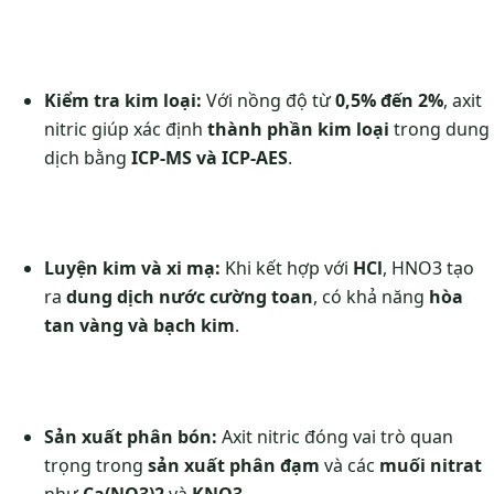
Kiểm tra kim loại:
Với nồng độ từ
0,5% đến 2%
, axit
nitric giúp xác định
thành phần kim loại
trong dung
dịch bằng
ICP-MS và ICP-AES
.
Luyện kim và xi mạ:
Khi kết hợp với
HCl
, HNO3 tạo
ra
dung dịch nước cường toan
, có khả năng
hòa
tan vàng và bạch kim
.
Sản xuất phân bón:
Axit nitric đóng vai trò quan
trọng trong
sản xuất phân đạm
và các
muối nitrat
như
Ca(NO3)2
và
KNO3
.