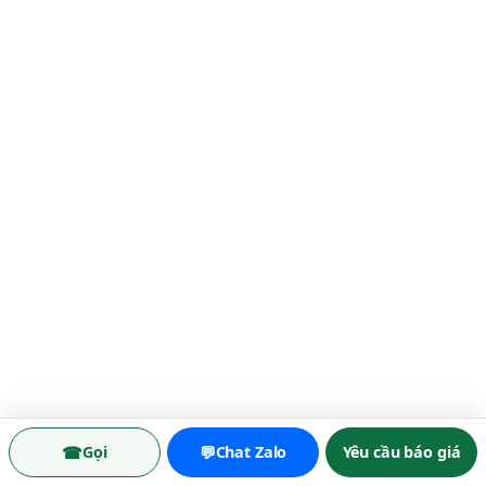
☎
💬
Gọi
Chat Zalo
Yêu cầu báo giá