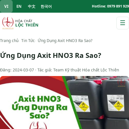
VI
EN
中文
한국어
Hotline: 0979 891 929
HÓA CHẤT
☰
LỘC THIÊN
M
Trang chủ
Tin Tức
Ứng Dụng Axit HNO3 Ra Sao?
Ứng Dụng Axit HNO3 Ra Sao?
Đăng: 2024-03-07 · Tác giả: Team Kỹ thuật Hóa chất Lộc Thiên