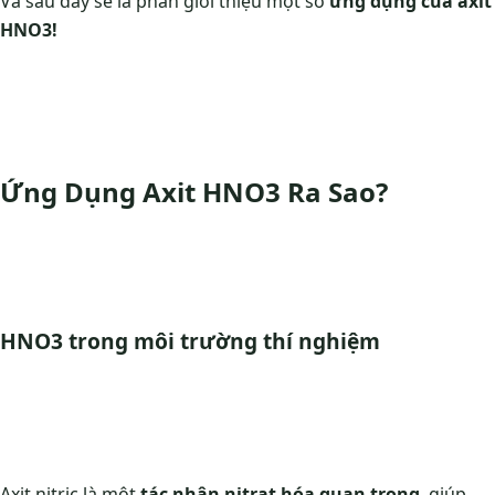
Và sau đây sẽ là phần giới thiệu một số
ứng dụng của axit
HNO3!
Ứng Dụng Axit HNO3 Ra Sao?
HNO3 trong môi trường thí nghiệm
Axit nitric là một
tác nhân nitrat hóa quan trọng
, giúp