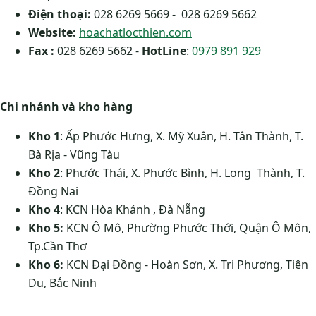
Điện thoại:
028 6269 5669 - 028 6269 5662
Website:
hoachatlocthien.com
Fax :
028 6269 5662 -
HotLine
:
0979 891 929
Chi nhánh và kho hàng
Kho 1
: Ấp Phước Hưng, X. Mỹ Xuân, H. Tân Thành, T.
Bà Rịa - Vũng Tàu
Kho 2
: Phước Thái, X. Phước Bình, H. Long Thành, T.
Đồng Nai
Kho 4
: KCN Hòa Khánh , Đà Nẵng
Kho 5:
KCN Ô Mô, Phường Phước Thới, Quận Ô Môn,
Tp.Cần Thơ
Kho 6:
KCN Đại Đồng - Hoàn Sơn, X. Tri Phương, Tiên
Du, Bắc Ninh