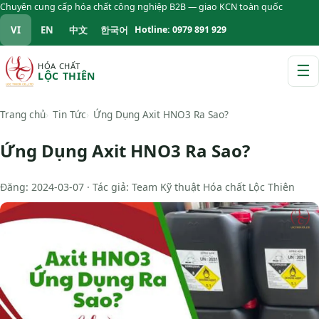
Chuyên cung cấp hóa chất công nghiệp B2B — giao KCN toàn quốc
VI
EN
中文
한국어
Hotline: 0979 891 929
HÓA CHẤT
☰
LỘC THIÊN
M
Trang chủ
Tin Tức
Ứng Dụng Axit HNO3 Ra Sao?
Ứng Dụng Axit HNO3 Ra Sao?
Đăng: 2024-03-07 · Tác giả: Team Kỹ thuật Hóa chất Lộc Thiên