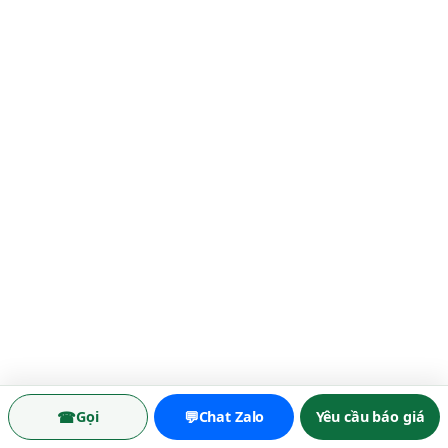
☎
💬
Gọi
Chat Zalo
Yêu cầu báo giá