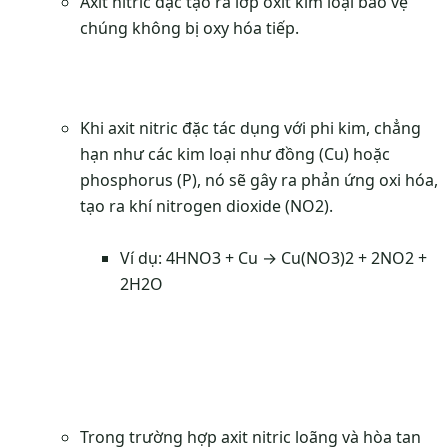
Axit nitric đặc tạo ra lớp oxit kim loại bảo vệ
chúng không bị oxy hóa tiếp.
Khi axit nitric đặc tác dụng với phi kim, chẳng
hạn như các kim loại như đồng (Cu) hoặc
phosphorus (P), nó sẽ gây ra phản ứng oxi hóa,
tạo ra khí nitrogen dioxide (NO2).
Ví dụ: 4HNO3 + Cu → Cu(NO3)2 + 2NO2 +
2H2O
Trong trường hợp axit nitric loãng và hòa tan