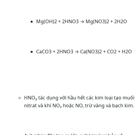
Mg(OH)2 + 2HNO3 → Mg(NO3)2 + 2H2O
CaCO3 + 2HNO3 → Ca(NO3)2 + CO2 + H2O
HNO₃ tác dụng với hầu hết các kim loại tạo muối
nitrat và khí NO₂ hoặc NO, trừ vàng và bạch kim.