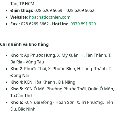
Tân, TP.HCM
Điện thoại:
028 6269 5669 - 028 6269 5662
Website:
hoachatlocthien.com
Fax :
028 6269 5662 -
HotLine
:
0979 891 929
Chi nhánh và kho hàng
Kho 1
: Ấp Phước Hưng, X. Mỹ Xuân, H. Tân Thành, T.
Bà Rịa - Vũng Tàu
Kho 2
: Phước Thái, X. Phước Bình, H. Long Thành, T.
Đồng Nai
Kho 4
: KCN Hòa Khánh , Đà Nẵng
Kho 5:
KCN Ô Mô, Phường Phước Thới, Quận Ô Môn,
Tp.Cần Thơ
Kho 6:
KCN Đại Đồng - Hoàn Sơn, X. Tri Phương, Tiên
Du, Bắc Ninh