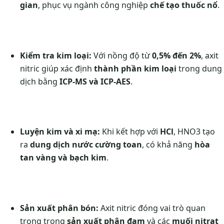
gian
, phục vụ ngành công nghiệp
chế tạo thuốc nổ
.
Kiểm tra kim loại:
Với nồng độ từ
0,5% đến 2%
, axit
nitric giúp xác định
thành phần kim loại
trong dung
dịch bằng
ICP-MS và ICP-AES
.
Luyện kim và xi mạ:
Khi kết hợp với
HCl
, HNO3 tạo
ra
dung dịch nước cường toan
, có khả năng
hòa
tan vàng và bạch kim
.
Sản xuất phân bón:
Axit nitric đóng vai trò quan
trọng trong
sản xuất phân đạm
và các
muối nitrat