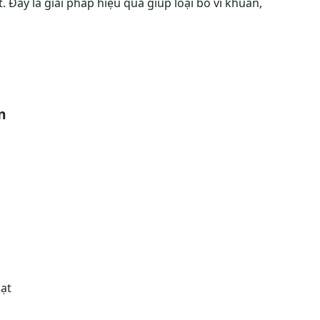
t. Đây là giải pháp hiệu quả giúp loại bỏ vi khuẩn,
n
ạt