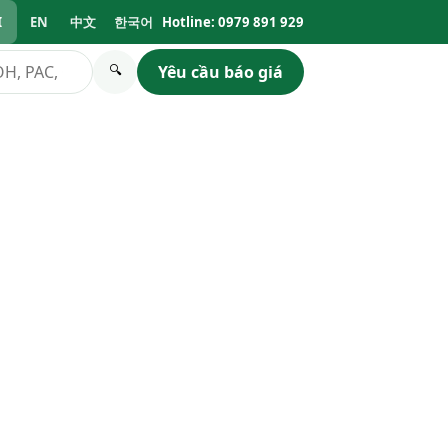
I
EN
中文
한국어
Hotline: 0979 891 929
Yêu cầu báo giá
🔍