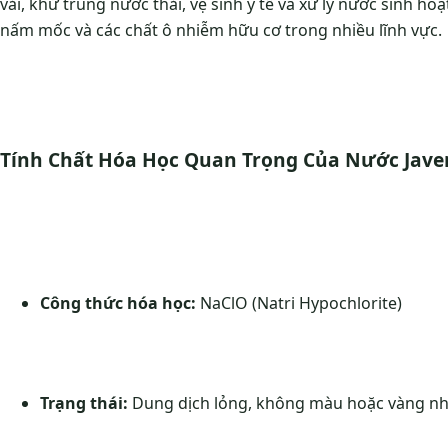
vải, khử trùng nước thải, vệ sinh y tế và xử lý nước sinh hoạ
nấm mốc và các chất ô nhiễm hữu cơ trong nhiều lĩnh vực.
Tính Chất Hóa Học Quan Trọng Của Nước Jave
Công thức hóa học:
NaClO (Natri Hypochlorite)
Trạng thái:
Dung dịch lỏng, không màu hoặc vàng nh