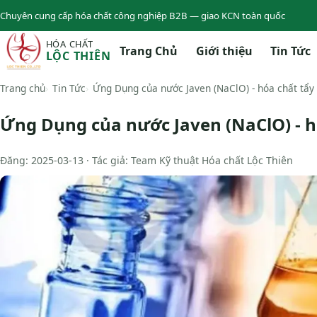
Chuyên cung cấp hóa chất công nghiệp B2B — giao KCN toàn quốc
HÓA CHẤT
Trang Chủ
Giới thiệu
Tin Tức
LỘC THIÊN
Trang chủ
Tin Tức
Ứng Dụng của nước Javen (NaClO) - hóa chất tẩy
Ứng Dụng của nước Javen (NaClO) - h
Đăng: 2025-03-13 · Tác giả: Team Kỹ thuật Hóa chất Lộc Thiên