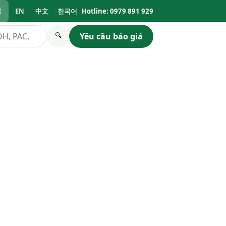
I
EN
中文
한국어
Hotline: 0979 891 929
Yêu cầu báo giá
🔍