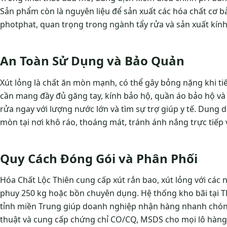
Sản phẩm còn là nguyên liệu để sản xuất các hóa chất cơ bả
photphat, quan trọng trong ngành tẩy rửa và sản xuất kính
An Toàn Sử Dụng và Bảo Quản
Xút lỏng là chất ăn mòn mạnh, có thể gây bỏng nặng khi tiế
cần mang đầy đủ găng tay, kính bảo hộ, quần áo bảo hộ và t
rửa ngay với lượng nước lớn và tìm sự trợ giúp y tế. Dung
mòn tại nơi khô ráo, thoáng mát, tránh ánh nắng trực tiếp 
Quy Cách Đóng Gói và Phân Phối
Hóa Chất Lộc Thiên cung cấp xút rắn bao, xút lỏng với các 
phuy 250 kg hoặc bồn chuyên dụng. Hệ thống kho bãi tại 
tỉnh miền Trung giúp doanh nghiệp nhận hàng nhanh chón
thuật và cung cấp chứng chỉ CO/CQ, MSDS cho mọi lô hàng