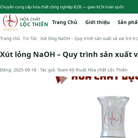
Chuyên cung cấp hóa chất công nghiệp B2B — giao KCN toàn quốc
HÓA CHẤT
Trang Chủ
Giới thiệu
Sản ph
LỘC THIÊN
Trang chủ
Tin Tức
Xút lỏng NaOH – Quy trình sản xuất và vai trò t
Xút lỏng NaOH – Quy trình sản xuất v
Đăng: 2025-09-18 · Tác giả: Team Kỹ thuật Hóa chất Lộc Thiên