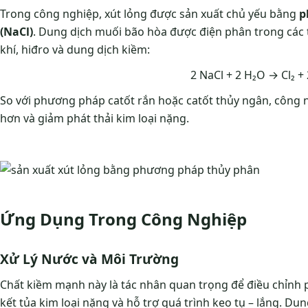
Trong công nghiệp, xút lỏng được sản xuất chủ yếu bằng
p
(NaCl)
. Dung dịch muối bão hòa được điện phân trong các t
khí, hiđro và dung dịch kiềm:
2 NaCl + 2 H₂O → Cl₂ +
So với phương pháp catốt rắn hoặc catốt thủy ngân, công 
hơn và giảm phát thải kim loại nặng.
Ứng Dụng Trong Công Nghiệp
Xử Lý Nước và Môi Trường
Chất kiềm mạnh này là tác nhân quan trọng để điều chỉnh pH
kết tủa kim loại nặng và hỗ trợ quá trình keo tụ – lắng. Du