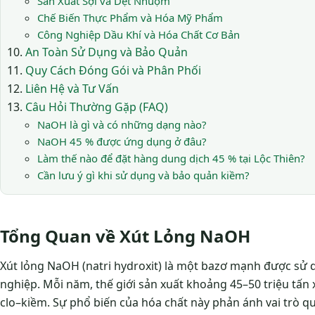
Sản Xuất Sợi và Dệt Nhuộm
Chế Biến Thực Phẩm và Hóa Mỹ Phẩm
Công Nghiệp Dầu Khí và Hóa Chất Cơ Bản
An Toàn Sử Dụng và Bảo Quản
Quy Cách Đóng Gói và Phân Phối
Liên Hệ và Tư Vấn
Câu Hỏi Thường Gặp (FAQ)
NaOH là gì và có những dạng nào?
NaOH 45 % được ứng dụng ở đâu?
Làm thế nào để đặt hàng dung dịch 45 % tại Lộc Thiên?
Cần lưu ý gì khi sử dụng và bảo quản kiềm?
Tổng Quan về Xút Lỏng NaOH
Xút lỏng NaOH (natri hydroxit) là một bazơ mạnh được sử 
nghiệp. Mỗi năm, thế giới sản xuất khoảng 45–50 triệu tấn 
clo–kiềm. Sự phổ biến của hóa chất này phản ánh vai trò q