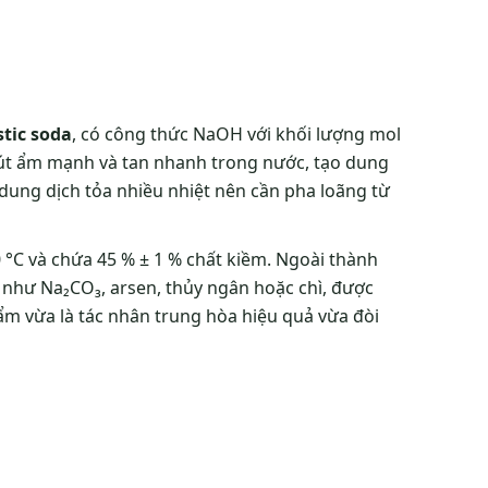
tic soda
, có công thức NaOH với khối lượng mol
 hút ẩm mạnh và tan nhanh trong nước, tạo dung
, dung dịch tỏa nhiều nhiệt nên cần pha loãng từ
 °C và chứa 45 % ± 1 % chất kiềm. Ngoài thành
 như Na₂CO₃, arsen, thủy ngân hoặc chì, được
m vừa là tác nhân trung hòa hiệu quả vừa đòi