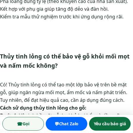
Pha loãng đúng tỷ lệ (theo khuyến cáo của nhà sản xuất).
Kết hợp với phụ gia giúp tăng độ dẻo và đàn hồi.
Kiểm tra mẫu thử nghiệm trước khi ứng dụng rộng rãi.
Thủy tinh lỏng có thể bảo vệ gỗ khỏi mối mọt
và nấm mốc không?
Có! Thủy tinh lỏng có thể tạo một lớp bảo vệ trên bề mặt
gỗ, giúp ngăn ngừa mối mọt, ẩm mốc và nấm phát triển.
Tuy nhiên, để đạt hiệu quả cao, cần áp dụng đúng cách.
Cách sử dụng thủy tinh lỏng cho gỗ:
Bước 1:
Vệ sinh bề mặt gỗ, loại bỏ bụi bẩn và dầu mỡ.
Bước 2:
Pha loãng thủy tinh lỏng với nước theo tỷ lệ 1:5.
☎
💬
Gọi
Chat Zalo
Yêu cầu báo giá
Bước 3:
Quét hoặc phun lên bề mặt gỗ, để khô tự nhiên.