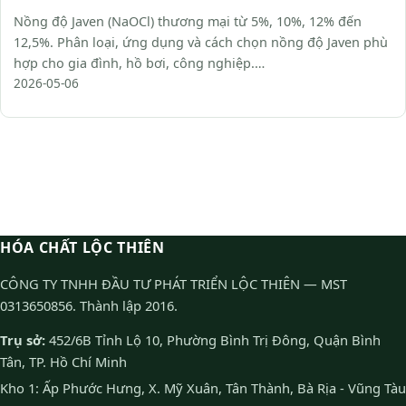
Nồng độ Javen (NaOCl) thương mại từ 5%, 10%, 12% đến
12,5%. Phân loại, ứng dụng và cách chọn nồng độ Javen phù
hợp cho gia đình, hồ bơi, công nghiệp.…
2026-05-06
HÓA CHẤT LỘC THIÊN
CÔNG TY TNHH ĐẦU TƯ PHÁT TRIỂN LỘC THIÊN — MST
0313650856. Thành lập 2016.
Trụ sở:
452/6B Tỉnh Lộ 10, Phường Bình Trị Đông, Quận Bình
Tân, TP. Hồ Chí Minh
Kho 1: Ấp Phước Hưng, X. Mỹ Xuân, Tân Thành, Bà Rịa - Vũng Tàu