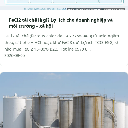
FeCl2 tái chế là gì? Lợi ích cho doanh nghiệp và
môi trường – xã hội
FeCl2 tái chế (ferrous chloride CAS 7758-94-3) từ acid ngâm
thép, sắt phế + HCl hoặc khử FeCl3 dư. Lợi ích TCO–ESG; khi
nào mua FeCl2 15–30% B2B. Hotline 0979 8…
2026-08-05