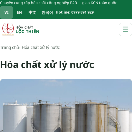
Chuyên cung cấp hóa chất công nghiệp B2B — giao KCN toàn quốc
VI
EN
中文
한국어
Hotline: 0979 891 929
HÓA CHẤT
☰
LỘC THIÊN
M
Trang chủ
Hóa chất xử lý nước
Hóa chất xử lý nước