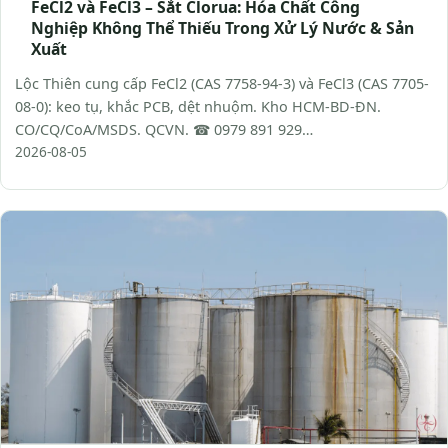
FeCl2 và FeCl3 – Sắt Clorua: Hóa Chất Công
Nghiệp Không Thể Thiếu Trong Xử Lý Nước & Sản
Xuất
Lộc Thiên cung cấp FeCl2 (CAS 7758-94-3) và FeCl3 (CAS 7705-
08-0): keo tụ, khắc PCB, dệt nhuộm. Kho HCM-BD-ĐN.
CO/CQ/CoA/MSDS. QCVN. ☎ 0979 891 929…
2026-08-05