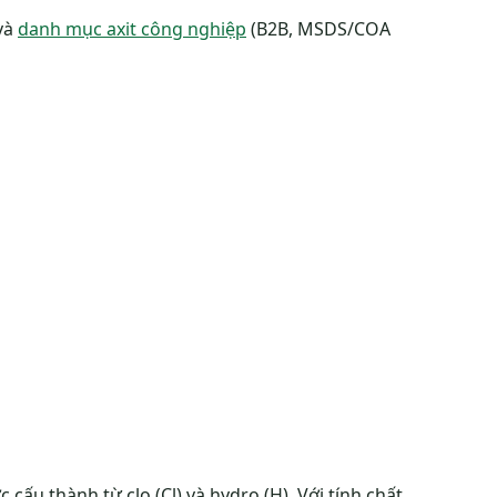
và
danh mục axit công nghiệp
(B2B, MSDS/COA
c cấu thành từ clo (Cl) và hydro (H). Với tính chất