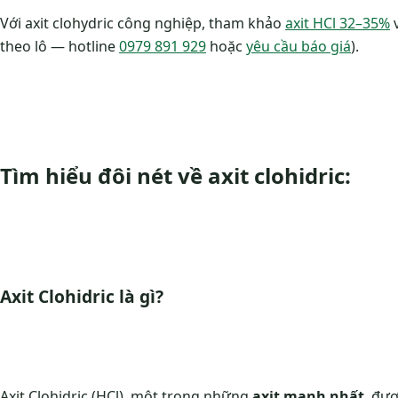
Với axit clohydric công nghiệp, tham khảo
axit HCl 32–35%
theo lô — hotline
0979 891 929
hoặc
yêu cầu báo giá
).
Tìm hiểu đôi nét về axit clohidric:
Axit Clohidric là gì?
Axit Clohidric (HCl), một trong những
axit mạnh nhất
, đượ