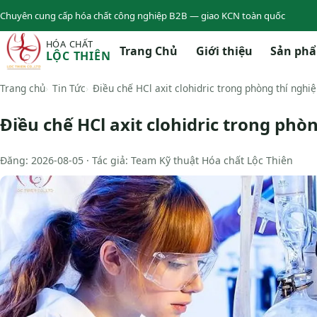
Chuyên cung cấp hóa chất công nghiệp B2B — giao KCN toàn quốc
HÓA CHẤT
Trang Chủ
Giới thiệu
Sản ph
LỘC THIÊN
Trang chủ
Tin Tức
Điều chế HCl axit clohidric trong phòng thí nghi
Điều chế HCl axit clohidric trong phò
Đăng: 2026-08-05 · Tác giả: Team Kỹ thuật Hóa chất Lộc Thiên