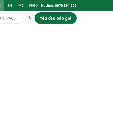
I
EN
中文
한국어
Hotline: 0979 891 929
Yêu cầu báo giá
🔍