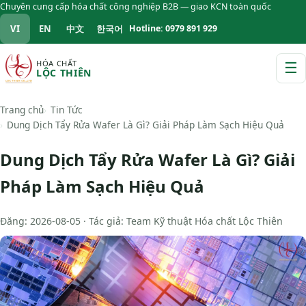
Chuyên cung cấp hóa chất công nghiệp B2B — giao KCN toàn quốc
VI
EN
中文
한국어
Hotline: 0979 891 929
HÓA CHẤT
☰
LỘC THIÊN
M
Trang chủ
Tin Tức
Dung Dịch Tẩy Rửa Wafer Là Gì? Giải Pháp Làm Sạch Hiệu Quả
Dung Dịch Tẩy Rửa Wafer Là Gì? Giải
Pháp Làm Sạch Hiệu Quả
Đăng: 2026-08-05 · Tác giả: Team Kỹ thuật Hóa chất Lộc Thiên