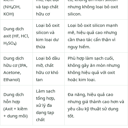
(NH₄OH,
và tạp chất
nhưng không loại bỏ oxit
KOH)
hữu cơ
silicon.
Loại bỏ oxit
Loại bỏ oxit silicon mạnh
Dung dịch
silicon và
mẽ, hiệu quả cao nhưng
axit (HF, HCl,
kim loại dư
cần thao tác cẩn thận vì
H₂SO₄)
thừa
nguy hiểm.
Dung dịch
Loại bỏ dầu
Phù hợp làm sạch cuối,
hữu cơ (IPA,
mỡ, chất
không gây ăn mòn nhưng
Acetone,
hữu cơ khó
không hiệu quả với oxit
Ethanol)
tan
hoặc kim loại.
Làm sạch
Dung dịch
Đa năng, hiệu quả cao
tổng hợp,
hỗn hợp
nhưng giá thành cao hơn và
xử lý đa
(Axit + kiềm
yêu cầu kỹ thuật sử dụng
dạng tạp
+ dung môi)
tốt.
chất