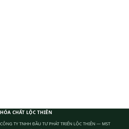
HÓA CHẤT LỘC THIÊN
CÔNG TY TNHH ĐẦU TƯ PHÁT TRIỂN LỘC THIÊN — MST