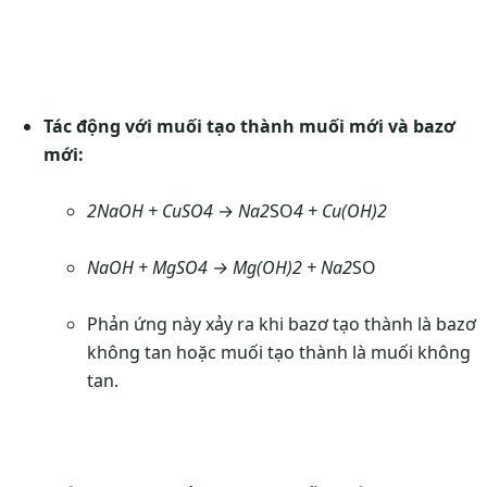
Tác động với muối tạo thành muối mới và bazơ
mới:
2NaOH
+
CuSO
4
→
Na
2
SO
4
+
Cu
(
OH
)
2
NaOH
+
MgSO
4
→
Mg
(
OH
)
2
+
Na
2
SO
Phản ứng này xảy ra khi bazơ tạo thành là bazơ
không tan hoặc muối tạo thành là muối không
tan.