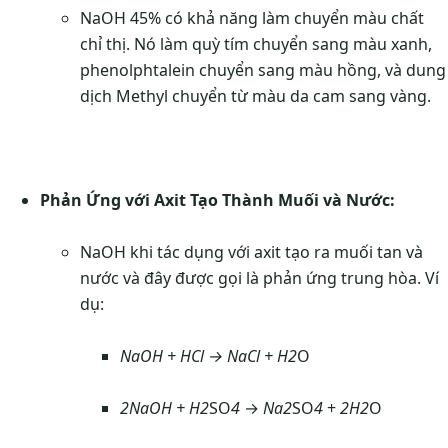
NaOH 45% có khả năng làm chuyển màu chất
chỉ thị. Nó làm quỳ tím chuyển sang màu xanh,
phenolphtalein chuyển sang màu hồng, và dung
dịch Methyl chuyển từ màu da cam sang vàng.
Phản Ứng với Axit Tạo Thành Muối và Nước:
NaOH khi tác dụng với axit tạo ra muối tan và
nước và đây được gọi là phản ứng trung hòa. Ví
dụ:
NaOH
+
HCl
→
NaCl
+
H
2
O
2NaOH
+
H
2
SO
4
→
Na
2
SO
4
+
2H2
O