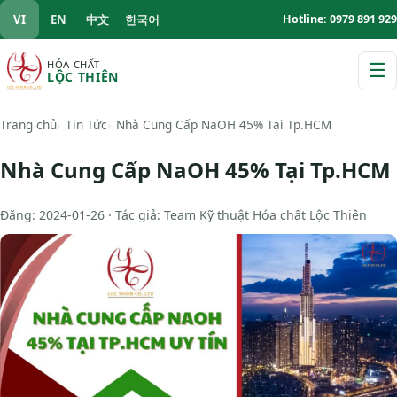
VI
EN
中文
한국어
Hotline: 0979 891 929
HÓA CHẤT
☰
LỘC THIÊN
M
Trang chủ
Tin Tức
Nhà Cung Cấp NaOH 45% Tại Tp.HCM
Nhà Cung Cấp NaOH 45% Tại Tp.HCM
Đăng: 2024-01-26 · Tác giả: Team Kỹ thuật Hóa chất Lộc Thiên