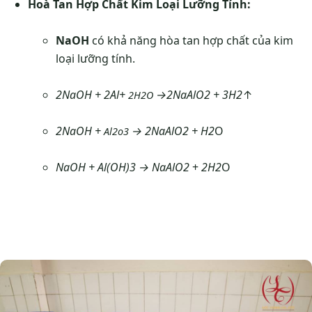
Hoà Tan Hợp Chất Kim Loại Lưỡng Tính:
NaOH
có khả năng hòa tan hợp chất của kim
loại lưỡng tính.
2NaOH
+
2Al
+
→
2NaAlO2
+
3H2
↑
2H2O
2NaOH
+
→
2NaAlO2
+
H
2
O
Al2o3
NaOH
+
Al
(
OH
)
3
→
NaAlO
2
+
2H2
O