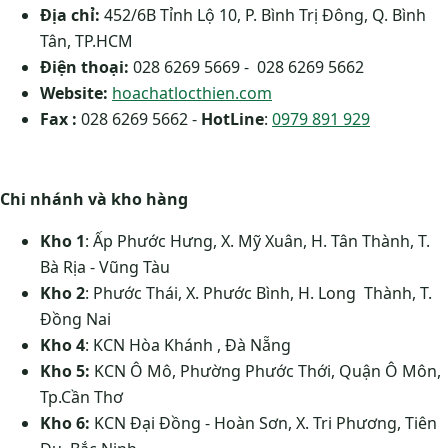
Địa chỉ:
452/6B Tỉnh Lộ 10, P. Bình Trị Đông, Q. Bình
Tân, TP.HCM
Điện thoại:
028 6269 5669 - 028 6269 5662
Website:
hoachatlocthien.com
Fax :
028 6269 5662 -
HotLine
:
0979 891 929
Chi nhánh và kho hàng
Kho 1
: Ấp Phước Hưng, X. Mỹ Xuân, H. Tân Thành, T.
Bà Rịa - Vũng Tàu
Kho 2
: Phước Thái, X. Phước Bình, H. Long Thành, T.
Đồng Nai
Kho 4
: KCN Hòa Khánh , Đà Nẵng
Kho 5:
KCN Ô Mô, Phường Phước Thới, Quận Ô Môn,
Tp.Cần Thơ
Kho 6:
KCN Đại Đồng - Hoàn Sơn, X. Tri Phương, Tiên