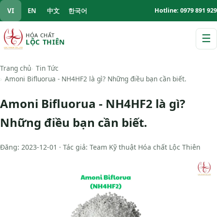
VI
EN
中文
한국어
Hotline: 0979 891 929
HÓA CHẤT
☰
LỘC THIÊN
M
Trang chủ
Tin Tức
Amoni Bifluorua - NH4HF2 là gì? Những điều bạn cần biết.
Amoni Bifluorua - NH4HF2 là gì?
Những điều bạn cần biết.
Đăng: 2023-12-01 · Tác giả: Team Kỹ thuật Hóa chất Lộc Thiên