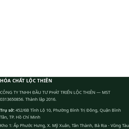
HÓA CHẤT LỘC THIÊN
CÔNG TY TNHH ĐẦU TƯ PHÁT TRIỂN LỘC THIÊN — MST
0313650856. Thành lập 2016.
Trụ sở:
452/6B Tỉnh Lộ 10, Phường Bình Trị Đông, Quận Bình
Tân, TP. Hồ Chí Minh
Kho 1: Ấp Phước Hưng, X. Mỹ Xuân, Tân Thành, Bà Rịa - Vũng Tàu