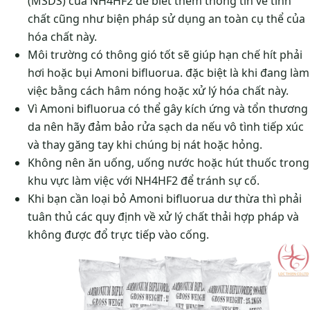
(MSDS) của NH4HF2 để biết thêm thông tin về tính
chất cũng như biện pháp sử dụng an toàn cụ thể của
hóa chất này.
Môi trường có thông gió tốt sẽ giúp hạn chế hít phải
hơi hoặc bụi Amoni bifluorua. đặc biệt là khi đang làm
việc bằng cách hâm nóng hoặc xử lý hóa chất này.
Vì Amoni bifluorua có thể gây kích ứng và tổn thương
da nên hãy đảm bảo rửa sạch da nếu vô tình tiếp xúc
và thay găng tay khi chúng bị nát hoặc hỏng.
Không nên ăn uống, uống nước hoặc hút thuốc trong
khu vực làm việc với NH4HF2 để tránh sự cố.
Khi bạn cần loại bỏ Amoni bifluorua dư thừa thì phải
tuân thủ các quy định về xử lý chất thải hợp pháp và
không được đổ trực tiếp vào cống.