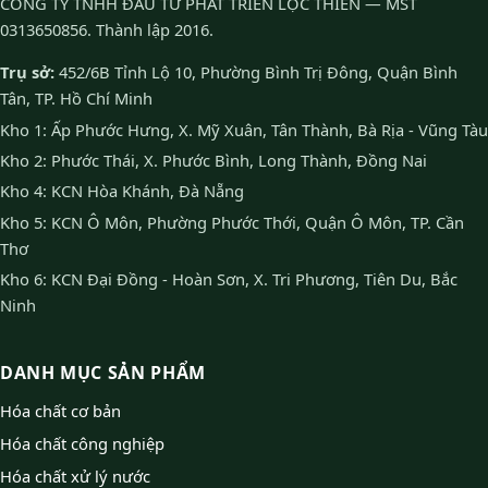
CÔNG TY TNHH ĐẦU TƯ PHÁT TRIỂN LỘC THIÊN — MST
0313650856. Thành lập 2016.
Trụ sở:
452/6B Tỉnh Lộ 10, Phường Bình Trị Đông, Quận Bình
Tân, TP. Hồ Chí Minh
Kho 1: Ấp Phước Hưng, X. Mỹ Xuân, Tân Thành, Bà Rịa - Vũng Tàu
Kho 2: Phước Thái, X. Phước Bình, Long Thành, Đồng Nai
Kho 4: KCN Hòa Khánh, Đà Nẵng
Kho 5: KCN Ô Môn, Phường Phước Thới, Quận Ô Môn, TP. Cần
Thơ
Kho 6: KCN Đại Đồng - Hoàn Sơn, X. Tri Phương, Tiên Du, Bắc
Ninh
DANH MỤC SẢN PHẨM
Hóa chất cơ bản
Hóa chất công nghiệp
Hóa chất xử lý nước