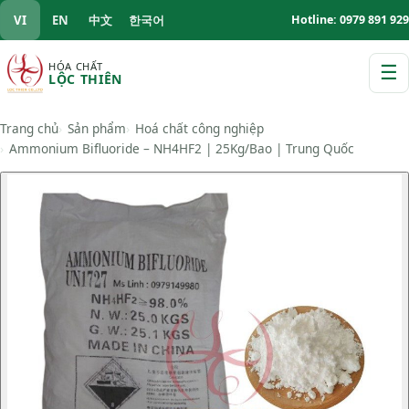
VI
EN
中文
한국어
Hotline: 0979 891 929
HÓA CHẤT
☰
LỘC THIÊN
M
Trang chủ
Sản phẩm
Hoá chất công nghiệp
Ammonium Bifluoride – NH4HF2 | 25Kg/Bao | Trung Quốc