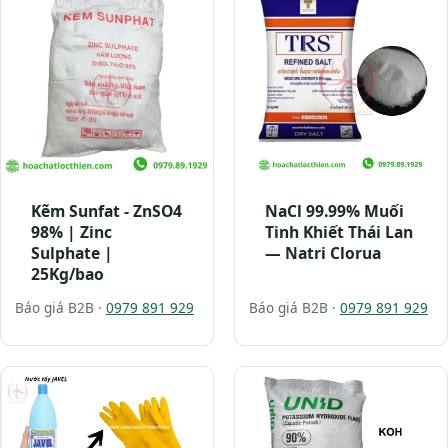
Kẽm Sunfat - ZnSO4
NaCl 99.99% Muối
98% | Zinc
Tinh Khiết Thái Lan
Sulphate |
— Natri Clorua
25Kg/bao
Báo giá B2B ·
0979 891 929
Báo giá B2B ·
0979 891 929