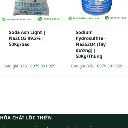
Soda Ash Light |
Sodium
Na2CO3 99.2% |
hydrosulfite –
50Kg/bao
Na2S2O4 (Tẩy
đường) |
50Kg/Thùng
Báo giá B2B ·
0979 891 929
Báo giá B2B ·
0979 891 929
HÓA CHẤT LỘC THIÊN