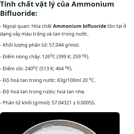
Tính chất vật lý của Ammonium
Bifluoride:
- Ngoại quan: Hóa chất
Ammonium bifluoride
tồn tại ở
dạng vảy màu trắng và tan trong nước.
- Khối lượng phân tử: 57,044 g/mol.
o
o
- Điểm nóng chảy: 126
C (399 K; 259
F).
o
o
- Điểm sôi: 240
C (513 K; 464
F).
o
- Độ hoà tan trong nước: 63g/100ml 20
C.
- Độ hoà tan trong rượu: hoà tan nhẹ.
- Phân tử khối (g/mol): 57.04321 ± 0.00055.