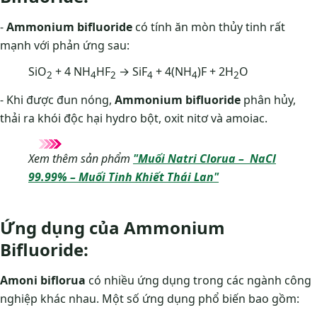
-
Ammonium bifluoride
có tính ăn mòn thủy tinh rất
mạnh với phản ứng sau:
SiO
+ 4 NH
HF
→ SiF
+ 4(NH
)F + 2H
O
2
4
2
4
4
2
- Khi được đun nóng,
Ammonium bifluoride
phân hủy,
thải ra khói độc hại hydro bột, oxit nitơ và amoiac.
Xem thêm sản phẩm
"Muối Natri Clorua – NaCl
99.99% – Muối Tinh Khiết Thái Lan"
Ứng dụng của Ammonium
Bifluoride:
Amoni biflorua
có nhiều ứng dụng trong các ngành công
nghiệp khác nhau. Một số ứng dụng phổ biến bao gồm: