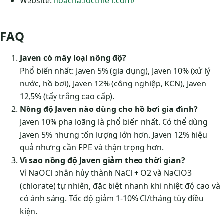
Website:
hoachatlocthien.com/
FAQ
Javen có mấy loại nồng độ?
Phổ biến nhất: Javen 5% (gia dụng), Javen 10% (xử lý
nước, hồ bơi), Javen 12% (công nghiệp, KCN), Javen
12,5% (tẩy trắng cao cấp).
Nồng độ Javen nào dùng cho hồ bơi gia đình?
Javen 10% pha loãng là phổ biến nhất. Có thể dùng
Javen 5% nhưng tốn lượng lớn hơn. Javen 12% hiệu
quả nhưng cần PPE và thận trọng hơn.
Vì sao nồng độ Javen giảm theo thời gian?
Vì NaOCl phân hủy thành NaCl + O2 và NaClO3
(chlorate) tự nhiên, đặc biệt nhanh khi nhiệt độ cao và
có ánh sáng. Tốc độ giảm 1-10% Cl/tháng tùy điều
kiện.