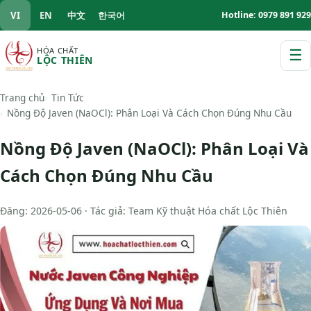
VI
EN
中文
한국어
Hotline: 0979 891 929
HÓA CHẤT
☰
LỘC THIÊN
M
Trang chủ
Tin Tức
Nồng Độ Javen (NaOCl): Phân Loại Và Cách Chọn Đúng Nhu Cầu
Nồng Độ Javen (NaOCl): Phân Loại Và
Cách Chọn Đúng Nhu Cầu
Đăng: 2026-05-06 · Tác giả: Team Kỹ thuật Hóa chất Lộc Thiên