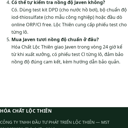
Có thể tự kiểm tra nồng độ Javen không?
Có. Dùng test kit DPD (cho nước hồ bơi), bộ chuẩn độ
iod-thiosulfate (cho mẫu công nghiệp) hoặc đầu dò
online ORP/Cl free. Lộc Thiên cung cấp phiếu test cho
từng lô.
Mua Javen tươi nồng độ chuẩn ở đâu?
Hóa Chất Lộc Thiên giao Javen trong vòng 24 giờ kể
từ khi xuất xưởng, có phiếu test Cl từng lô, đảm bảo
nồng độ đúng cam kết, kèm hướng dẫn bảo quản.
HÓA CHẤT LỘC THIÊN
CÔNG TY TNHH ĐẦU TƯ PHÁT TRIỂN LỘC THIÊN — MST