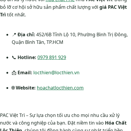
bỏ lỡ cơ hội sở hữu sản phẩm chất lượng với
giá PAC Việt
Trì
tốt nhất.
📍
Địa chỉ:
452/6B Tỉnh Lộ 10, Phường Bình Trị Đông,
Quận Bình Tân, TP.HCM
📞
Hotline:
0979 891 929
📩
Email:
locthien@locthien.vn
🌐
Website:
hoachatlocthien.com
PAC Việt Trì – Sự lựa chọn tối ưu cho mọi nhu cầu xử lý
nước và công nghiệp của bạn. Đặt niềm tin vào
Hóa Chất
Lộc Thiên
, chúng tôi đồng hành cùng sự phát triển bền