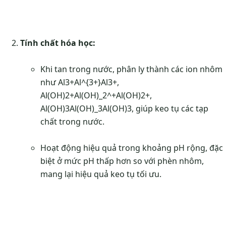
Tính chất hóa học:
Khi tan trong nước, phân ly thành các ion nhôm
như
Al3+Al^{3+}
A
l
3+
,
Al(OH)2+Al(OH)_2^+
A
l
(
O
H
)
2
+
,
Al(OH)3Al(OH)_3
A
l
(
O
H
)
3
, giúp keo tụ các tạp
chất trong nước.
Hoạt động hiệu quả trong khoảng pH rộng, đặc
biệt ở mức pH thấp hơn so với phèn nhôm,
mang lại hiệu quả keo tụ tối ưu.