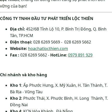
vững của bạn!
CÔNG TY TNHH ĐẦU TƯ PHÁT TRIỂN LỘC THIÊN
Địa chỉ:
452/6B Tỉnh Lộ 10, P. Bình Trị Đông, Q. Bình
Tân, TP.HCM
Điện thoại:
028 6269 5669 - 028 6269 5662
Website:
hoachatlocthien.com
Fax :
028 6269 5662 -
HotLine
:
0979 891 929
Chi nhánh và kho hàng
Kho 1
: Ấp Phước Hưng, X. Mỹ Xuân, H. Tân Thành, T.
Bà Rịa - Vũng Tàu
Kho 2
: Phước Thái, X. Phước Bình, H. Long Thành, T.
Đồng Nai
Kho 4
: KCN Hòa Khánh , Đà Nẵng