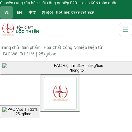
Chuyên cung cấp hóa chất công nghiệp B2B — giao KCN toàn quốc
VI
EN
中文
한국어
Hotline: 0979 891 929
HÓA CHẤT
☰
LỘC THIÊN
M
Trang chủ
Sản phẩm
Hóa Chất Công Nghiệp Điện tử
PAC Việt Trì 31% | 25kg/bao
Phóng to