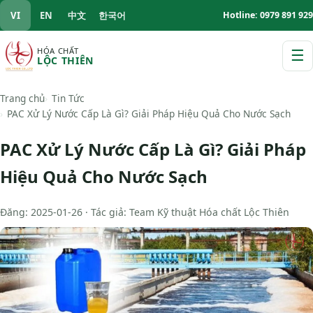
VI
EN
中文
한국어
Hotline: 0979 891 929
HÓA CHẤT
☰
LỘC THIÊN
M
Trang chủ
Tin Tức
PAC Xử Lý Nước Cấp Là Gì? Giải Pháp Hiệu Quả Cho Nước Sạch
PAC Xử Lý Nước Cấp Là Gì? Giải Pháp
Hiệu Quả Cho Nước Sạch
Đăng: 2025-01-26 · Tác giả: Team Kỹ thuật Hóa chất Lộc Thiên