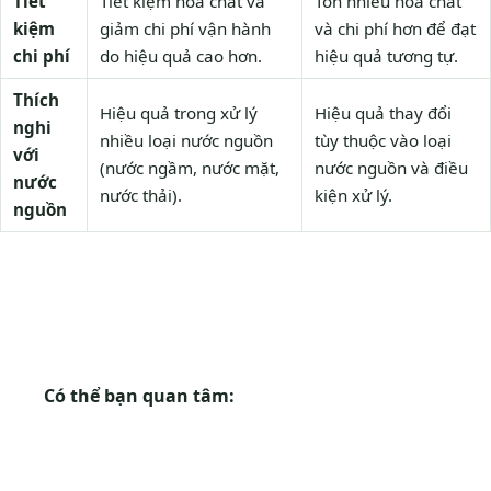
Tiết
Tiết kiệm hóa chất và
Tốn nhiều hóa chất
kiệm
giảm chi phí vận hành
và chi phí hơn để đạt
chi phí
do hiệu quả cao hơn.
hiệu quả tương tự.
Thích
Hiệu quả trong xử lý
Hiệu quả thay đổi
nghi
nhiều loại nước nguồn
tùy thuộc vào loại
với
(nước ngầm, nước mặt,
nước nguồn và điều
nước
nước thải).
kiện xử lý.
nguồn
Có thể bạn quan tâm: