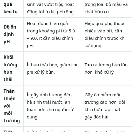
quả
sinh vật vượt trội; hoạt
trong loại bỏ màu và
keo tụ
động tốt ở dải pH rộng.
chất hữu cơ.
Hoạt động hiệu quả
Hiệu quả phụ thuộc
Độ ổn
trong khoảng pH từ 5.0
nhiều vào pH, cần
định
– 9.0, ít cần điều chỉnh
điều chỉnh trước khi
pH
pH.
sử dụng.
Khối
lượng
Ít bùn thải hơn, giảm chi
Tạo ra lượng bùn lớn
bùn
phí xử lý bùn.
hơn, khó xử lý.
thải
Thân
Ít gây ảnh hưởng đến
Gây ô nhiễm môi
thiện
hệ sinh thái nước; an
trường cao hơn; đôi
với
toàn hơn cho người sử
khi chứa tạp chất
môi
dụng.
gây độc hại.
trường