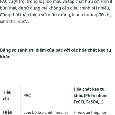
PAC vượt trội trong loại bỏ màu và tạp chất hữu cơ, sinh ít
bùn thải, dễ sử dụng mà không cần điều chỉnh pH nhiều,
đồng thời thân thiện với môi trường, ít ảnh hưởng đến hệ
sinh thái nước.
Bảng so sánh ưu điểm của pac với các hóa chất keo tụ
khác
Hóa chất keo tụ
Tiêu
PAC
khác (Phèn nhôm,
chí
FeCl3, FeSO4,...)
Hiệu
Loại bỏ tạp chất, màu, vi
Hiệu quả thấp hơn