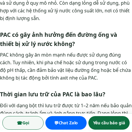
và sử dụng ở quy mô nhỏ. Còn dạng lỏng dễ sử dụng, phù
hợp với các hệ thống xử lý nước công suất lớn, nơi có thiết
bị định lượng sẵn.
PAC có gây ảnh hưởng đến đường ống và
thiết bị xử lý nước không?
PAC không gây ăn mòn mạnh nếu được sử dụng đúng
cách. Tuy nhiên, khi pha chế hoặc sử dụng trong nước có
độ pH thấp, cần đảm bảo vật liệu đường ống hoặc bể chứa
không bị tác động bởi tính axit nhẹ của PAC.
Thời gian lưu trữ của PAC là bao lâu?
Đối với dạng bột thì lưu trữ được từ 1–2 năm nếu bảo quản
đúng cách, tránh ẩm và ánh nắng trực tiếp. Dạng lỏng thì
thời gian lưu trữ ngắn hơn, khoảng 6–12 tháng, do dễ bị
☎
💬
Gọi
Chat Zalo
Yêu cầu báo giá
biến đổi tính chất nếu không được bảo quản trong môi