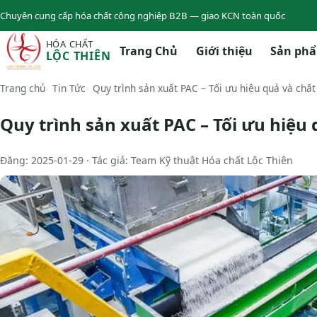
Chuyên cung cấp hóa chất công nghiệp B2B — giao KCN toàn quốc
HÓA CHẤT
Trang Chủ
Giới thiệu
Sản ph
LỘC THIÊN
Trang chủ
Tin Tức
Quy trình sản xuất PAC – Tối ưu hiệu quả và chất
Quy trình sản xuất PAC – Tối ưu hiệu
Đăng: 2025-01-29 · Tác giả: Team Kỹ thuật Hóa chất Lộc Thiên