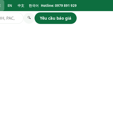
I
EN
中文
한국어
Hotline: 0979 891 929
Yêu cầu báo giá
🔍