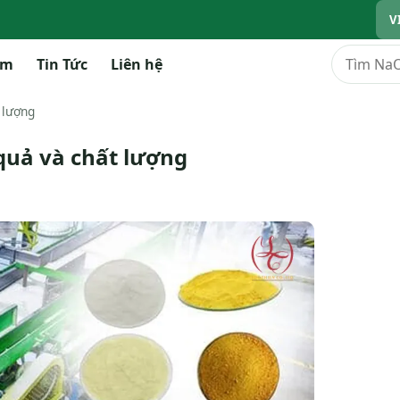
V
Tìm kiếm
ẩm
Tin Tức
Liên hệ
 lượng
 quả và chất lượng