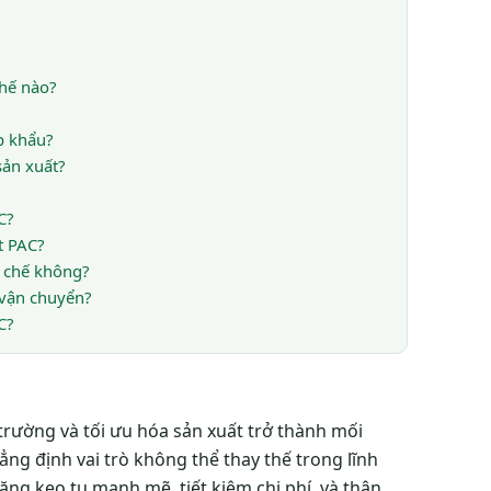
hế nào?
p khẩu?
sản xuất?
C?
t PAC?
i chế không?
 vận chuyển?
C?
 trường và tối ưu hóa sản xuất trở thành mối
ng định vai trò không thể thay thế trong lĩnh
ăng keo tụ mạnh mẽ, tiết kiệm chi phí, và thân