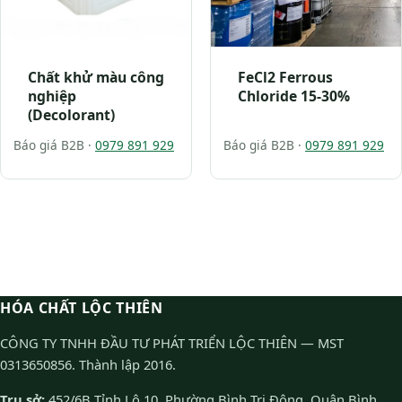
Chất khử màu công
FeCl2 Ferrous
nghiệp
Chloride 15-30%
(Decolorant)
Báo giá B2B ·
0979 891 929
Báo giá B2B ·
0979 891 929
HÓA CHẤT LỘC THIÊN
CÔNG TY TNHH ĐẦU TƯ PHÁT TRIỂN LỘC THIÊN — MST
0313650856. Thành lập 2016.
Trụ sở:
452/6B Tỉnh Lộ 10, Phường Bình Trị Đông, Quận Bình