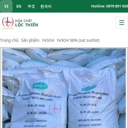
VI
EN
中文
한국어
Hotline: 0979 891 929
HÓA CHẤT
☰
LỘC THIÊN
M
Trang chủ
Sản phẩm
FeSO4
FeSO4 98% (sat sunfat)