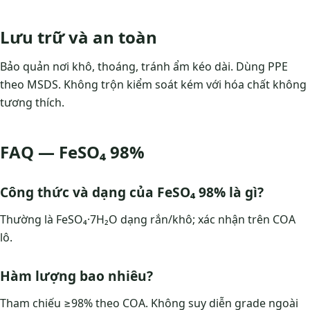
Lưu trữ và an toàn
Bảo quản nơi khô, thoáng, tránh ẩm kéo dài. Dùng PPE
theo MSDS. Không trộn kiểm soát kém với hóa chất không
tương thích.
FAQ — FeSO₄ 98%
Công thức và dạng của FeSO₄ 98% là gì?
Thường là FeSO₄·7H₂O dạng rắn/khô; xác nhận trên COA
lô.
Hàm lượng bao nhiêu?
Tham chiếu ≥98% theo COA. Không suy diễn grade ngoài