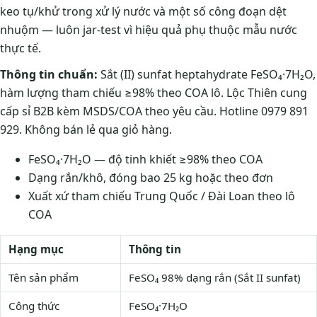
keo tụ/khử trong xử lý nước và một số công đoạn dệt
nhuộm — luôn jar-test vì hiệu quả phụ thuộc mẫu nước
thực tế.
Thông tin chuẩn:
Sắt (II) sunfat heptahydrate FeSO₄·7H₂O,
hàm lượng tham chiếu ≥98% theo COA lô. Lộc Thiên cung
cấp sỉ B2B kèm MSDS/COA theo yêu cầu. Hotline 0979 891
929. Không bán lẻ qua giỏ hàng.
FeSO₄·7H₂O — độ tinh khiết ≥98% theo COA
Dạng rắn/khô, đóng bao 25 kg hoặc theo đơn
Xuất xứ tham chiếu Trung Quốc / Đài Loan theo lô
COA
Hạng mục
Thông tin
Tên sản phẩm
FeSO₄ 98% dạng rắn (Sắt II sunfat)
Công thức
FeSO₄·7H₂O