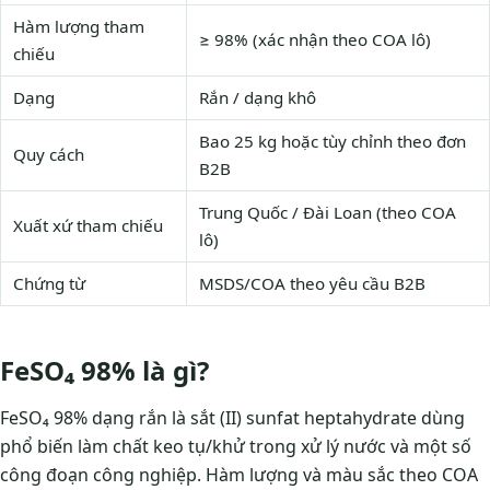
Hàm lượng tham
≥ 98% (xác nhận theo COA lô)
chiếu
Dạng
Rắn / dạng khô
Bao 25 kg hoặc tùy chỉnh theo đơn
Quy cách
B2B
Trung Quốc / Đài Loan (theo COA
Xuất xứ tham chiếu
lô)
Chứng từ
MSDS/COA theo yêu cầu B2B
FeSO₄ 98% là gì?
FeSO₄ 98% dạng rắn là sắt (II) sunfat heptahydrate dùng
phổ biến làm chất keo tụ/khử trong xử lý nước và một số
công đoạn công nghiệp. Hàm lượng và màu sắc theo COA