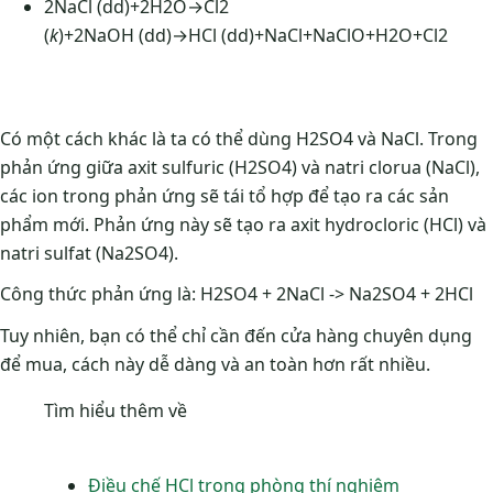
2NaCl (dd)+2H2​O→Cl2​
(
k
)+2NaOH (dd)→HCl (dd)+NaCl+NaClO+H2​O+Cl2​​
Có một cách khác là ta có thể dùng H2SO4 và NaCl. Trong
phản ứng giữa axit sulfuric (H2SO4) và natri clorua (NaCl),
các ion trong phản ứng sẽ tái tổ hợp để tạo ra các sản
phẩm mới. Phản ứng này sẽ tạo ra axit hydrocloric (HCl) và
natri sulfat (Na2SO4).
Công thức phản ứng là: H2SO4 + 2NaCl -> Na2SO4 + 2HCl
Tuy nhiên, bạn có thể chỉ cần đến cửa hàng chuyên dụng
để mua, cách này dễ dàng và an toàn hơn rất nhiều.
Tìm hiểu thêm về
Điều chế HCl trong phòng thí nghiệm