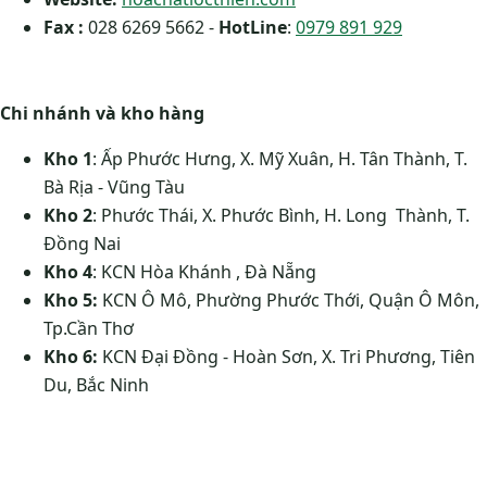
Fax :
028 6269 5662 -
HotLine
:
0979 891 929
Chi nhánh và kho hàng
Kho 1
: Ấp Phước Hưng, X. Mỹ Xuân, H. Tân Thành, T.
Bà Rịa - Vũng Tàu
Kho 2
: Phước Thái, X. Phước Bình, H. Long Thành, T.
Đồng Nai
Kho 4
: KCN Hòa Khánh , Đà Nẵng
Kho 5:
KCN Ô Mô, Phường Phước Thới, Quận Ô Môn,
Tp.Cần Thơ
Kho 6:
KCN Đại Đồng - Hoàn Sơn, X. Tri Phương, Tiên
Du, Bắc Ninh