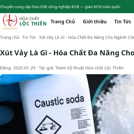
Chuyên cung cấp hóa chất công nghiệp B2B — giao KCN toàn quốc
HÓA CHẤT
Trang Chủ
Giới thiệu
Tin Tức
LỘC THIÊN
Trang chủ
Tin Tức
Xút Vảy Là Gì - Hóa Chất Đa Năng Cho Ngành Cô
Xút Vảy Là Gì - Hóa Chất Đa Năng C
Đăng: 2025-01-29 · Tác giả: Team Kỹ thuật Hóa chất Lộc Thiên