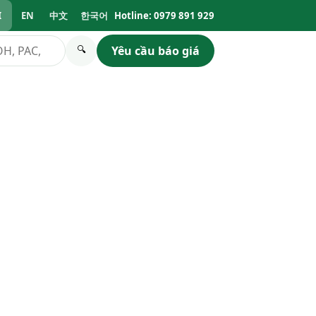
I
EN
中文
한국어
Hotline: 0979 891 929
Yêu cầu báo giá
🔍