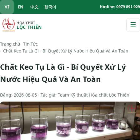
VI
EN
中文
한국어
Hotline: 0979 891 929
HÓA CHẤT
☰
LỘC THIÊN
M
Trang chủ
Tin Tức
Chất Keo Tụ Là Gì - Bí Quyết Xử Lý Nước Hiệu Quả Và An Toàn
Chất Keo Tụ Là Gì - Bí Quyết Xử Lý
Nước Hiệu Quả Và An Toàn
Đăng: 2026-08-05 · Tác giả: Team Kỹ thuật Hóa chất Lộc Thiên