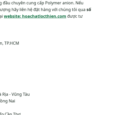
ng đầu chuyên cung cấp Polymer anion. Nếu
lượng hãy liên hệ đặt hàng với chúng tôi qua
số
tại
website: hoachatlocthien.com
được tư
Tân, TP.HCM
à Rịa - Vũng Tàu
Đồng Nai
Tp.Cần Thơ