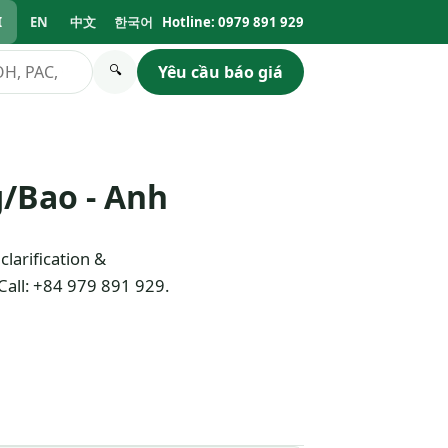
I
EN
中文
한국어
Hotline: 0979 891 929
Yêu cầu báo giá
🔍
g/Bao - Anh
larification &
Call: +84 979 891 929.