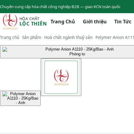
Chuyên cung cấp hóa chất công nghiệp B2B — giao KCN toàn quốc
HÓA CHẤT
Trang Chủ
Giới thiệu
Tin Tức
LỘC THIÊN
Trang chủ
Sản phẩm
Hoá chất ngành thuỷ sản
Polymer Anion A111
Phóng to