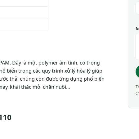
G
 PAM. Đây là một polymer âm tính, có trọng
 biến trong các quy trình xử lý hóa lý giúp
 nước thải chúng còn được ứng dụng phổ biến
may, khái thác mỏ, chăn nuôi…
T
c
110