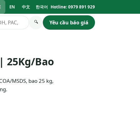
I
EN
中文
한국어
Hotline: 0979 891 929
Yêu cầu báo giá
🔍
| 25Kg/Bao
 COA/MSDS, bao 25 kg,
ng.