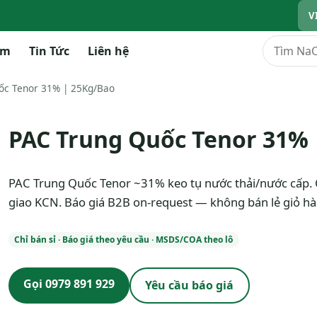
V
Tìm kiếm
ẩm
Tin Tức
Liên hệ
ốc Tenor 31% | 25Kg/Bao
PAC Trung Quốc Tenor 31% 
PAC Trung Quốc Tenor ~31% keo tụ nước thải/nước cấp.
giao KCN. Báo giá B2B on-request — không bán lẻ giỏ hà
Chỉ bán sỉ · Báo giá theo yêu cầu · MSDS/COA theo lô
Gọi 0979 891 929
Yêu cầu báo giá