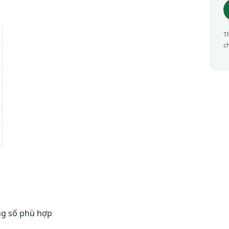
T
c
ng số phù hợp