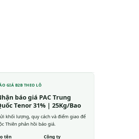
ÁO GIÁ B2B THEO LÔ
hận báo giá PAC Trung
uốc Tenor 31% | 25Kg/Bao
ửi khối lượng, quy cách và điểm giao để
ộc Thiên phản hồi báo giá.
ọ tên
Công ty