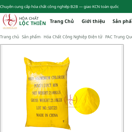
Chuyên cung cấp hóa chất công nghiệp B2B — giao KCN toàn quốc
HÓA CHẤT
Trang Chủ
Giới thiệu
Sản ph
LỘC THIÊN
Trang chủ
Sản phẩm
Hóa Chất Công Nghiệp Điện tử
PAC Trung Qu