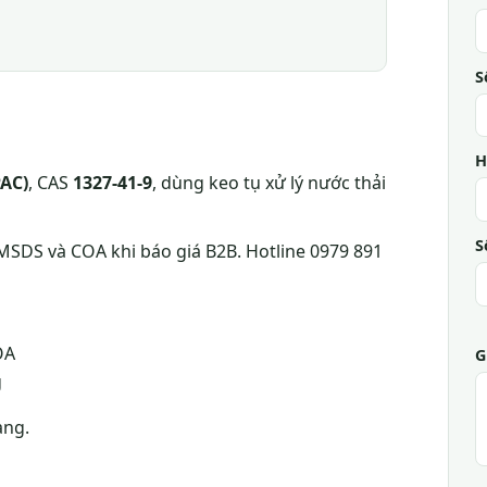
S
H
PAC)
, CAS
1327-41-9
, dùng keo tụ xử lý nước thải
S
MSDS và COA khi báo giá B2B. Hotline 0979 891
OA
G
g
àng.