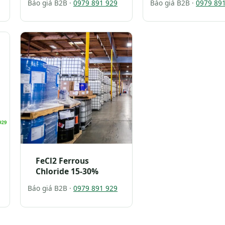
Báo giá B2B ·
0979 891 929
Báo giá B2B ·
0979 89
FeCl2 Ferrous
Chloride 15-30%
Báo giá B2B ·
0979 891 929