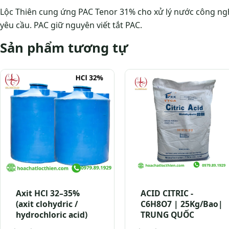
Lộc Thiên cung ứng PAC Tenor 31% cho xử lý nước công ngh
yêu cầu. PAC giữ nguyên viết tắt PAC.
Sản phẩm tương tự
Axit HCl 32–35%
ACID CITRIC -
(axit clohydric /
C6H8O7 | 25Kg/Bao|
hydrochloric acid)
TRUNG QUỐC