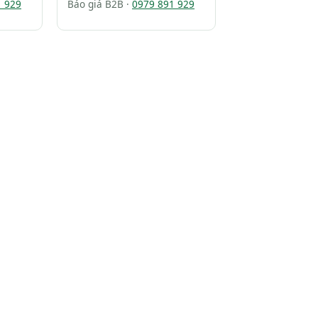
1 929
Báo giá B2B ·
0979 891 929